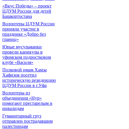
«Вкус Победы» – проект
ЦДУМ России для детей
Башкортостана
Волонтеры ЦДУМ России
приняли участие в
празднике «Добро без
границ»
Юные мусульманки
провели каникулы в
уфимском подростковом
клубе «Василя»
Полковой имам Хамза
Хафизов посетил
историческую резиденцию
ЦДУМ России в г.Уфа
Волонтеры из
объединения «Нур»
помогают престарелым и
инвалидам
Гуманитарный груз
отправлен пострадавшим
палестинцам