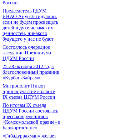
России
Председатель РДУМ
ЯНАО Анур Загидуллин:
если не будем просвещать
детей в духе исламских
ценностей, никакого
будущего у нас не будет
Состоялось очередное
заседание Президиума
ЦДУМ России
25-28 октября 2012 года
благословенный праздник
«Курбан-Байрам»
Митрополит Никон
принял участие в работе
IX съезда ЦДУМ России
По итогам IX съезда
ЦДУМ России состоялась
пресс-конференция в
«Комсомольской правде» в
Башкортостане»
«Гибадуррахман» желает