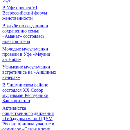
Уфе
В Уфе прошел VI
Всероссийский форум
женственности
В клубе по созданию и
сохранению семьи
«Аманат» состоялась
новая встреча
Молодые мусульманки
провели в Уфе «Маулид
ан-Наби»
Уфимские мусульманки
встретились на «Аишиных
вечерах»
В Чишминском районе
состоялся XX Собор
мусульман Республики
Башкортостан
Активистка
общественного движения
«Гибадуррахман» ЦДУМ
России приняла участие в
семинаре «Семья в зоне