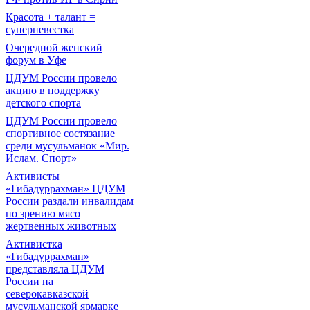
Красота + талант =
суперневестка
Очередной женский
форум в Уфе
ЦДУМ России провело
акцию в поддержку
детского спорта
ЦДУМ России провело
спортивное состязание
среди мусульманок «Мир.
Ислам. Спорт»
Активисты
«Гибадуррахман» ЦДУМ
России раздали инвалидам
по зрению мясо
жертвенных животных
Активистка
«Гибадуррахман»
представляла ЦДУМ
России на
северокавказской
мусульманской ярмарке