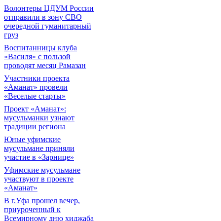
Волонтеры ЦДУМ России
отправили в зону СВО
очередной гуманитарный
груз
Воспитанницы клуба
«Василя» с пользой
проводят месяц Рамазан
Участники проекта
«Аманат» провели
«Веселые старты»
Проект «Аманат»:
мусульманки узнают
традиции региона
Юные уфимские
мусульмане приняли
участие в «Зарнице»
Уфимские мусульмане
участвуют в проекте
«Аманат»
В г.Уфа прошел вечер,
приуроченный к
Всемирному дню хиджаба