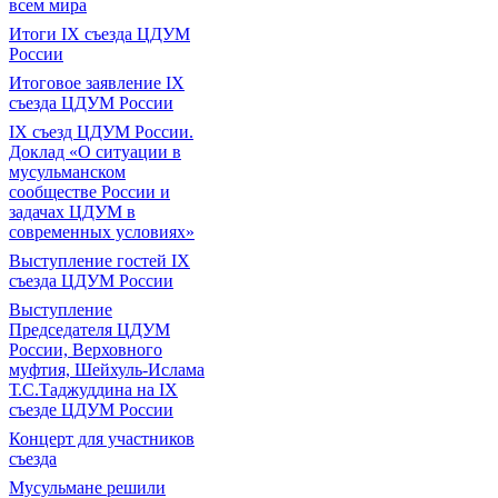
всем мира
Итоги IX cъезда ЦДУМ
России
Итоговое заявление IX
съезда ЦДУМ России
IX съезд ЦДУМ России.
Доклад «О ситуации в
мусульманском
сообществе России и
задачах ЦДУМ в
современных условиях»
Выступление гостей IX
съезда ЦДУМ России
Выступление
Председателя ЦДУМ
России, Верховного
муфтия, Шейхуль-Ислама
Т.С.Таджуддина на IX
съезде ЦДУМ России
Концерт для участников
съезда
Мусульмане решили