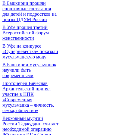
В Башкирии прошли
спортивные состязания
для детей и подростков на
призы ЦДУМ России
В Уфе прошел третий
Всероссийский форум
женственности
В Уфе на конкурсе
«Суперневестка» показали
мусульманскую моду
В Башкирии мусульманок
научили быть
современными
Протоиерей Вячеслав
Архангельский принял
участие в НПК
«Современная
мусульманка – личность,
семья, общество»
Верховный муфтий
России Таджуддин считает
необходимой операцию
РФ против ИГ в Сирии