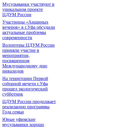
Мусульманки участвуют в
уникальном проекте
ЦДУМ России
Участницы «Аишиных
вечеров» в г.Уфа обсудили
актуальные проблемы
современности
Волонтеры ЦДУМ России
приняли участие в
мероприятии,
посвященном
Международному дню
инвалидов
На территории Первой
соборной мечети г.Уфа
прошел экологический
субботник
ЦДУМ России продолжает
реализацию программы
Года семьи
Юные уфимские
мусульманки хорошо