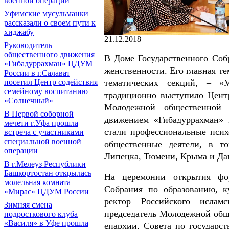
военной операции
Уфимские мусульманки
рассказали о своем пути к
хиджабу
21.12.2018
Руководитель
общественного движения
В Доме Государственного Соб
«Гибадуррахман» ЦДУМ
женственности. Его главная те
России в г.Салават
тематических секций, – «
посетил Центр содействия
семейному воспитанию
традиционно выступило Центр
«Солнечный»
Молодежной общественной 
В Первой соборной
движением «Гибадуррахман»
мечети г.Уфа прошла
стали профессиональные психо
встреча с участниками
специальной военной
общественные деятели, в то
операции
Липецка, Тюмени, Крыма и Даг
В г.Мелеуз Республики
Башкортостан открылась
На церемонии открытия фор
молельная комната
Собрания по образованию, к
«Мирас» ЦДУМ России
ректор Российского исла
Зимняя смена
председатель Молодежной общ
подросткового клуба
«Василя» в Уфе прошла
епархии, Совета по государс