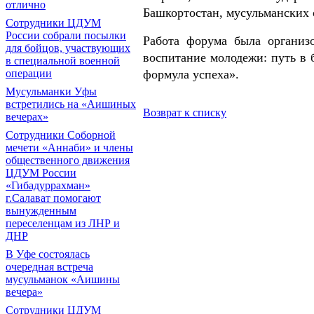
отлично
Башкортостан, мусульманских 
Сотрудники ЦДУМ
России собрали посылки
Работа форума была организо
для бойцов, участвующих
воспитание молодежи: путь в
в специальной военной
формула успеха».
операции
Мусульманки Уфы
встретились на «Аишиных
Возврат к списку
вечерах»
Сотрудники Соборной
мечети «Аннаби» и члены
общественного движения
ЦДУМ России
«Гибадуррахман»
г.Салават помогают
вынужденным
переселенцам из ЛНР и
ДНР
В Уфе состоялась
очередная встреча
мусульманок «Аишины
вечера»
Сотрудники ЦДУМ