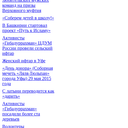
любительских мужских
команд на призы
Верховного муфтия
«Соберем детей в школу!»
В Башкирии стартовал
проект «Путь к Исламу»
Активисты
«Гибадуррахман» ЦДУМ
России провели сельский
ифтар
Женский ифтар в Уфе
«День донора» (Соборная
мечеть «Ляля-Тюльпан»
города Уфы) 29 мая 2015
года
С латыни переводится как
«дарить»
Активисты
«Гибадуррахман»
посадили более ста
деревьев
Волонтеры