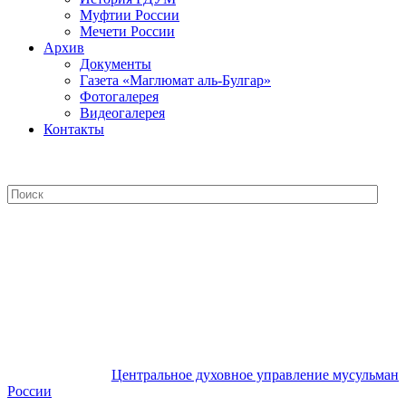
Муфтии России
Мечети России
Архив
Документы
Газета «Маглюмат аль-Булгар»
Фотогалерея
Видеогалерея
Контакты
Центральное духовное управление
мусульман России
Центральное духовное управление мусульман
России