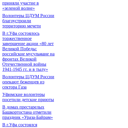
приняли участие в
«зеленой волне»
Волонтеры ЦДУМ России
благоустроили
территорию мечети
В г.Уфа состоялось
торжественное
завершение акции «80 лет
Великой Победы:
российские мусульмане на
фронтах Великой
Отечественной войны
1941-1945 гг. и в тылу»
Волонтеры ЦДУМ России
опекают беженцев из
сектора Газа
Уфимские волонтеры
посетили детские приюты
В домах престарелых
Башкортостана отметили
праздник «Ураза-Байрам»
В г.Уфа состоялся