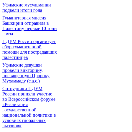
Уфимские мусульманки
подвели итоги года
Гуманитарная миссия
Башкирии отправила в
Палестину первые 10 тонн
груза
ЦДУМ России организует
сбор гуманитарной
помощи для пострадавших
палестинцев
Уфимские девушки
провели викторину,
посвященную Пророку
Мухаммаду (с.а.с.)
Сотрудники ЦДУМ
России приняли участие
во Всероссийском форуме
«Реализация
государственной
национальной политики в
условиях глобальных
вызовов»