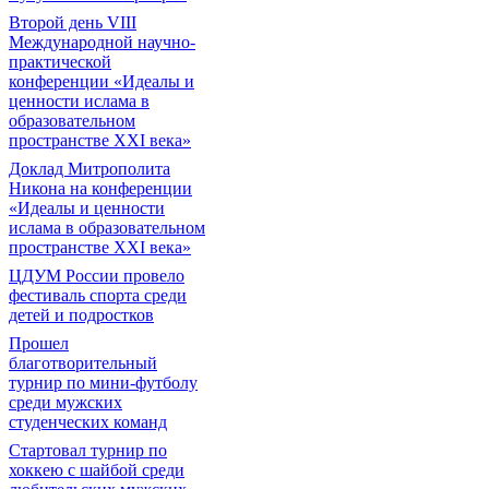
Второй день VIII
Международной научно-
практической
конференции «Идеалы и
ценности ислама в
образовательном
пространстве XXI века»
Доклад Митрополита
Никона на конференции
«Идеалы и ценности
ислама в образовательном
пространстве XXI века»
ЦДУМ России провело
фестиваль спорта среди
детей и подростков
Прошел
благотворительный
турнир по мини-футболу
среди мужских
студенческих команд
Cтартовал турнир по
хоккею с шайбой среди