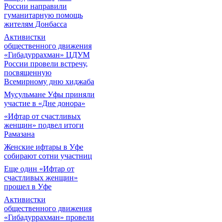
России направили
гуманитарную помощь
жителям Донбасса
Активистки
общественного движения
«Гибадуррахман» ЦДУМ
России провели встречу,
посвященную
Всемирному дню хиджаба
Мусульмане Уфы приняли
участие в «Дне донора»
«Ифтар от счастливых
женщин» подвел итоги
Рамазана
Женские ифтары в Уфе
собирают сотни участниц
Еще один «Ифтар от
счастливых женщин»
прошел в Уфе
Активистки
общественного движения
«Гибадуррахман» провели