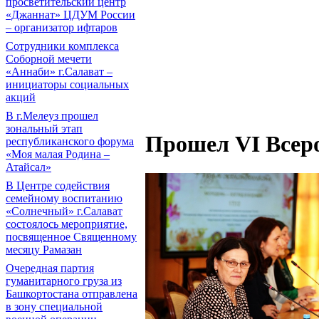
просветительский центр
«Джаннат» ЦДУМ России
– организатор ифтаров
Сотрудники комплекса
Соборной мечети
«Аннаби» г.Салават –
инициаторы социальных
акций
В г.Мелеуз прошел
зональный этап
Прошел VI Всер
республиканского форума
«Моя малая Родина –
Атайсал»
В Центре содействия
семейному воспитанию
«Солнечный» г.Салават
состоялось мероприятие,
посвященное Священному
месяцу Рамазан
Очередная партия
гуманитарного груза из
Башкортостана отправлена
в зону специальной