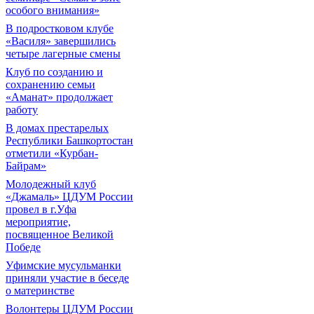
особого внимания»
В подростковом клубе
«Василя» завершились
четыре лагерные смены
Клуб по созданию и
сохранению семьи
«Аманат» продолжает
работу
В домах престарелых
Республики Башкортостан
отметили «Курбан-
Байрам»
Молодежный клуб
«Джамаль» ЦДУМ России
провел в г.Уфа
мероприятие,
посвященное Великой
Победе
Уфимские мусульманки
приняли участие в беседе
о материнстве
Волонтеры ЦДУМ России