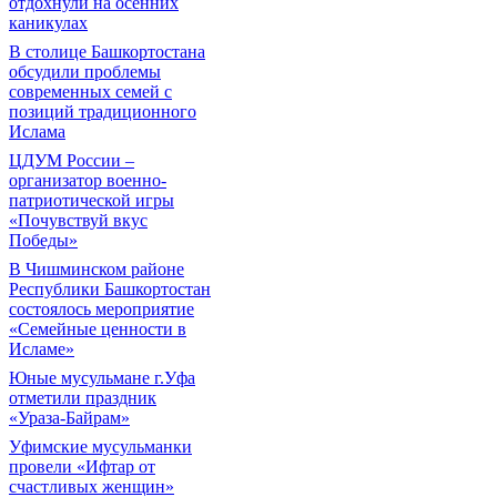
отдохнули на осенних
каникулах
В столице Башкортостана
обсудили проблемы
современных семей с
позиций традиционного
Ислама
ЦДУМ России –
организатор военно-
патриотической игры
«Почувствуй вкус
Победы»
В Чишминском районе
Республики Башкортостан
состоялось мероприятие
«Семейные ценности в
Исламе»
Юные мусульмане г.Уфа
отметили праздник
«Ураза-Байрам»
Уфимские мусульманки
провели «Ифтар от
счастливых женщин»