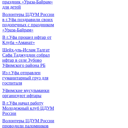
праздник «Ураза-Байрам»
для детей
Волонтеры ЦДУМ России
в г.Уфа поздравили своих
подопечных с праздником
«Ураза-Байрам»
В г.Уфа прошел ифтар от
Клуба «Аманат»
Шейх-уль-Ислам Талгат
Сафа Таджуддин собрал
ифтар в селе Зубово
Уфимского района РБ
Из г.Уфа отправлен
гуманитарный груз для
госпиталя
Уфимские мусульманки
организуют ифтары
В г.Уфа начал работу
Молодежный клуб ЦДУМ
России
Волонтеры ЦДУМ России
проводили паломников