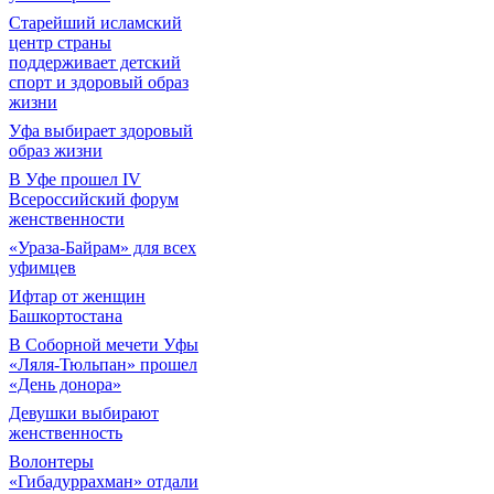
Старейший исламский
центр страны
поддерживает детский
спорт и здоровый образ
жизни
Уфа выбирает здоровый
образ жизни
В Уфе прошел IV
Всероссийский форум
женственности
«Ураза-Байрам» для всех
уфимцев
Ифтар от женщин
Башкортостана
В Соборной мечети Уфы
«Ляля-Тюльпан» прошел
«День донора»
Девушки выбирают
женственность
Волонтеры
«Гибадуррахман» отдали