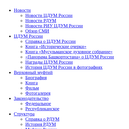
Новости
Новости ЦДУМ России
Новости РДУМ
Новости РИУ ЦДУМ России
Обзор СМИ
ЦДУМ России
Справка о ЦДУМ России
Книга «Исторические очерки»
Книга «Мусульманское духовное собрание»
«Панорама Башкортостана» о ЦДУМ России
Награды ЦДУМ России
История ЦДУМ России в фотографиях
Верховный муфтий
Биография
Книга
Фильм
Фотогалерея
Законодательство
Федеральное
Республиканское
Структура
Справка о РДУМ
История РДУМ