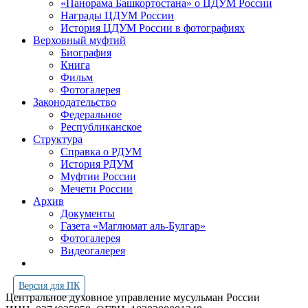
«Панорама Башкортостана» о ЦДУМ России
Награды ЦДУМ России
История ЦДУМ России в фотографиях
Верховный муфтий
Биография
Книга
Фильм
Фотогалерея
Законодательство
Федеральное
Республиканское
Структура
Справка о РДУМ
История РДУМ
Муфтии России
Мечети России
Архив
Документы
Газета «Маглюмат аль-Булгар»
Фотогалерея
Видеогалерея
Версия для ПК
Центральное духовное управление мусульман России