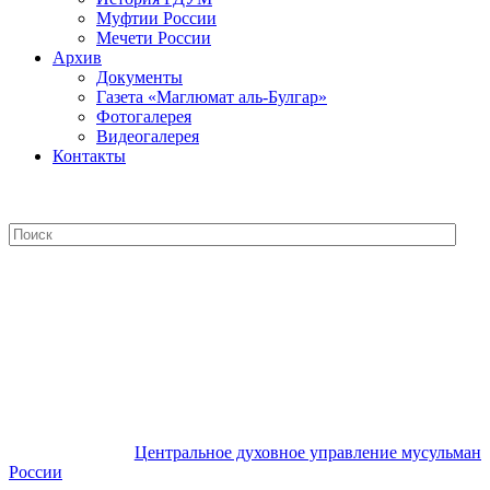
Муфтии России
Мечети России
Архив
Документы
Газета «Маглюмат аль-Булгар»
Фотогалерея
Видеогалерея
Контакты
Центральное духовное управление
мусульман России
Центральное духовное управление мусульман
России