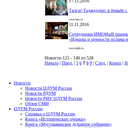
17.11.2016
Талгат Таджуддин: в борьбе с
www.tass.ru
11.11.2016
Сотрудники ИМОИиВ приняли
«Идеалы и ценности ислама в
www.kpfu.ru
Новости 121 - 140 из 528
Начало
|
Пред.
|
5
6
7
8
9
|
След.
|
Конец
|
В
Новости
Новости ЦДУМ России
Новости РДУМ
Новости РИУ ЦДУМ России
Обзор СМИ
ЦДУМ России
Справка о ЦДУМ России
Книга «Исторические очерки»
Книга «Мусульманское духовное собрание»