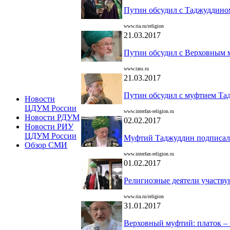
Путин обсудил с Таджуддино
www.ria.ru/religion
21.03.2017
Путин обсудил с Верховным 
www.tass.ru
21.03.2017
Путин обсудил с муфтием Та
Новости
ЦДУМ России
www.interfax-religion.ru
Новости РДУМ
02.02.2017
Новости РИУ
ЦДУМ России
Муфтий Таджуддин подписал
Обзор СМИ
www.interfax-religion.ru
01.02.2017
Религиозные деятели участву
www.ria.ru/religion
31.01.2017
Верховный муфтий: платок – 