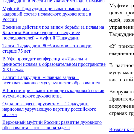
Таджуддин: в России не хватает молодых имамов
Муфтии р
Муфтий Таджуддин призывает омолодить
целях про
кадровый состав исламского духовенства в
России
идей, зая
управлен
Военные действия под видом борьбы за ислам на
Ближнем Востоке очерняют веру и ее
Таджуддин
последователей – муфтий Таджуддин
Талгат Таджуддин: 80% имамов – это люди
«У прихо
старше 75 лет
ежедневно
В Уфе проходит конференция «Идеалы и
ценности ислама в образовательном пространстве
В частнос
XXI века»
мусульман
Талгат Таджуддин: «Главная задача –
как в этой
всеохватывающее мусульманское образование»
В России призывают омолодить кадровый состав
Вооружен
мусульманского духовенства
Правител
Одна нога здесь, другая там… Таджуддин
вооружен
нарисовал удручающую картину российского
странах г
ислама
Верховный муфтий России: развитие духовного
образования – это главная задача
Возврат к с