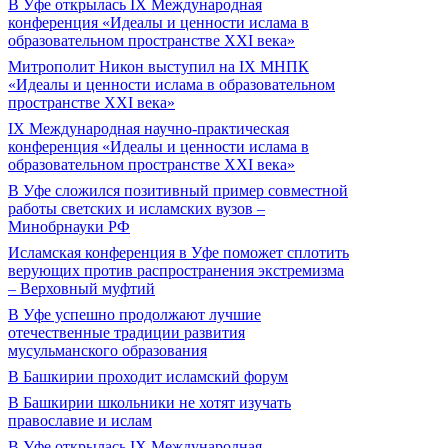
В Уфе открылась IX Международная
конференция «Идеалы и ценности ислама в
образовательном пространстве XXI века»
Митрополит Никон выступил на IX МНПК
«Идеалы и ценности ислама в образовательном
пространстве XXI века»
IX Международная научно-практическая
конференция «Идеалы и ценности ислама в
образовательном пространстве XXI века»
В Уфе сложился позитивный пример совместной
работы светских и исламских вузов –
Минобрнауки РФ
Исламская конференция в Уфе поможет сплотить
верующих против распространения экстремизма
– Верховный муфтий
В Уфе успешно продолжают лучшие
отечественные традиции развития
мусульманского образования
В Башкирии проходит исламский форум
В Башкирии школьники не хотят изучать
православие и ислам
В Уфе открылась IX Международная