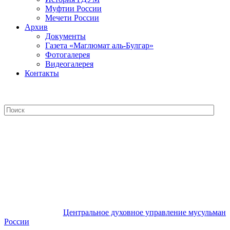
Муфтии России
Мечети России
Архив
Документы
Газета «Маглюмат аль-Булгар»
Фотогалерея
Видеогалерея
Контакты
Центральное духовное управление
мусульман России
Центральное духовное управление мусульман
России