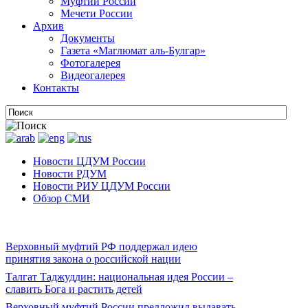
Муфтии России
Мечети России
Архив
Документы
Газета «Маглюмат аль-Булгар»
Фотогалерея
Видеогалерея
Контакты
Новости ЦДУМ России
Новости РДУМ
Новости РИУ ЦДУМ России
Обзор СМИ
Верховный муфтий РФ поддержал идею
принятия закона о российской нации
Талгат Таджуддин: национальная идея России –
славить Бога и растить детей
Верховный муфтий России предложил выдавать