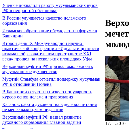
Ученые похвалили работу мусульманских вузов
РФ в непростой обстановке
В России улучшается качество исламского
Верхо
образования
Исламское образование обсуждают на форуме в
мечет
Башкирии
моло
Второй день IX Международной научно-
практической конференции «Идеалы и ценности
ислама в образовательном пространстве XXI
века» прошел на нескольких площадках Уфы
Верховный муфтий РФ призвал омолаживать
мусульманское духовенство
Муфтий Стамбула отметил поддержку мусульман
РФ в отношении Гюлена
В Башкирии сетуют на низкую популярность
курсов основ ислама и православия
Каганов: работа духовенства в деле воспитания
не менее важна, чем педагогов
Верховный муфтий РФ назвал развитие
духовного образования главной задачей
17.11.2016