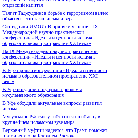
отцовский капитал
Талгат Таджуддин: в борьбе с терроризмом важно
объяснять, что такое ислам и вера
Сотрудники ИМОИиВ приняли участие в IX
Международной научно-практической
конференции «Идеалы и ценности ислама в
образовательном пространстве XXI века»
На IX Международной научно-практической
конференции «Идеалы и ценности ислама в
образовательном пространстве XXI века»
В Уфе прошла конференция «Идеалы и ценности
ислама в образовательном пространстве XXI
века»
В Уфе обсудили насущные проблемы
мусульманского образования
В Уфе обсудили актуальные вопросы развития
ислама
Мусульмане РФ смогут обучаться по обмену в
крупнейшем исламском вузе мира
Верховный муфтий надеется, что Трамп поможет
примирению на Ближнем Востоке