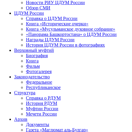
Новости РИУ ЦДУМ России
Обзор СМИ
ЦДУМ России
Справка о ЦДУМ России
Книга «Исторические очерки»
Книга «Мусульманское духовное собрание»
«Панорама Башкортостана» о ЦДУМ России
Награды ЦДУМ России
История ЦДУМ России в фотографиях
Верховный муфтий
Биография
Книга
Фильм
Фотогалерея
Законодательство
Федеральное
Республиканское
Структура
Справка о РДУМ
История РДУМ
Муфтии России
Мечети России
Архив
Документы
Газета «Маглюмат аль-Булгар»