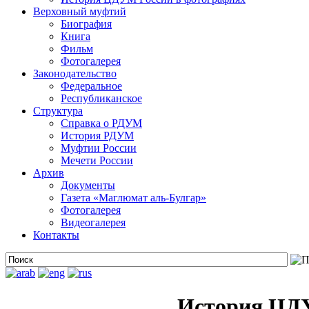
Верховный муфтий
Биография
Книга
Фильм
Фотогалерея
Законодательство
Федеральное
Республиканское
Структура
Справка о РДУМ
История РДУМ
Муфтии России
Мечети России
Архив
Документы
Газета «Маглюмат аль-Булгар»
Фотогалерея
Видеогалерея
Контакты
История ЦДУ