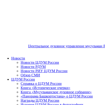
Центральное духовное управление мусульман 
Новости
Новости ЦДУМ России
Новости РДУМ
Новости РИУ ЦДУМ России
Обзор СМИ
ЦДУМ России
Справка о ЦДУМ России
Книга «Исторические очерки»
Книга «Мусульманское духовное собрание»
«Панорама Башкортостана» о ЦДУМ России
Награды ЦДУМ России
История ЦДУМ России в фотографиях