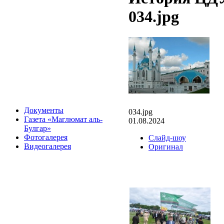
034.jpg
Документы
034.jpg
Газета «Маглюмат аль-
01.08.2024
Булгар»
Фотогалерея
Слайд-шоу
Видеогалерея
Оригинал