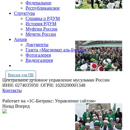
Федеральное
Республиканское
Структура
Справка о РДУМ
История РДУМ
Муфтии России
Мечети России
Архив
Документы
Газета «Маглюмат аль-Булгар»
Фотогалерея
Видеогалерея
Версия для ПК
Центральное духовное управление мусульман России
ИНН: 0274035950
ОГРН: 1020200001348
Контакты
Работает на «1С-Битрикс: Управление сайтом»
Назад
Вперед