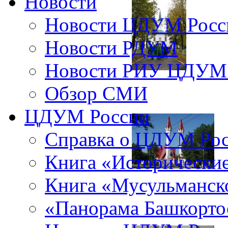
Новости
Новости ЦДУМ Росс
Новости РДУМ
Новости РИУ ЦДУМ 
Обзор СМИ
ЦДУМ России
Справка о ЦДУМ Ро
Книга «Исторические
Книга «Мусульманско
«Панорама Башкорто