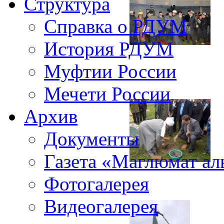
Структура
Справка о РДУМ
История РДУМ
Муфтии России
Мечети России
Архив
Документы
Газета «Маглюмат ал
Фотогалерея
Видеогалерея