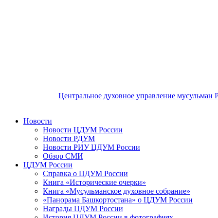
Центральное духовное управление мусульман 
Новости
Новости ЦДУМ России
Новости РДУМ
Новости РИУ ЦДУМ России
Обзор СМИ
ЦДУМ России
Справка о ЦДУМ России
Книга «Исторические очерки»
Книга «Мусульманское духовное собрание»
«Панорама Башкортостана» о ЦДУМ России
Награды ЦДУМ России
История ЦДУМ России в фотографиях