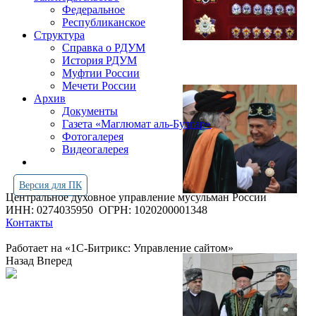
Федеральное
Республиканское
Структура
Справка о РДУМ
История РДУМ
Муфтии России
Мечети России
Архив
Документы
Газета «Маглюмат аль-Булгар»
Фотогалерея
Видеогалерея
Версия для ПК
Центральное духовное управление мусульман России
ИНН: 0274035950
ОГРН: 1020200001348
Контакты
Работает на «1С-Битрикс: Управление сайтом»
Назад
Вперед