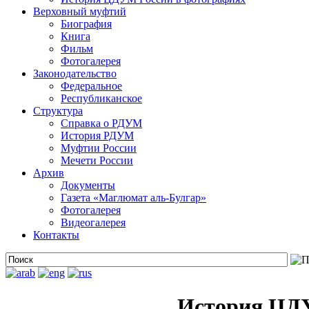
Верховный муфтий
Биография
Книга
Фильм
Фотогалерея
Законодательство
Федеральное
Республиканское
Структура
Справка о РДУМ
История РДУМ
Муфтии России
Мечети России
Архив
Документы
Газета «Маглюмат аль-Булгар»
Фотогалерея
Видеогалерея
Контакты
История ЦДУ