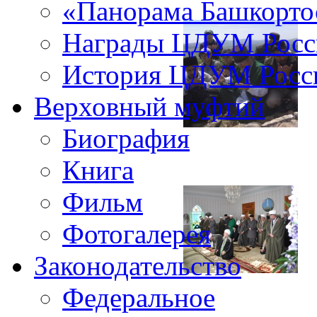
«Панорама Башкорто
Награды ЦДУМ Росс
История ЦДУМ Росси
Верховный муфтий
Биография
Книга
Фильм
Фотогалерея
Законодательство
Федеральное