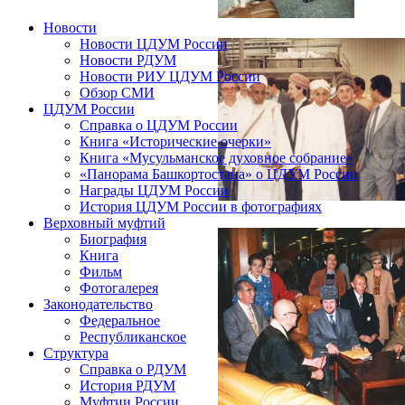
Новости
Новости ЦДУМ России
Новости РДУМ
Новости РИУ ЦДУМ России
Обзор СМИ
ЦДУМ России
Справка о ЦДУМ России
Книга «Исторические очерки»
Книга «Мусульманское духовное собрание»
«Панорама Башкортостана» о ЦДУМ России
Награды ЦДУМ России
История ЦДУМ России в фотографиях
Верховный муфтий
Биография
Книга
Фильм
Фотогалерея
Законодательство
Федеральное
Республиканское
Структура
Справка о РДУМ
История РДУМ
Муфтии России