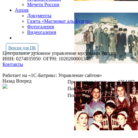
Мечети России
Архив
Документы
Газета «Маглюмат аль-Булгар»
Фотогалерея
Видеогалерея
Версия для ПК
Центральное духовное управление мусульман России
ИНН: 0274035950
ОГРН: 1020200001348
Контакты
Работает на «1С-Битрикс: Управление сайтом»
Назад
Вперед
Просмотров всего:
4254487
Посетителей сегодня:
5255
Посетителей в онлайн:
13