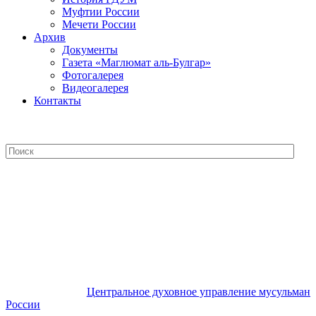
Муфтии России
Мечети России
Архив
Документы
Газета «Маглюмат аль-Булгар»
Фотогалерея
Видеогалерея
Контакты
Центральное духовное управление
мусульман России
Центральное духовное управление мусульман
России