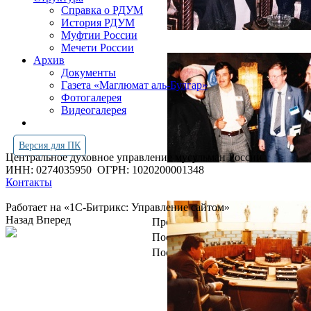
Справка о РДУМ
История РДУМ
Муфтии России
Мечети России
Архив
Документы
Газета «Маглюмат аль-Булгар»
Фотогалерея
Видеогалерея
Версия для ПК
Центральное духовное управление мусульман России
ИНН: 0274035950
ОГРН: 1020200001348
Контакты
Работает на «1С-Битрикс: Управление сайтом»
Назад
Вперед
Просмотров всего:
4260499
Посетителей сегодня:
683
Посетителей в онлайн:
17