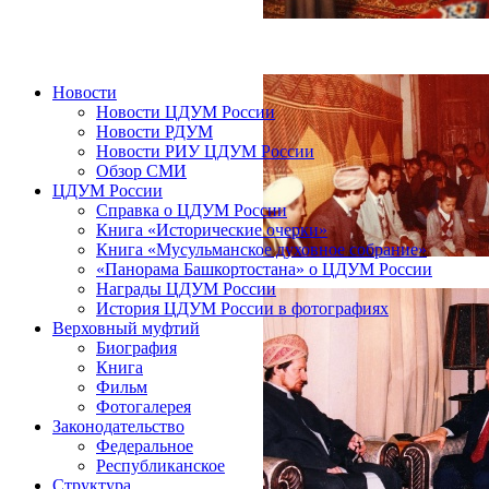
Новости
Новости ЦДУМ России
Новости РДУМ
Новости РИУ ЦДУМ России
Обзор СМИ
ЦДУМ России
Справка о ЦДУМ России
Книга «Исторические очерки»
Книга «Мусульманское духовное собрание»
«Панорама Башкортостана» о ЦДУМ России
Награды ЦДУМ России
История ЦДУМ России в фотографиях
Верховный муфтий
Биография
Книга
Фильм
Фотогалерея
Законодательство
Федеральное
Республиканское
Структура