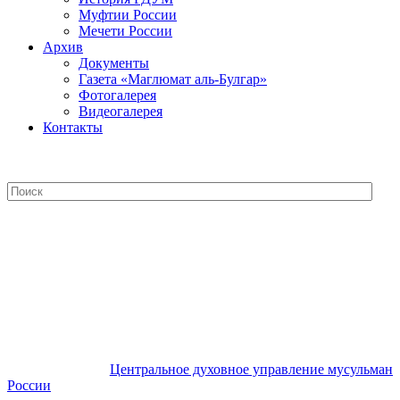
Муфтии России
Мечети России
Архив
Документы
Газета «Маглюмат аль-Булгар»
Фотогалерея
Видеогалерея
Контакты
Центральное духовное управление
мусульман России
Центральное духовное управление мусульман
России