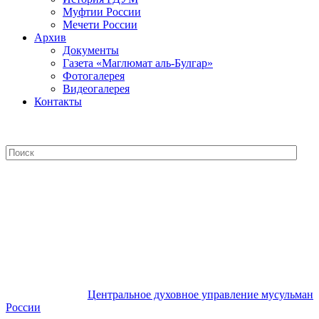
Муфтии России
Мечети России
Архив
Документы
Газета «Маглюмат аль-Булгар»
Фотогалерея
Видеогалерея
Контакты
Центральное духовное управление
мусульман России
Центральное духовное управление мусульман
России