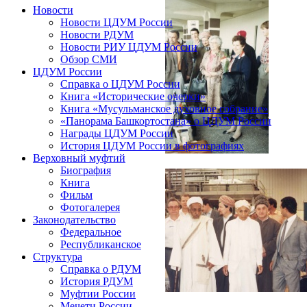
Новости
Новости ЦДУМ России
Новости РДУМ
Новости РИУ ЦДУМ России
Обзор СМИ
ЦДУМ России
Справка о ЦДУМ России
Книга «Исторические очерки»
Книга «Мусульманское духовное собрание»
«Панорама Башкортостана» о ЦДУМ России
Награды ЦДУМ России
История ЦДУМ России в фотографиях
Верховный муфтий
Биография
Книга
Фильм
Фотогалерея
Законодательство
Федеральное
Республиканское
Структура
Справка о РДУМ
История РДУМ
Муфтии России
Мечети России