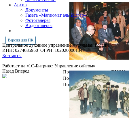
Архив
Документы
Газета «Маглюмат аль-Булгар»
Фотогалерея
Видеогалерея
Версия для ПК
Центральное духовное управление мусульман России
ИНН: 0274035950
ОГРН: 1020200001348
Контакты
Работает на «1С-Битрикс: Управление сайтом»
Назад
Вперед
Просмотров всего:
4258812
Посетителей сегодня:
4060
Посетителей в онлайн:
17