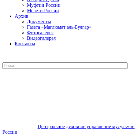
Муфтии России
Мечети России
Архив
Документы
Газета «Маглюмат аль-Булгар»
Фотогалерея
Видеогалерея
Контакты
Центральное духовное управление
мусульман России
Центральное духовное управление мусульман
России