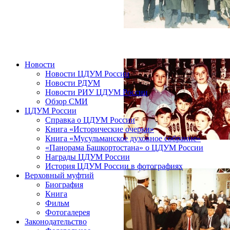
Новости
Новости ЦДУМ России
Новости РДУМ
Новости РИУ ЦДУМ России
Обзор СМИ
ЦДУМ России
Справка о ЦДУМ России
Книга «Исторические очерки»
Книга «Мусульманское духовное собрание»
«Панорама Башкортостана» о ЦДУМ России
Награды ЦДУМ России
История ЦДУМ России в фотографиях
Верховный муфтий
Биография
Книга
Фильм
Фотогалерея
Законодательство