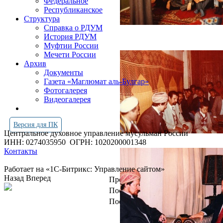
Федеральное
Республиканское
Структура
Справка о РДУМ
История РДУМ
Муфтии России
Мечети России
Архив
Документы
Газета «Маглюмат аль-Булгар»
Фотогалерея
Видеогалерея
Версия для ПК
Центральное духовное управление мусульман России
ИНН: 0274035950
ОГРН: 1020200001348
Контакты
Работает на «1С-Битрикс: Управление сайтом»
Назад
Вперед
Просмотров всего:
4267497
Посетителей сегодня:
2997
Посетителей в онлайн:
13