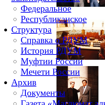
Федеральное
Республиканское
Структура
Справка о РДУМ
История РДУМ
Муфтии России
Мечети России
Архив
Документы
Газета «Маглюмат ал