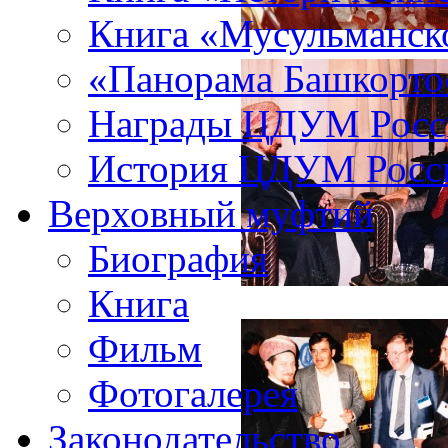
Книга «Мусульманско
«Панорама Башкорто
Награды ЦДУМ Росс
История ЦДУМ Росси
Верховный муфтий
Биография
Книга
Фильм
Фотогалерея
Законодательство