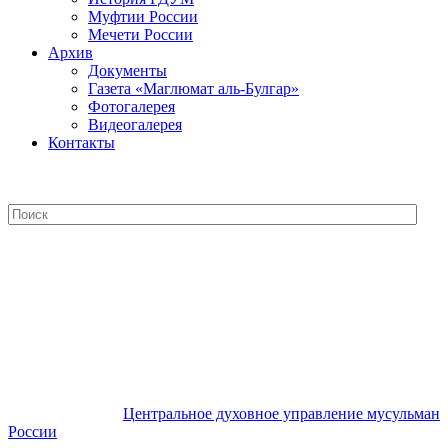
Муфтии России
Мечети России
Архив
Документы
Газета «Маглюмат аль-Булгар»
Фотогалерея
Видеогалерея
Контакты
Центральное духовное управление
мусульман России
Центральное духовное управление мусульман
России