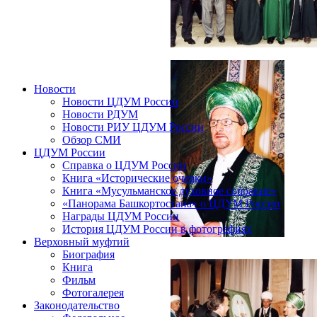
Новости
Новости ЦДУМ России
Новости РДУМ
Новости РИУ ЦДУМ России
Обзор СМИ
ЦДУМ России
Справка о ЦДУМ России
Книга «Исторические очерки»
Книга «Мусульманское духовное собрание»
«Панорама Башкортостана» о ЦДУМ России
Награды ЦДУМ России
История ЦДУМ России в фотографиях
Верховный муфтий
Биография
Книга
Фильм
Фотогалерея
Законодательство