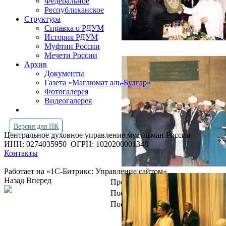
Федеральное
Республиканское
Структура
Справка о РДУМ
История РДУМ
Муфтии России
Мечети России
Архив
Документы
Газета «Маглюмат аль-Булгар»
Фотогалерея
Видеогалерея
Версия для ПК
Центральное духовное управление мусульман России
ИНН: 0274035950
ОГРН: 1020200001348
Контакты
Работает на «1С-Битрикс: Управление сайтом»
Назад
Вперед
Просмотров всего:
4266330
Посетителей сегодня:
1660
Посетителей в онлайн:
14