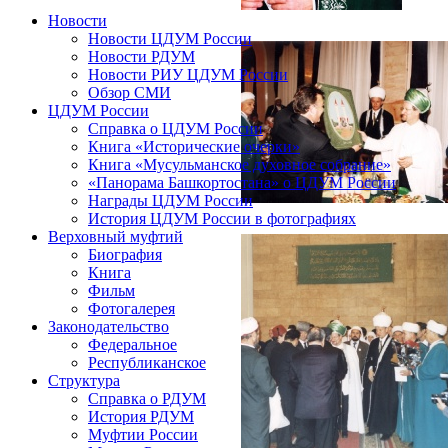
Новости
Новости ЦДУМ России
Новости РДУМ
Новости РИУ ЦДУМ России
Обзор СМИ
ЦДУМ России
Справка о ЦДУМ России
Книга «Исторические очерки»
Книга «Мусульманское духовное собрание»
«Панорама Башкортостана» о ЦДУМ России
Награды ЦДУМ России
История ЦДУМ России в фотографиях
Верховный муфтий
Биография
Книга
Фильм
Фотогалерея
Законодательство
Федеральное
Республиканское
Структура
Справка о РДУМ
История РДУМ
Муфтии России