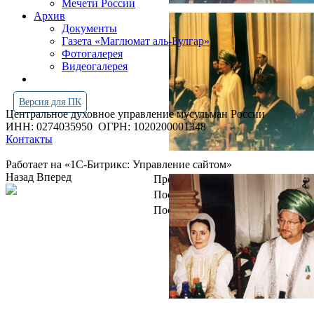
Мечети России
Архив
Документы
Газета «Маглюмат аль-Булгар»
Фотогалерея
Видеогалерея
Версия для ПК
Центральное духовное управление мусульман России
ИНН: 0274035950
ОГРН: 1020200001348
Контакты
Работает на «1С-Битрикс: Управление сайтом»
Назад
Вперед
Просмотров всего:
4266071
Посетителей сегодня:
1380
Посетителей в онлайн:
16