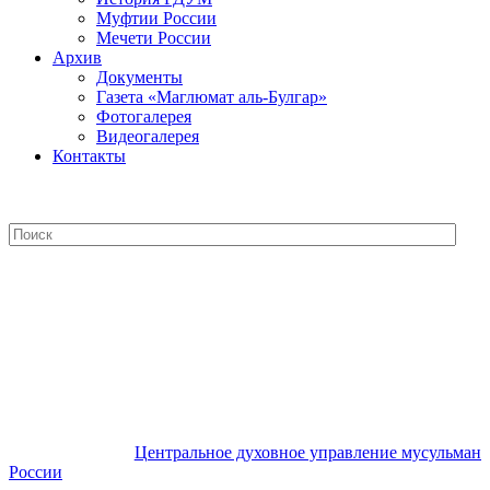
Муфтии России
Мечети России
Архив
Документы
Газета «Маглюмат аль-Булгар»
Фотогалерея
Видеогалерея
Контакты
Центральное духовное управление
мусульман России
Центральное духовное управление мусульман
России