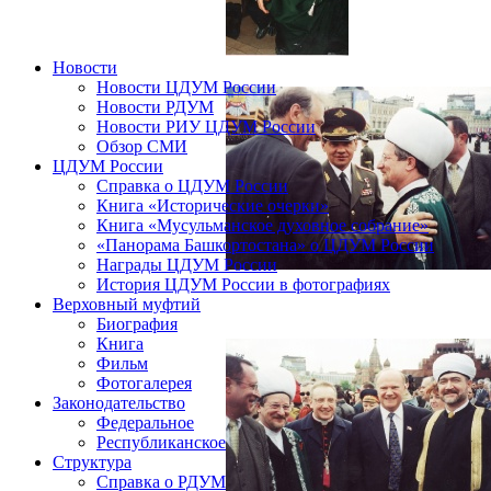
Новости
Новости ЦДУМ России
Новости РДУМ
Новости РИУ ЦДУМ России
Обзор СМИ
ЦДУМ России
Справка о ЦДУМ России
Книга «Исторические очерки»
Книга «Мусульманское духовное собрание»
«Панорама Башкортостана» о ЦДУМ России
Награды ЦДУМ России
История ЦДУМ России в фотографиях
Верховный муфтий
Биография
Книга
Фильм
Фотогалерея
Законодательство
Федеральное
Республиканское
Структура
Справка о РДУМ