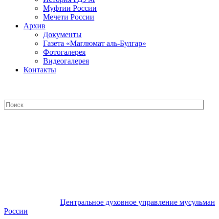
Муфтии России
Мечети России
Архив
Документы
Газета «Маглюмат аль-Булгар»
Фотогалерея
Видеогалерея
Контакты
Центральное духовное управление
мусульман России
Центральное духовное управление мусульман
России