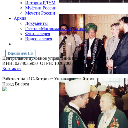
История РДУМ
Муфтии России
Мечети России
Архив
Документы
Газета «Маглюмат аль-Булгар»
Фотогалерея
Видеогалерея
Версия для ПК
Центральное духовное управление мусульман России
ИНН: 0274035950
ОГРН: 1020200001348
Контакты
Работает на «1С-Битрикс: Управление сайтом»
Назад
Вперед
Просмотров всего:
4255986
Посетителей сегодня:
1055
Посетителей в онлайн:
18