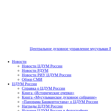
Центральное духовное управление мусульман 
Новости
Новости ЦДУМ России
Новости РДУМ
Новости РИУ ЦДУМ России
Обзор СМИ
ЦДУМ России
Справка о ЦДУМ России
Книга «Исторические очерки»
Книга «Мусульманское духовное собрание»
«Панорама Башкортостана» о ЦДУМ России
Награды ЦДУМ России
История ЦДУМ России в фотографиях