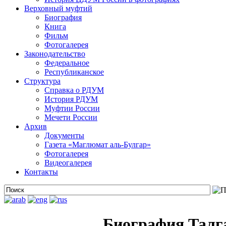
Верховный муфтий
Биография
Книга
Фильм
Фотогалерея
Законодательство
Федеральное
Республиканское
Структура
Справка о РДУМ
История РДУМ
Муфтии России
Мечети России
Архив
Документы
Газета «Маглюмат аль-Булгар»
Фотогалерея
Видеогалерея
Контакты
Биография Талг