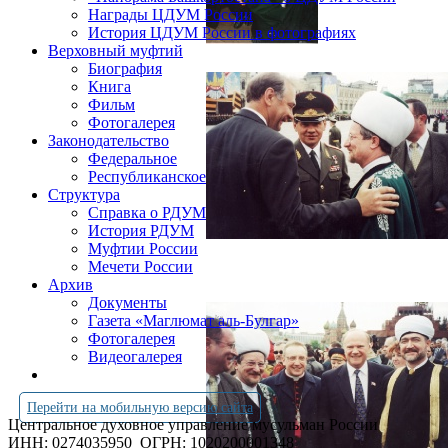
Награды ЦДУМ России
История ЦДУМ России в фотографиях
Верховный муфтий
Биография
Книга
Фильм
Фотогалерея
Законодательство
Федеральное
Республиканское
Структура
Справка о РДУМ
История РДУМ
Муфтии России
Мечети России
Архив
Документы
Газета «Маглюмат аль-Булгар»
Фотогалерея
Видеогалерея
Перейти на мобильную версию сайта
Центральное духовное управление мусульман России
ИНН: 0274035950
ОГРН: 1020200001348