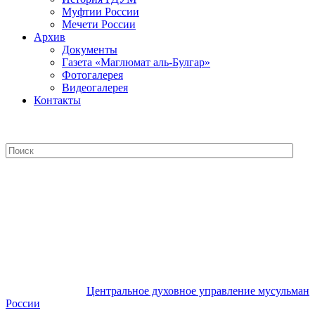
Муфтии России
Мечети России
Архив
Документы
Газета «Маглюмат аль-Булгар»
Фотогалерея
Видеогалерея
Контакты
Центральное духовное управление
мусульман России
Центральное духовное управление мусульман
России