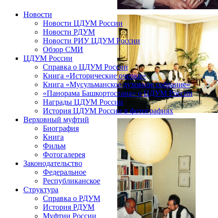
Новости
Новости ЦДУМ России
Новости РДУМ
Новости РИУ ЦДУМ России
Обзор СМИ
ЦДУМ России
Справка о ЦДУМ России
Книга «Исторические очерки»
Книга «Мусульманское духовное собрание»
«Панорама Башкортостана» о ЦДУМ России
Награды ЦДУМ России
История ЦДУМ России в фотографиях
Верховный муфтий
Биография
Книга
Фильм
Фотогалерея
Законодательство
Федеральное
Республиканское
Структура
Справка о РДУМ
История РДУМ
Муфтии России