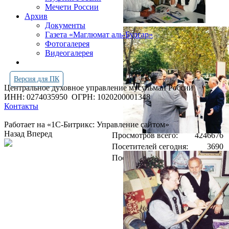
Мечети России
Архив
Документы
Газета «Маглюмат аль-Булгар»
Фотогалерея
Видеогалерея
Версия для ПК
Центральное духовное управление мусульман России
ИНН: 0274035950
ОГРН: 1020200001348
Контакты
Работает на «1С-Битрикс: Управление сайтом»
Назад
Вперед
Просмотров всего:
4246676
Посетителей сегодня:
3690
Посетителей в онлайн:
22