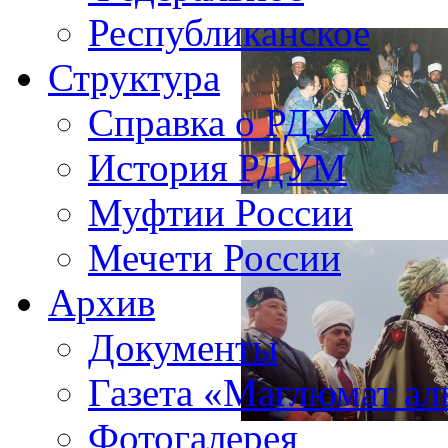
Республиканское
Структура
Справка о РДУМ
История РДУМ
Муфтии России
Мечети России
Архив
Документы
Газета «Маглюмат ал
Фотогалерея