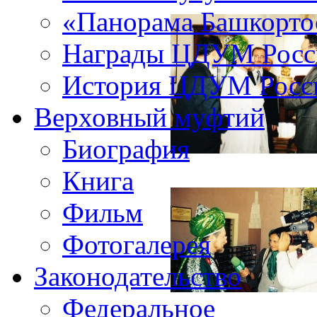
«Панорама Башкорто
Награды ЦДУМ Росс
История ЦДУМ Росси
Верховный муфтий
Биография
Книга
Фильм
Фотогалерея
Законодательство
Федеральное