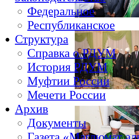
Федеральное
Республиканское
Структура
Справка о РДУМ
История РДУМ
Муфтии России
Мечети России
Архив
Документы
Газета «Маглюмат ал