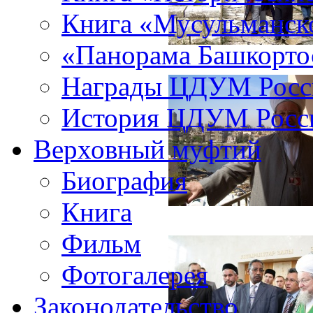
Книга «Мусульманско
«Панорама Башкорто
Награды ЦДУМ Росс
История ЦДУМ Росси
Верховный муфтий
Биография
Книга
Фильм
Фотогалерея
Законодательство