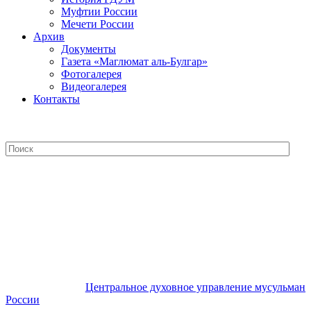
Муфтии России
Мечети России
Архив
Документы
Газета «Маглюмат аль-Булгар»
Фотогалерея
Видеогалерея
Контакты
Центральное духовное управление
мусульман России
Центральное духовное управление мусульман
России