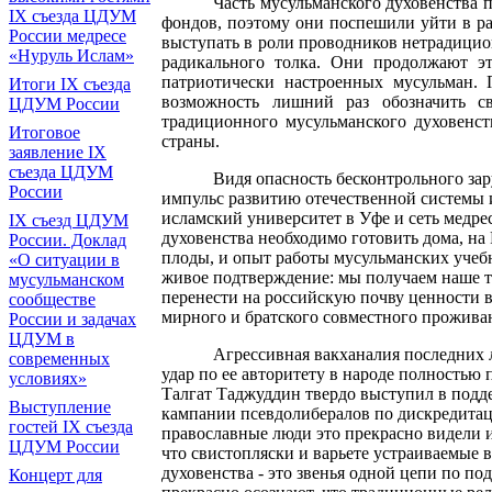
Часть мусульманского духовенства
IX съезда ЦДУМ
фондов, поэтому они поспешили уйти в ра
России медресе
выступать в роли проводников нетрадицио
«Нуруль Ислам»
радикального толка. Они продолжают эт
патриотически настроенных мусульман. 
Итоги IX cъезда
возможность лишний раз обозначить с
ЦДУМ России
традиционного мусульманского духовенст
Итоговое
страны.
заявление IX
съезда ЦДУМ
Видя опасность бесконтрольного зар
России
импульс развитию отечественной системы и
исламский университет в Уфе и сеть медре
IX съезд ЦДУМ
духовенства необходимо готовить дома, на 
России. Доклад
плоды, и опыт работы мусульманских учеб
«О ситуации в
живое подтверждение: мы получаем наше т
мусульманском
перенести на российскую почву ценности в
сообществе
мирного и братского совместного проживан
России и задачах
ЦДУМ в
Агрессивная вакханалия последних 
современных
удар по ее авторитету в народе полностью
условиях»
Талгат Таджуддин твердо выступил в подд
Выступление
кампании псевдолибералов по дискредитац
гостей IX съезда
православные люди это прекрасно видели 
ЦДУМ России
что свистопляски и варьете устраиваемые 
духовенства - это звенья одной цепи по п
Концерт для