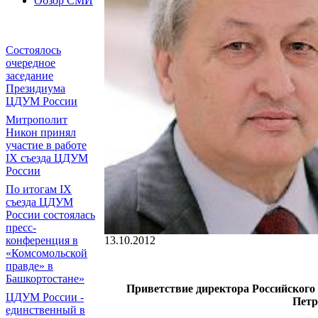
Обзор СМИ
Состоялось
очередное
заседание
Президиума
ЦДУМ России
Митрополит
Никон принял
участие в работе
IX съезда ЦДУМ
России
По итогам IX
съезда ЦДУМ
России состоялась
пресс-
13.10.2012
конференция в
«Комсомольской
правде» в
Башкортостане»
Приветствие директора Российского
ЦДУМ России -
Пет
единственный в