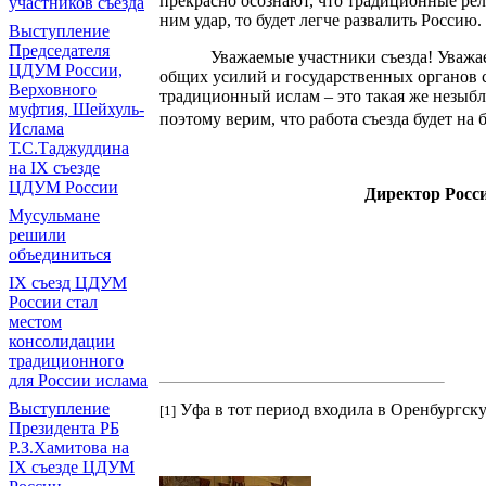
прекрасно осознают, что традиционные рел
участников съезда
ним удар, то будет легче развалить Россию.
Выступление
Председателя
Уважаемые участники съезда! Уважа
ЦДУМ России,
общих усилий и государственных органов 
Верховного
традиционный ислам – это такая же незыбл
муфтия, Шейхуль-
поэтому верим, что работа съезда будет на
Ислама
Т.С.Таджуддина
на IX съезде
ЦДУМ России
Директор Росси
Мусульмане
решили
объединиться
IX съезд ЦДУМ
России стал
местом
консолидации
традиционного
для России ислама
Выступление
Уфа в тот период входила в Оренбургск
[1]
Президента РБ
Р.З.Хамитова на
IX съезде ЦДУМ