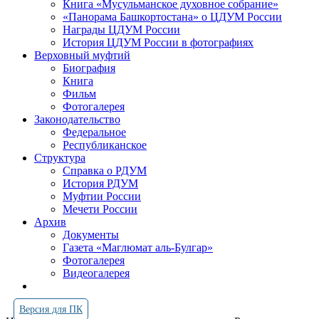
Книга «Мусульманское духовное собрание»
«Панорама Башкортостана» о ЦДУМ России
Награды ЦДУМ России
История ЦДУМ России в фотографиях
Верховный муфтий
Биография
Книга
Фильм
Фотогалерея
Законодательство
Федеральное
Республиканское
Структура
Справка о РДУМ
История РДУМ
Муфтии России
Мечети России
Архив
Документы
Газета «Маглюмат аль-Булгар»
Фотогалерея
Видеогалерея
Версия для ПК