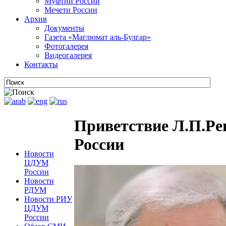
Муфтии России
Мечети России
Архив
Документы
Газета «Маглюмат аль-Булгар»
Фотогалерея
Видеогалерея
Контакты
Приветствие Л.П.Р
России
Новости
ЦДУМ
России
Новости
РДУМ
Новости РИУ
ЦДУМ
России