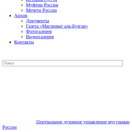
Муфтии России
Мечети России
Архив
Документы
Газета «Маглюмат аль-Булгар»
Фотогалерея
Видеогалерея
Контакты
Центральное духовное управление
мусульман России
Центральное духовное управление мусульман
России