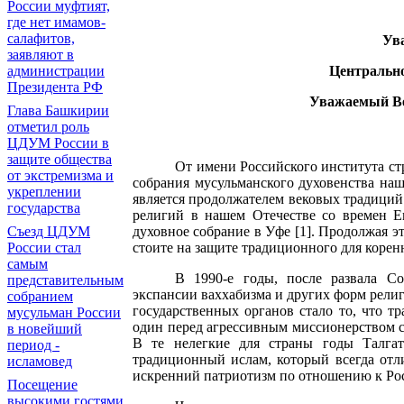
России муфтият,
где нет имамов-
салафитов,
Ув
заявляют в
Центрально
администрации
Президента РФ
Уважаемый Ве
Глава Башкирии
отметил роль
ЦДУМ России в
защите общества
От имени Российского института ст
от экстремизма и
собрания мусульманского духовенства на
укреплении
является продолжателем вековых традиций
государства
религий в нашем Отечестве со времен 
духовное собрание в Уфе
[1]
. Продолжая эт
Съезд ЦДУМ
стоите на защите традиционного для коре
России стал
самым
В 1990-е годы, после развала Со
представительным
экспансии ваххабизма и других форм религ
собранием
государственных органов стало то, что т
мусульман России
один перед агрессивным миссионерством с
в новейший
В те нелегкие для страны годы Талгат
период -
традиционный ислам, который всегда отл
исламовед
искренний патриотизм по отношению к Рос
Посещение
высокими гостями