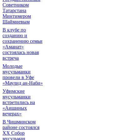
Советником
Татарстана
Минтимером
Шаймиевым
В клубе по
созданию и
сохранению семьи
«Аманат»
состоялась новая
встреча
Молодые
мусульманки
провели в Уфе
«Маулид ан-Наби»
Уфимские
мусульманки
встретились на
«Аишиных
вечерах»
В Чишминском
районе состоялся
XX Собор
мусульман