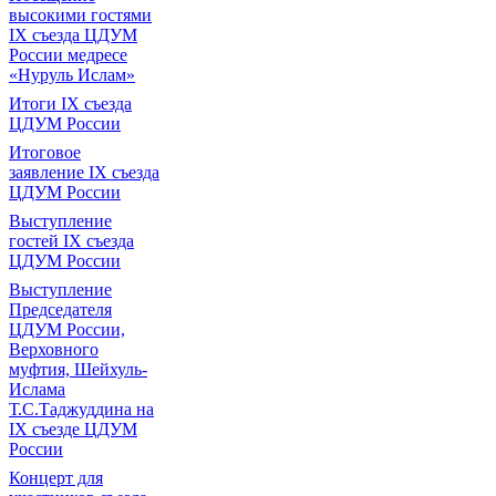
высокими гостями
IX съезда ЦДУМ
России медресе
«Нуруль Ислам»
Итоги IX cъезда
ЦДУМ России
Итоговое
заявление IX съезда
ЦДУМ России
Выступление
гостей IX съезда
ЦДУМ России
Выступление
Председателя
ЦДУМ России,
Верховного
муфтия, Шейхуль-
Ислама
Т.С.Таджуддина на
IX съезде ЦДУМ
России
Концерт для