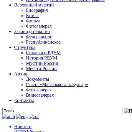
Верховный муфтий
Биография
Книга
Фильм
Фотогалерея
Законодательство
Федеральное
Республиканское
Структура
Справка о РДУМ
История РДУМ
Муфтии России
Мечети России
Архив
Документы
Газета «Маглюмат аль-Булгар»
Фотогалерея
Видеогалерея
Контакты
Новости
ЦДУМ России