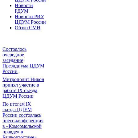
Новости
РДУМ
Новости РИУ
ЦДУМ России
Обзор СМИ
Состоялось
очередное
заседание
Президиума ЦДУМ
России
Митрополит Никон
принял участие в
работе IX съезда
ЦДУМ России
По итогам IX
съезда ЦДУМ
России состоялась
пресс-конференция
в «Комсомольской
правде» в
Башкортостане»