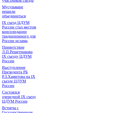
участников съезда
Мусульмане
решили
объединиться
IX съезд ЦДУМ
России стал местом
консолидации
традиционного для
России ислама
Приветствие
Л.П.Решетникова
IX съезду ЦДУМ
России
Выступление
Президента РБ
Р.З.Хамитова на IX
съезде ЦДУМ
России
Состоялся
очередной IX съезд
ЦДУМ России
Встреча с
Государственным