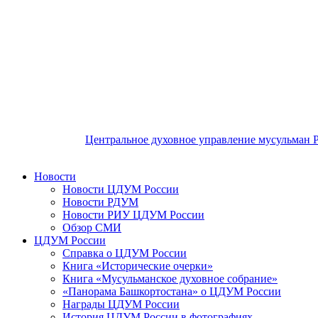
Центральное духовное управление мусульман 
Новости
Новости ЦДУМ России
Новости РДУМ
Новости РИУ ЦДУМ России
Обзор СМИ
ЦДУМ России
Справка о ЦДУМ России
Книга «Исторические очерки»
Книга «Мусульманское духовное собрание»
«Панорама Башкортостана» о ЦДУМ России
Награды ЦДУМ России
История ЦДУМ России в фотографиях