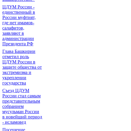
ЦДУМ России -
единственный в
России муфтият,
где нет имамов-
салафитов,
заявляют в
администрации
Президента РФ
Глава Башкирии
отметил роль
ЦДУМ России в
защите общества от
экстремизма и
укреплении
государства
Съезд ЦДУМ
России стал самым
представительным
собранием
мусульман России
в новейший период
- исламовед
Посещение