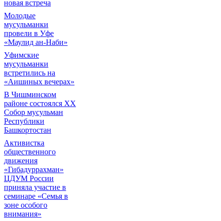
новая встреча
Молодые
мусульманки
провели в Уфе
«Маулид ан-Наби»
Уфимские
мусульманки
встретились на
«Аишиных вечерах»
В Чишминском
районе состоялся XX
Собор мусульман
Республики
Башкортостан
Активистка
общественного
движения
«Гибадуррахман»
ЦДУМ России
приняла участие в
семинаре «Семья в
зоне особого
внимания»