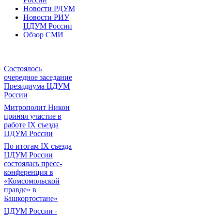
Новости РДУМ
Новости РИУ
ЦДУМ России
Обзор СМИ
Состоялось
очередное заседание
Президиума ЦДУМ
России
Митрополит Никон
принял участие в
работе IX съезда
ЦДУМ России
По итогам IX съезда
ЦДУМ России
состоялась пресс-
конференция в
«Комсомольской
правде» в
Башкортостане»
ЦДУМ России -