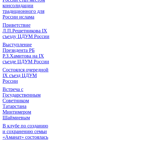
консолидации
традиционного для
России ислама
Приветствие
Л.П.Решетникова IX
съезду ЦДУМ России
Выступление
Президента РБ
Р.З.Хамитова на IX
съезде ЦДУМ России
Состоялся очередной
IX съезд ЦДУМ
России
Встреча с
Государственным
Советником
Татарстана
Минтимером
Шаймиевым
В клубе по созданию
и сохранению семьи
«Аманат» состоялась