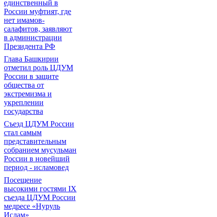
единственный в
России муфтият, где
нет имамов-
салафитов, заявляют
в администрации
Президента РФ
Глава Башкирии
отметил роль ЦДУМ
России в защите
общества от
экстремизма и
укреплении
государства
Съезд ЦДУМ России
стал самым
представительным
собранием мусульман
России в новейший
период - исламовед
Посещение
высокими гостями IX
съезда ЦДУМ России
медресе «Нуруль
Ислам»