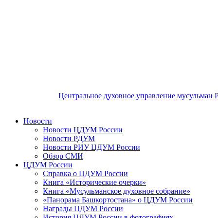
Центральное духовное управление мусульман 
Новости
Новости ЦДУМ России
Новости РДУМ
Новости РИУ ЦДУМ России
Обзор СМИ
ЦДУМ России
Справка о ЦДУМ России
Книга «Исторические очерки»
Книга «Мусульманское духовное собрание»
«Панорама Башкортостана» о ЦДУМ России
Награды ЦДУМ России
История ЦДУМ России в фотографиях