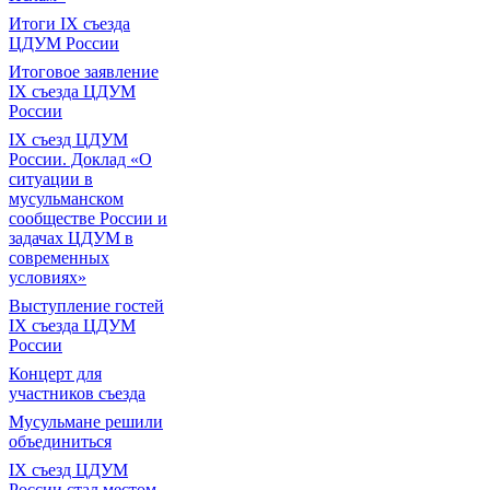
Итоги IX cъезда
ЦДУМ России
Итоговое заявление
IX съезда ЦДУМ
России
IX съезд ЦДУМ
России. Доклад «О
ситуации в
мусульманском
сообществе России и
задачах ЦДУМ в
современных
условиях»
Выступление гостей
IX съезда ЦДУМ
России
Концерт для
участников съезда
Мусульмане решили
объединиться
IX съезд ЦДУМ
России стал местом