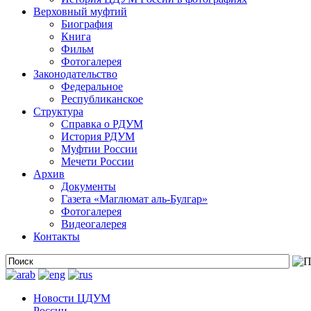
Верховный муфтий
Биография
Книга
Фильм
Фотогалерея
Законодательство
Федеральное
Республиканское
Структура
Справка о РДУМ
История РДУМ
Муфтии России
Мечети России
Архив
Документы
Газета «Маглюмат аль-Булгар»
Фотогалерея
Видеогалерея
Контакты
Новости ЦДУМ
России