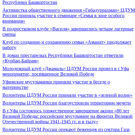
Республики Башкортостан
Активистка общественного движения «Гибадуррахман» ЦДУМ
России приняла участие в семинаре «Семья в зоне особого
внимания»
В подростковом клубе «Василя» завершились четыре лагерные
смены
Клуб по созданию и сохранению семьи «Аманат» продолжает
работу
В домах престарелых Республики Башкортостан отметили
«Курбан-Байрам»
Молодежный клуб «Джамаль» ЦДУМ России провел в г.Уфа
мероприятие, посвященное Великой Победе
Уфимские мусульманки приняли участие в беседе о
материнстве
Волонтеры ЦДУМ России приняли участие в «зеленой волне»
Волонтеры ЦДУМ России благоустроили территорию мечети
В г.Уфа состоялось торжественное завершение акции «80 лет
Великой Победы: российские мусульмане на фронтах Великой
Отечественной войны 1941-1945 гг. и в тылу»
Волонтеры ЦДУМ России опекают беженцев из сектора Газа