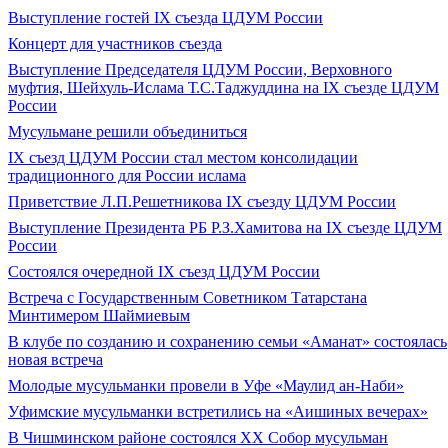
Выступление гостей IX съезда ЦДУМ России
Концерт для участников съезда
Выступление Председателя ЦДУМ России, Верховного
муфтия, Шейхуль-Ислама Т.С.Таджуддина на IX съезде ЦДУМ
России
Мусульмане решили объединиться
IX съезд ЦДУМ России стал местом консолидации
традиционного для России ислама
Приветствие Л.П.Решетникова IX съезду ЦДУМ России
Выступление Президента РБ Р.З.Хамитова на IX съезде ЦДУМ
России
Состоялся очередной IX съезд ЦДУМ России
Встреча с Государственным Советником Татарстана
Минтимером Шаймиевым
В клубе по созданию и сохранению семьи «Аманат» состоялась
новая встреча
Молодые мусульманки провели в Уфе «Маулид ан-Наби»
Уфимские мусульманки встретились на «Аишиных вечерах»
В Чишминском районе состоялся XX Собор мусульман