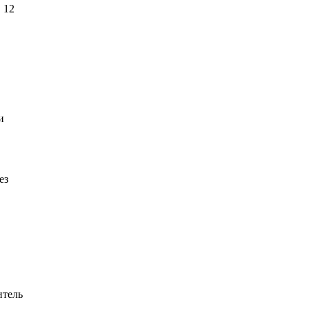
 12
и
ез
итель