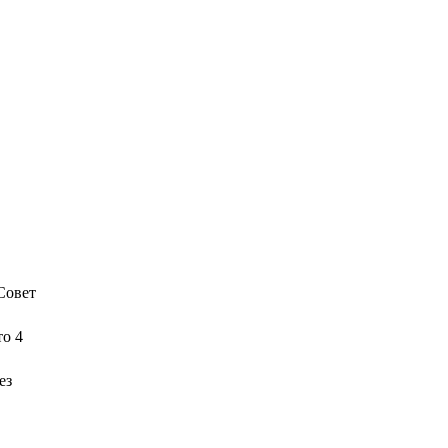
Совет
то 4
ез