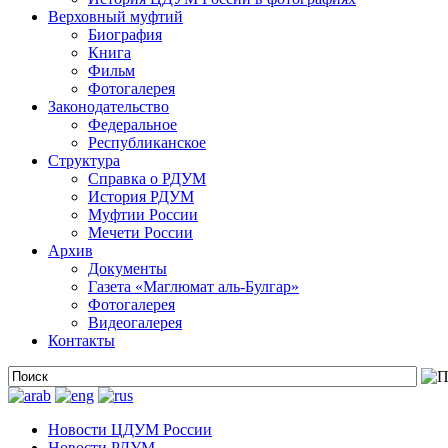
Верховный муфтий
Биография
Книга
Фильм
Фотогалерея
Законодательство
Федеральное
Республиканское
Структура
Справка о РДУМ
История РДУМ
Муфтии России
Мечети России
Архив
Документы
Газета «Маглюмат аль-Булгар»
Фотогалерея
Видеогалерея
Контакты
Новости ЦДУМ России
Новости РДУМ