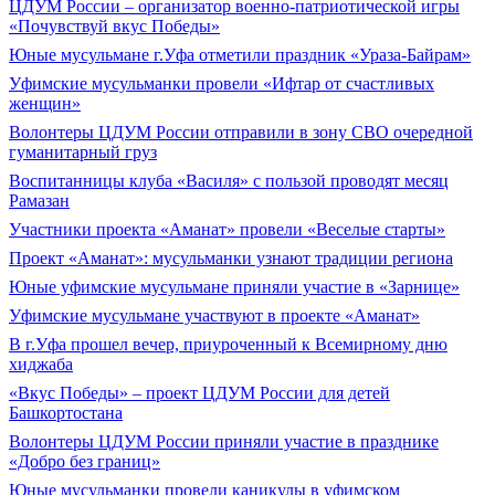
ЦДУМ России – организатор военно-патриотической игры
«Почувствуй вкус Победы»
Юные мусульмане г.Уфа отметили праздник «Ураза-Байрам»
Уфимские мусульманки провели «Ифтар от счастливых
женщин»
Волонтеры ЦДУМ России отправили в зону СВО очередной
гуманитарный груз
Воспитанницы клуба «Василя» с пользой проводят месяц
Рамазан
Участники проекта «Аманат» провели «Веселые старты»
Проект «Аманат»: мусульманки узнают традиции региона
Юные уфимские мусульмане приняли участие в «Зарнице»
Уфимские мусульмане участвуют в проекте «Аманат»
В г.Уфа прошел вечер, приуроченный к Всемирному дню
хиджаба
«Вкус Победы» – проект ЦДУМ России для детей
Башкортостана
Волонтеры ЦДУМ России приняли участие в празднике
«Добро без границ»
Юные мусульманки провели каникулы в уфимском