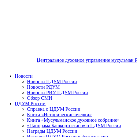
Центральное духовное управление мусульман 
Новости
Новости ЦДУМ России
Новости РДУМ
Новости РИУ ЦДУМ России
Обзор СМИ
ЦДУМ России
Справка о ЦДУМ России
Книга «Исторические очерки»
Книга «Мусульманское духовное собрание»
«Панорама Башкортостана» о ЦДУМ России
Награды ЦДУМ России
История ЦДУМ России в фотографиях