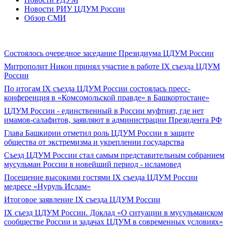
Новости РИУ ЦДУМ России
Обзор СМИ
Состоялось очередное заседание Президиума ЦДУМ России
Митрополит Никон принял участие в работе IX съезда ЦДУМ
России
По итогам IX съезда ЦДУМ России состоялась пресс-
конференция в «Комсомольской правде» в Башкортостане»
ЦДУМ России - единственный в России муфтият, где нет
имамов-салафитов, заявляют в администрации Президента РФ
Глава Башкирии отметил роль ЦДУМ России в защите
общества от экстремизма и укреплении государства
Съезд ЦДУМ России стал самым представительным собранием
мусульман России в новейший период - исламовед
Посещение высокими гостями IX съезда ЦДУМ России
медресе «Нуруль Ислам»
Итоговое заявление IX съезда ЦДУМ России
IX съезд ЦДУМ России. Доклад «О ситуации в мусульманском
сообществе России и задачах ЦДУМ в современных условиях»