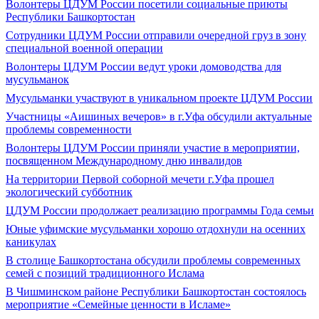
Волонтеры ЦДУМ России посетили социальные приюты
Республики Башкортостан
Сотрудники ЦДУМ России отправили очередной груз в зону
специальной военной операции
Волонтеры ЦДУМ России ведут уроки домоводства для
мусульманок
Мусульманки участвуют в уникальном проекте ЦДУМ России
Участницы «Аишиных вечеров» в г.Уфа обсудили актуальные
проблемы современности
Волонтеры ЦДУМ России приняли участие в мероприятии,
посвященном Международному дню инвалидов
На территории Первой соборной мечети г.Уфа прошел
экологический субботник
ЦДУМ России продолжает реализацию программы Года семьи
Юные уфимские мусульманки хорошо отдохнули на осенних
каникулах
В столице Башкортостана обсудили проблемы современных
семей с позиций традиционного Ислама
В Чишминском районе Республики Башкортостан состоялось
мероприятие «Семейные ценности в Исламе»