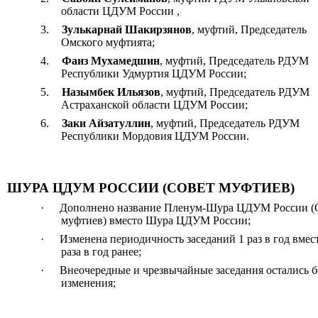
области ЦДУМ России ,
3.
Зулькарнай Шакирзянов
, муфтий, Председатель
Омского муфтията;
4.
Фаиз Мухамедшин
, муфтий, Председатель РДУМ
Республики Удмуртия ЦДУМ России;
5.
Назымбек Ильязов
, муфтий, Председатель РДУМ
Астраханской области ЦДУМ России;
6.
Заки Айзатуллин
, муфтий, Председатель РДУМ
Республики Мордовия ЦДУМ России.
ШУРА ЦДУМ РОССИИ (СОВЕТ МУФТИЕВ)
·
Дополнено название Пленум-Шура ЦДУМ России (
муфтиев) вместо Шура ЦДУМ России;
·
Изменена периодичность заседаний 1 раз в год вмес
раза в год ранее;
·
Внеочередные и чрезвычайные заседания остались б
изменения;