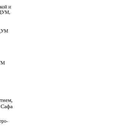
кой и
ЦДУМ,
РДУМ
УМ
тием,
Сафа
еро-