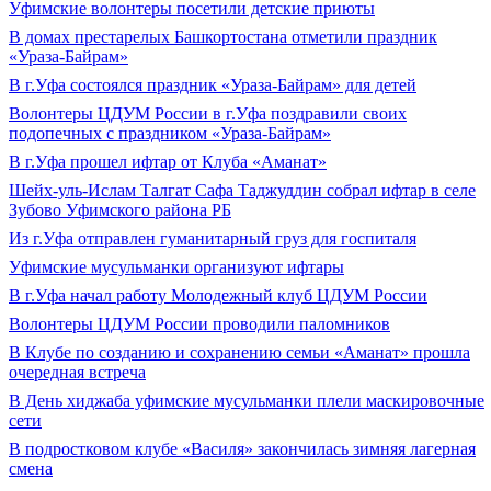
Уфимские волонтеры посетили детские приюты
В домах престарелых Башкортостана отметили праздник
«Ураза-Байрам»
В г.Уфа состоялся праздник «Ураза-Байрам» для детей
Волонтеры ЦДУМ России в г.Уфа поздравили своих
подопечных с праздником «Ураза-Байрам»
В г.Уфа прошел ифтар от Клуба «Аманат»
Шейх-уль-Ислам Талгат Сафа Таджуддин собрал ифтар в селе
Зубово Уфимского района РБ
Из г.Уфа отправлен гуманитарный груз для госпиталя
Уфимские мусульманки организуют ифтары
В г.Уфа начал работу Молодежный клуб ЦДУМ России
Волонтеры ЦДУМ России проводили паломников
В Клубе по созданию и сохранению семьи «Аманат» прошла
очередная встреча
В День хиджаба уфимские мусульманки плели маскировочные
сети
В подростковом клубе «Василя» закончилась зимняя лагерная
смена