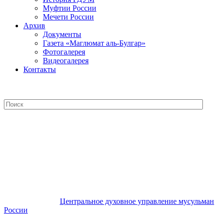
Муфтии России
Мечети России
Архив
Документы
Газета «Маглюмат аль-Булгар»
Фотогалерея
Видеогалерея
Контакты
Центральное духовное управление
мусульман России
Центральное духовное управление мусульман
России