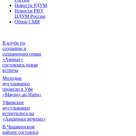
Новости РДУМ
Новости РИУ
ЦДУМ России
Обзор СМИ
В клубе по
созданию и
сохранению семьи
«Аманат»
состоялась новая
встреча
Молодые
мусульманки
провели в Уфе
«Маулид ан-Наби»
Уфимские
мусульманки
встретились на
«Аишиных вечерах»
В Чишминском
районе состоялся