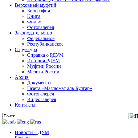
Верховный муфтий
Биография
Книга
Фильм
Фотогалерея
Законодательство
Федеральное
Республиканское
Структура
Справка о РДУМ
История РДУМ
Муфтии России
Мечети России
Архив
Документы
Газета «Маглюмат аль-Булгар»
Фотогалерея
Видеогалерея
Контакты
Новости ЦДУМ
России