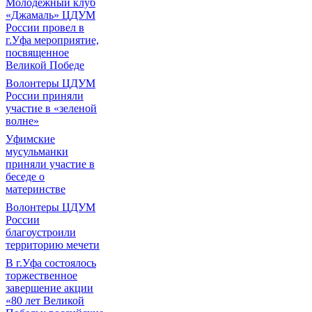
Молодежный клуб
«Джамаль» ЦДУМ
России провел в
г.Уфа мероприятие,
посвященное
Великой Победе
Волонтеры ЦДУМ
России приняли
участие в «зеленой
волне»
Уфимские
мусульманки
приняли участие в
беседе о
материнстве
Волонтеры ЦДУМ
России
благоустроили
территорию мечети
В г.Уфа состоялось
торжественное
завершение акции
«80 лет Великой