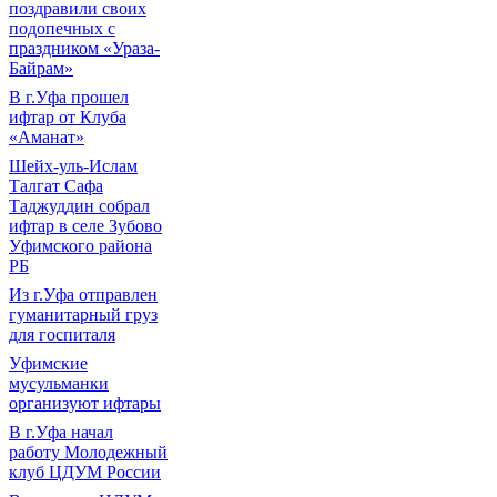
поздравили своих
подопечных с
праздником «Ураза-
Байрам»
В г.Уфа прошел
ифтар от Клуба
«Аманат»
Шейх-уль-Ислам
Талгат Сафа
Таджуддин собрал
ифтар в селе Зубово
Уфимского района
РБ
Из г.Уфа отправлен
гуманитарный груз
для госпиталя
Уфимские
мусульманки
организуют ифтары
В г.Уфа начал
работу Молодежный
клуб ЦДУМ России