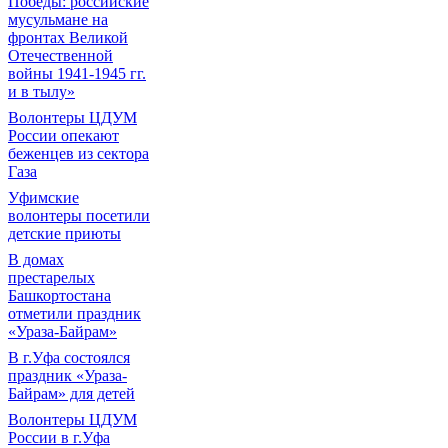
Победы: российские
мусульмане на
фронтах Великой
Отечественной
войны 1941-1945 гг.
и в тылу»
Волонтеры ЦДУМ
России опекают
беженцев из сектора
Газа
Уфимские
волонтеры посетили
детские приюты
В домах
престарелых
Башкортостана
отметили праздник
«Ураза-Байрам»
В г.Уфа состоялся
праздник «Ураза-
Байрам» для детей
Волонтеры ЦДУМ
России в г.Уфа