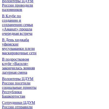
Волонтеры ЦДУМ
России проводили
паломников
В Клубе по
созданию и
сохранению семьи
«Аманат» прошла
очередная встреча
В День хиджаба
уфимские
мусульманки плели
маскировочные сети
В подростковом
клубе «Василя»
закончилась зимняя
лагерная смена
Волонтеры ЦДУМ
России посетили
социальные приюты
Республики
Башкортостан
Сотрудники ЦДУМ
России отправили