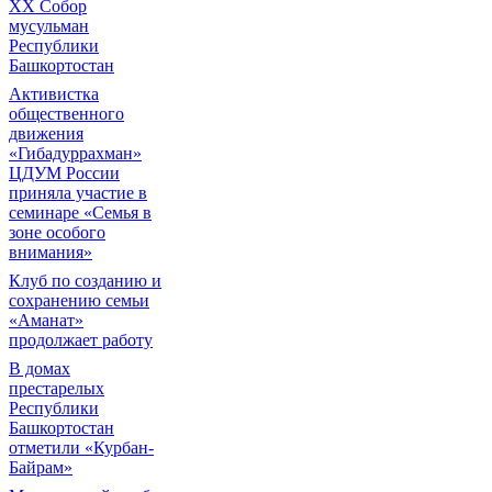
XX Собор
мусульман
Республики
Башкортостан
Активистка
общественного
движения
«Гибадуррахман»
ЦДУМ России
приняла участие в
семинаре «Семья в
зоне особого
внимания»
Клуб по созданию и
сохранению семьи
«Аманат»
продолжает работу
В домах
престарелых
Республики
Башкортостан
отметили «Курбан-
Байрам»