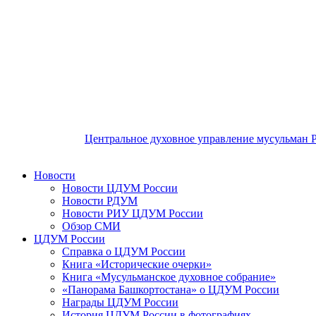
Центральное духовное управление мусульман 
Новости
Новости ЦДУМ России
Новости РДУМ
Новости РИУ ЦДУМ России
Обзор СМИ
ЦДУМ России
Справка о ЦДУМ России
Книга «Исторические очерки»
Книга «Мусульманское духовное собрание»
«Панорама Башкортостана» о ЦДУМ России
Награды ЦДУМ России
История ЦДУМ России в фотографиях