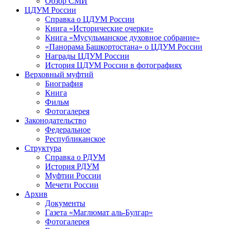
Обзор СМИ
ЦДУМ России
Справка о ЦДУМ России
Книга «Исторические очерки»
Книга «Мусульманское духовное собрание»
«Панорама Башкортостана» о ЦДУМ России
Награды ЦДУМ России
История ЦДУМ России в фотографиях
Верховный муфтий
Биография
Книга
Фильм
Фотогалерея
Законодательство
Федеральное
Республиканское
Структура
Справка о РДУМ
История РДУМ
Муфтии России
Мечети России
Архив
Документы
Газета «Маглюмат аль-Булгар»
Фотогалерея