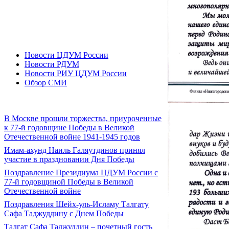
Новости ЦДУМ России
Новости РДУМ
Новости РИУ ЦДУМ России
Обзор СМИ
В Москве прошли торжества, приуроченные
к 77-й годовщине Победы в Великой
Отечественной войне 1941-1945 годов
Имам-ахунд Наиль Галяутдинов принял
участие в праздновании Дня Победы
Поздравление Президиума ЦДУМ России с
77-й годовщиной Победы в Великой
Отечественной войне
Поздравления Шейх-уль-Исламу Талгату
Сафа Таджуддину с Днем Победы
Талгат Сафа Таджуддин – почетный гость