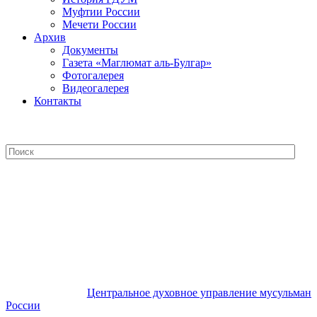
Муфтии России
Мечети России
Архив
Документы
Газета «Маглюмат аль-Булгар»
Фотогалерея
Видеогалерея
Контакты
Центральное духовное управление
мусульман России
Центральное духовное управление мусульман
России