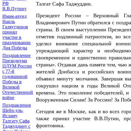
РФ
Талгат Сафа Таджуддин.
В.В.Путину
Президент России – Верховный Гл
Имам-ахунд
Наиль
Владимирович Путин обратился с поздра
Галяутдинов
страны. В своем выступлении Президент
принял
отметив подлинный патриотизм, во вс
участие в
праздновании
уделил внимание специальной военн
Дня Победы
упреждающий характер и необходимо
Поздравление
своевременное и единственно правильн
Президиума
страны». Отдавая дань памяти тем, чью
ЦДУМ России
с 77-й
жителей Донбасса и российских воин
годовщиной
объявил минуту молчания. Завершая вы
Победы в
сокрушил нацизм в годы Великой Оте
Великой
Отечественной
времена. Это поколение победителей, и
войне
Вооруженным Силам! За Россию! За Поб
Поздравления
Шейх-уль-
Сегодня же в Москве, как и во всех гор
Исламу
также принял участие В.В.Путин, п
Талгату Сафа
фронтовика.
Таджуддину с