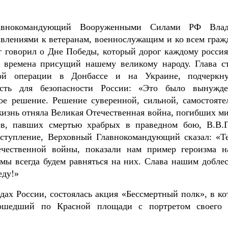
авнокомандующий Вооруженными Силами РФ Вла
влениями к ветеранам, военнослужащим и ко всем граж
 говорил о Дне Победы, который дорог каждому россия
е времена присущий нашему великому народу. Глава с
ой операции в Донбассе и на Украине, подчеркн
сть для безопасности России: «Это было вынужде
ое решение. Решение суверенной, сильной, самостояте
 жизнь отняла Великая Отечественная война, погибших м
ов, павших смертью храбрых в праведном бою, В.В.
ступление, Верховный Главнокомандующий сказал: «Те
чественной войны, показали нам пример героизма н
 мы всегда будем равняться на них. Слава нашим добле
еду!»
одах России, состоялась акция «Бессмертный полк», в ко
рошедший по Красной площади с портретом своего 