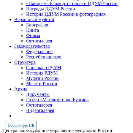
«Панорама Башкортостана» о ЦДУМ России
Награды ЦДУМ России
История ЦДУМ России в фотографиях
Верховный муфтий
Биография
Книга
Фильм
Фотогалерея
Законодательство
Федеральное
Республиканское
Структура
Справка о РДУМ
История РДУМ
Муфтии России
Мечети России
Архив
Документы
Газета «Маглюмат аль-Булгар»
Фотогалерея
Видеогалерея
Версия для ПК
Центральное духовное управление мусульман России