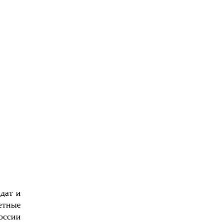
дат и
етные
оссии