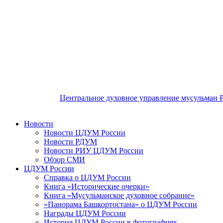
Центральное духовное управление мусульман 
Новости
Новости ЦДУМ России
Новости РДУМ
Новости РИУ ЦДУМ России
Обзор СМИ
ЦДУМ России
Справка о ЦДУМ России
Книга «Исторические очерки»
Книга «Мусульманское духовное собрание»
«Панорама Башкортостана» о ЦДУМ России
Награды ЦДУМ России
История ЦДУМ России в фотографиях