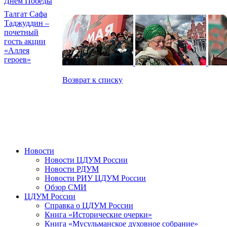
Днем Победы
Талгат Сафа
Таджуддин –
почетный
гость акции
«Аллея
героев»
Возврат к списку
Новости
Новости ЦДУМ России
Новости РДУМ
Новости РИУ ЦДУМ России
Обзор СМИ
ЦДУМ России
Справка о ЦДУМ России
Книга «Исторические очерки»
Книга «Мусульманское духовное собрание»