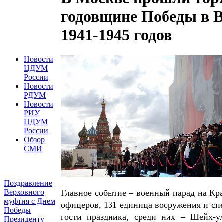
годовщине Победы в В
1941-1945 годов
Новости
ЦДУМ
России
Новости
РДУМ
Новости
РИУ
ЦДУМ
России
Обзор
СМИ
Поздравление
Верховного
Главное событие – военный парад на Кр
муфтия с Днем
офицеров, 131 единица вооружения и сп
Победы
гости праздника, среди них – Шейх-
Президенту