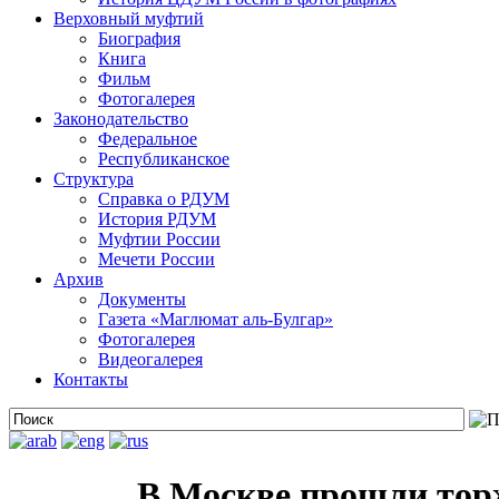
Верховный муфтий
Биография
Книга
Фильм
Фотогалерея
Законодательство
Федеральное
Республиканское
Структура
Справка о РДУМ
История РДУМ
Муфтии России
Мечети России
Архив
Документы
Газета «Маглюмат аль-Булгар»
Фотогалерея
Видеогалерея
Контакты
В Москве прошли торж