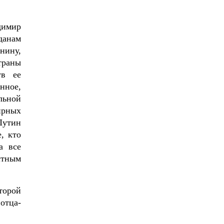
димир
данам
нину,
траны
ув ее
нное,
льной
ирных
Путин
, кто
а все
стным
торой
отца-