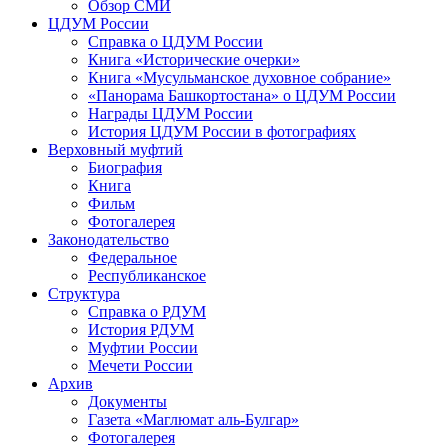
Обзор СМИ
ЦДУМ России
Справка о ЦДУМ России
Книга «Исторические очерки»
Книга «Мусульманское духовное собрание»
«Панорама Башкортостана» о ЦДУМ России
Награды ЦДУМ России
История ЦДУМ России в фотографиях
Верховный муфтий
Биография
Книга
Фильм
Фотогалерея
Законодательство
Федеральное
Республиканское
Структура
Справка о РДУМ
История РДУМ
Муфтии России
Мечети России
Архив
Документы
Газета «Маглюмат аль-Булгар»
Фотогалерея