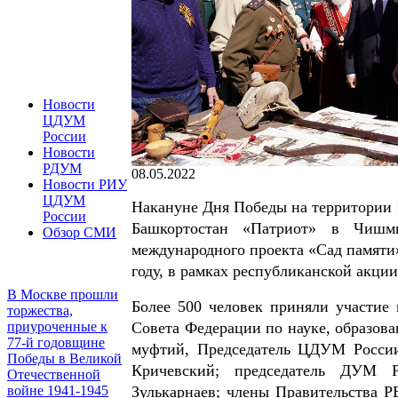
Новости
ЦДУМ
России
Новости
РДУМ
08.05.2022
Новости РИУ
ЦДУМ
Накануне Дня Победы на территории 
России
Башкортостан «Патриот» в Чишми
Обзор СМИ
международного проекта «Сад памяти
году, в рамках республиканской акци
В Москве прошли
Более 500 человек приняли участие 
торжества,
Совета Федерации по науке, образов
приуроченные к
77-й годовщине
муфтий, Председатель ЦДУМ России
Победы в Великой
Кричевский; председатель ДУМ Р
Отечественной
Зулькарнаев; члены Правительства Р
войне 1941-1945