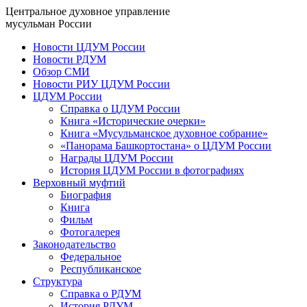
Центральное духовное управление
мусульман России
Новости ЦДУМ России
Новости РДУМ
Обзор СМИ
Новости РИУ ЦДУМ России
ЦДУМ России
Справка о ЦДУМ России
Книга «Исторические очерки»
Книга «Мусульманское духовное собрание»
«Панорама Башкортостана» о ЦДУМ России
Награды ЦДУМ России
История ЦДУМ России в фотографиях
Верховный муфтий
Биография
Книга
Фильм
Фотогалерея
Законодательство
Федеральное
Республиканское
Структура
Справка о РДУМ
История РДУМ