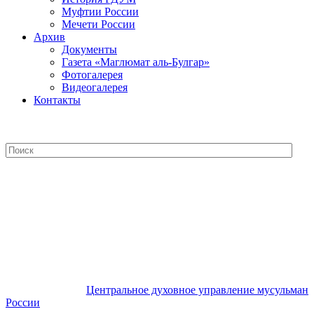
Муфтии России
Мечети России
Архив
Документы
Газета «Маглюмат аль-Булгар»
Фотогалерея
Видеогалерея
Контакты
Центральное духовное управление
мусульман России
Центральное духовное управление мусульман
России