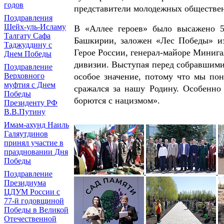
годов
представители молодежных обществе
Поздравления
Шейх-уль-Исламу
В «Аллее героев» было высажено 
Талгату Сафа
Башкирии, заложен «Лес Победы» из
Таджуддину с
Герое России, генерал-майоре Миниг
Днем Победы
дивизии. Выступая перед собравшимис
Поздравление
особое значение, потому что мы пон
Верховного
муфтия с Днем
сражался за нашу Родину. Особенно
Победы
борются с нацизмом».
Президенту РФ
В.В.Путину
Имам-ахунд Наиль
Галяутдинов
принял участие в
праздновании Дня
Победы
Поздравление
Президиума
ЦДУМ России с
77-й годовщиной
Победы в Великой
Отечественной