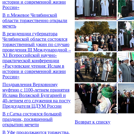
истории и современной жизни
России»
В п.Межевое Челябинской
области торжественно открыли
мечеть
В резиденции губернатора
Челябинской области состоялся
торжественный ужин по случаю
проведения III Международной –
XI Всероссийской научно-
практической конференции
«Расулевские чтения: Ислам в
истории и современной жизни
России»
Поздравления Верховному
муфтию с 1100-летием принятия
Ислама Волжской Булгарией и
40-летием его служения на посту
Председателя ЦДУМ России
В г.Сатка состоялся большой
праздник, посвященный
Возврат к списку
открытию мечети
В Уфе продолжаются торжества,