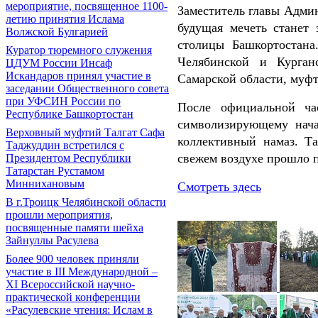
мероприятие, посвященное 1100-
Заместитель главы Админ
летию принятия Ислама
будущая мечеть станет 
Волжской Булгарией
столицы Башкортостана
Куратор тюремного служения
Челябинской и Курган
ЦДУМ России Инсаф
Искандаров принял участие в
Самарской области, муфт
заседании Общественного совета
при УФСИН России по
После официальной ч
Республике Башкортостан
символизирующему начал
Верховный муфтий Талгат Сафа
коллективный намаз. Т
Таджуддин встретился с
свежем воздухе прошло 
Президентом Республики
Татарстан Рустамом
Миннихановым
Смотреть здесь
В г.Троицк Челябинской области
прошли мероприятия,
посвященные памяти шейха
Зайнуллы Расулева
Более 900 человек приняли
участие в III Международной –
XI Всероссийской научно-
практической конференции
«Расулевские чтения: Ислам в