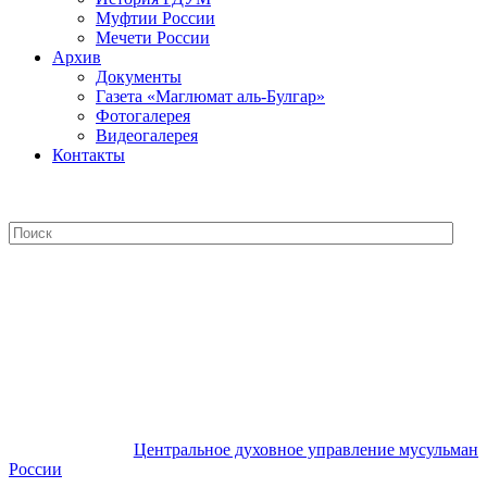
Муфтии России
Мечети России
Архив
Документы
Газета «Маглюмат аль-Булгар»
Фотогалерея
Видеогалерея
Контакты
Центральное духовное управление
мусульман России
Центральное духовное управление мусульман
России