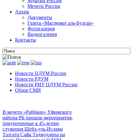
Муфтии России
Мечети России
Архив
Документы
Газета «Маглюмат аль-Булгар»
Фотогалерея
Видеогалерея
Контакты
Новости ЦДУМ России
Новости РДУМ
Новости РИУ ЦДУМ России
Обзор СМИ
В мечети «Раббани» Уфимского
района РБ прошли мероприятия,
приуроченные к 45-летию
служения Шейх-уль-Ислама
Талгата Сафа Таджуддина на