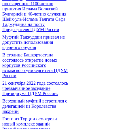
посвященные 1100-летию
принятия Ислама Волжской
Булгарией и 40-летию служения
Шейх-уль-Ислама Талгата Сафа
Таджуддина на посту
Председателя ЦДУМ России
Муфтий Таджуддин призвал не
допустить использования
ядерного оружия
В столице Башкортостана
состоялось открытие новых
корпусов Российского
исламского университета ЦДУМ
России
21 сентября 2022 года состоялось
чрезвычайное заседание
Президиума ЦДУМ России.
Верховный муфтий встретился с
делегацией из Королевства
Бахрейн
Гости из Турции осмотрели
новый комплекс зданий