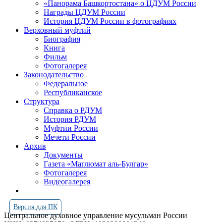
«Панорама Башкортостана» о ЦДУМ России
Награды ЦДУМ России
История ЦДУМ России в фотографиях
Верховный муфтий
Биография
Книга
Фильм
Фотогалерея
Законодательство
Федеральное
Республиканское
Структура
Справка о РДУМ
История РДУМ
Муфтии России
Мечети России
Архив
Документы
Газета «Маглюмат аль-Булгар»
Фотогалерея
Видеогалерея
Версия для ПК
Центральное духовное управление мусульман России