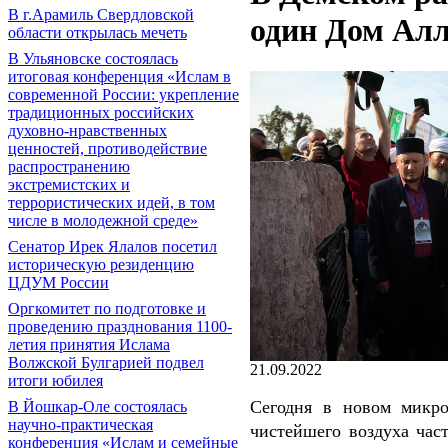
В г.Арамиль Свердловской
один Дом Ал
области открылась мечеть
В Ульяновске состоялась
итоговая конференция «Ислам в
современной России: укрепление
традиционных российских
духовно-нравственных
ценностей, противодействие
распространению
экстремистских и
террористических идей, в том
числе в молодежной среде»
Сенатор Ирек Ялалов посетил
историческую резиденцию
ЦДУМ России
Оргкомитет по подготовке и
проведению празднования 1100-
летия принятия Ислама
Волжской Булгарией подвел
21.09.2022
итоги юбилея
Сегодня в новом микро
В Йошкар-Оле состоялась
научно-практическая
чистейшего воздуха час
конференция «Ислам и семейные