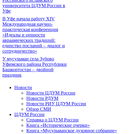
Российского исламского
университета ЦДУМ России в
Уфе
В Уфе начала работу XIV
Международная научно-
практическая конференция
«Идеалы и ценности
авраамических традиций:
единство посланий – диалог и
сотрудничество»
У мусульман села Зубово
Уфимского района Республики
Башкортостан – двойной
праздник
Новости
Новости ЦДУМ России
Новости РДУМ
Новости РИУ ЦДУМ России
Обзор СМИ
ЦДУМ России
Справка о ЦДУМ России
Книга «Исторические очерки»
Книга «Мусульманское духовное собрание»