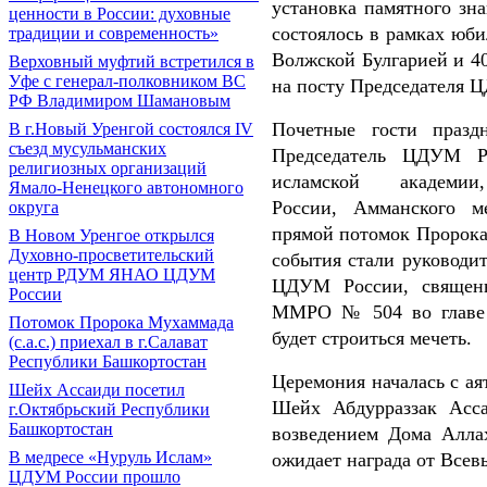
установка памятного зна
ценности в России: духовные
состоялось в рамках юб
традиции и современность»
Волжской Булгарией и 4
Верховный муфтий встретился в
Уфе с генерал-полковником ВС
на посту Председателя 
РФ Владимиром Шамановым
Почетные гости празд
В г.Новый Уренгой состоялся IV
съезд мусульманских
Председатель ЦДУМ Р
религиозных организаций
исламской академи
Ямало-Ненецкого автономного
России,
Амманского м
округа
прямой потомок Пророка 
В Новом Уренгое открылся
Духовно-просветительский
события стали руководи
центр РДУМ ЯНАО ЦДУМ
ЦДУМ России, священн
России
ММРО № 504 во главе 
Потомок Пророка Мухаммада
будет строиться мечеть.
(с.а.с.) приехал в г.Салават
Республики Башкортостан
Церемония началась с ая
Шейх Ассаиди посетил
Шейх Абдурраззак Асса
г.Октябрьский Республики
Башкортостан
возведением Дома Алла
В медресе «Нуруль Ислам»
ожидает награда от Всев
ЦДУМ России прошло