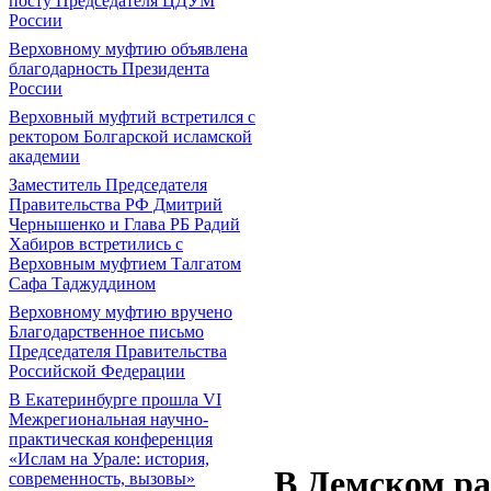
посту Председателя ЦДУМ
России
Верховному муфтию объявлена
благодарность Президента
России
Верховный муфтий встретился с
ректором Болгарской исламской
академии
Заместитель Председателя
Правительства РФ Дмитрий
Чернышенко и Глава РБ Радий
Хабиров встретились с
Верховным муфтием Талгатом
Сафа Таджуддином
Верховному муфтию вручено
Благодарственное письмо
Председателя Правительства
Российской Федерации
В Екатеринбурге прошла VI
Межрегиональная научно-
практическая конференция
«Ислам на Урале: история,
В Демском ра
современность, вызовы»