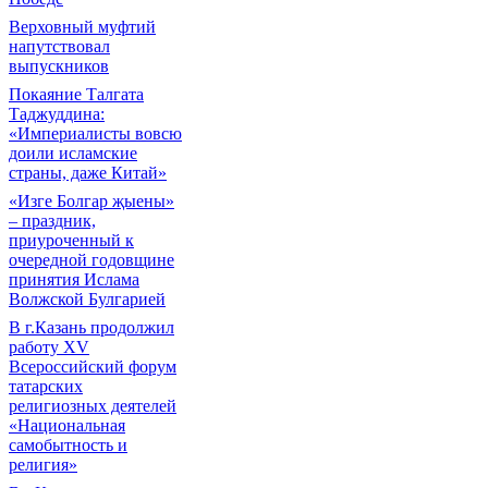
Верховный муфтий
напутствовал
выпускников
Покаяние Талгата
Таджуддина:
«Империалисты вовсю
доили исламские
страны, даже Китай»
«Изге Болгар җыены»
– праздник,
приуроченный к
очередной годовщине
принятия Ислама
Волжской Булгарией
В г.Казань продолжил
работу XV
Всероссийский форум
татарских
религиозных деятелей
«Национальная
самобытность и
религия»