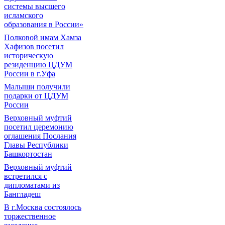
системы высшего
исламского
образования в России»
Полковой имам Хамза
Хафизов посетил
историческую
резиденцию ЦДУМ
России в г.Уфа
Малыши получили
подарки от ЦДУМ
России
Верховный муфтий
посетил церемонию
оглашения Послания
Главы Республики
Башкортостан
Верховный муфтий
встретился с
дипломатами из
Бангладеш
В г.Москва состоялось
торжественное