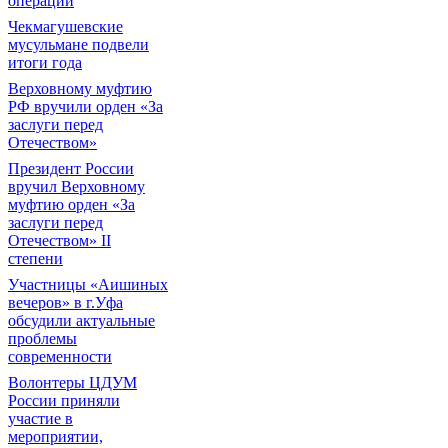
операции
Чекмагушевские
мусульмане подвели
итоги года
Верховному муфтию
РФ вручили орден «За
заслуги перед
Отечеством»
Президент России
вручил Верховному
муфтию орден «За
заслуги перед
Отечеством» II
степени
Участницы «Аишиных
вечеров» в г.Уфа
обсудили актуальные
проблемы
современности
Волонтеры ЦДУМ
России приняли
участие в
мероприятии,