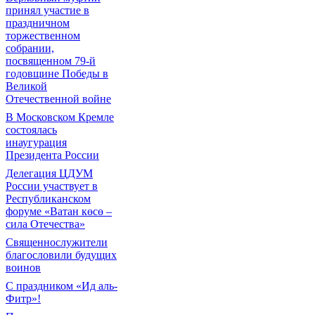
принял участие в
праздничном
торжественном
собрании,
посвященном 79-й
годовщине Победы в
Великой
Отечественной войне
В Московском Кремле
состоялась
инаугурация
Президента России
Делегация ЦДУМ
России участвует в
Республиканском
форуме «Ватан көсө –
сила Отечества»
Священнослужители
благословили будущих
воинов
С праздником «Ид аль-
Фитр»!