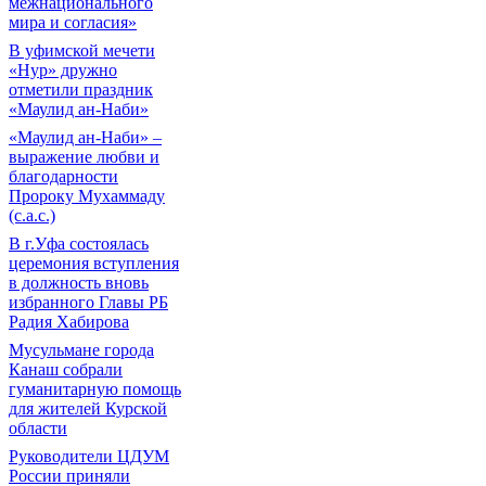
межнационального
мира и согласия»
В уфимской мечети
«Нур» дружно
отметили праздник
«Маулид ан-Наби»
«Маулид ан-Наби» –
выражение любви и
благодарности
Пророку Мухаммаду
(с.а.с.)
В г.Уфа состоялась
церемония вступления
в должность вновь
избранного Главы РБ
Радия Хабирова
Мусульмане города
Канаш собрали
гуманитарную помощь
для жителей Курской
области
Руководители ЦДУМ
России приняли