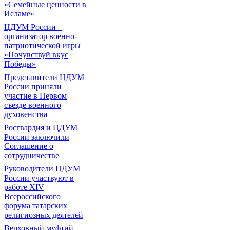
«Семейные ценности в
Исламе»
ЦДУМ России –
организатор военно-
патриотической игры
«Почувствуй вкус
Победы»
Представители ЦДУМ
России приняли
участие в Первом
съезде военного
духовенства
Росгвардия и ЦДУМ
России заключили
Соглашение о
сотрудничестве
Руководители ЦДУМ
России участвуют в
работе XIV
Всероссийского
форума татарских
религиозных деятелей
Верховный муфтий