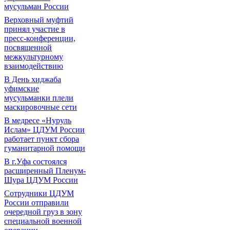
мусульман России
Верховный муфтий
принял участие в
пресс-конференции,
посвященной
межкультурному
взаимодействию
В День хиджаба
уфимские
мусульманки плели
маскировочные сети
В медресе «Нуруль
Ислам» ЦДУМ России
работает пункт сбора
гуманитарной помощи
В г.Уфа состоялся
расширенный Пленум-
Шура ЦДУМ России
Сотрудники ЦДУМ
России отправили
очередной груз в зону
специальной военной