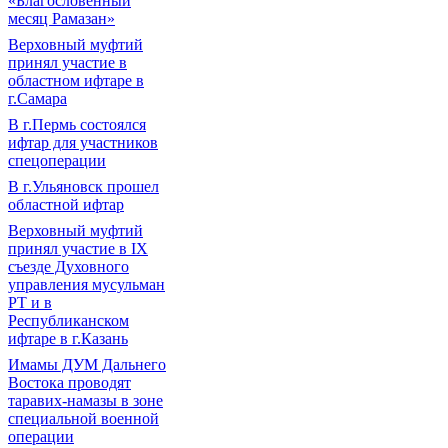
«Благословенный
месяц Рамазан»
Верховный муфтий
принял участие в
областном ифтаре в
г.Самара
В г.Пермь состоялся
ифтар для участников
спецоперации
В г.Ульяновск прошел
областной ифтар
Верховный муфтий
принял участие в IХ
съезде Духовного
управления мусульман
РТ и в
Республиканском
ифтаре в г.Казань
Имамы ДУМ Дальнего
Востока проводят
таравих-намазы в зоне
специальной военной
операции