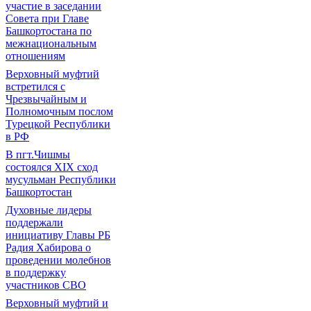
участие в заседании
Совета при Главе
Башкортостана по
межнациональным
отношениям
Верховный муфтий
встретился с
Чрезвычайным и
Полномочным послом
Турецкой Республики
в РФ
В пгт.Чишмы
состоялся XIX сход
мусульман Республики
Башкортостан
Духовные лидеры
поддержали
инициативу Главы РБ
Радия Хабирова о
проведении молебнов
в поддержку
участников СВО
Верховный муфтий и