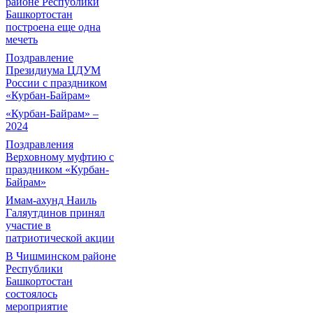
районе Республики
Башкортостан
построена еще одна
мечеть
Поздравление
Президиума ЦДУМ
России с праздником
«Курбан-Байрам»
«Курбан-Байрам» –
2024
Поздравления
Верховному муфтию с
праздником «Курбан-
Байрам»
Имам-ахунд Наиль
Галяутдинов принял
участие в
патриотической акции
В Чишминском районе
Республики
Башкортостан
состоялось
мероприятие