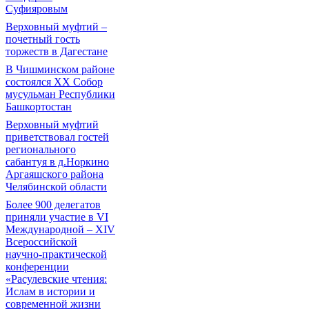
Суфияровым
Верховный муфтий –
почетный гость
торжеств в Дагестане
В Чишминском районе
состоялся XX Собор
мусульман Республики
Башкортостан
Верховный муфтий
приветствовал гостей
регионального
сабантуя в д.Норкино
Аргаяшского района
Челябинской области
Более 900 делегатов
приняли участие в VI
Международной – ХIV
Всероссийской
научно-практической
конференции
«Расулевские чтения:
Ислам в истории и
современной жизни