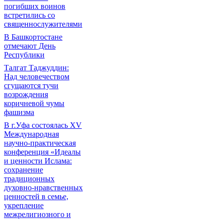
погибших воинов
встретились со
священнослужителями
В Башкортостане
отмечают День
Республики
Талгат Таджуддин:
Над человечеством
сгущаются тучи
возрождения
коричневой чумы
фашизма
В г.Уфа состоялась XV
Международная
научно-практическая
конференция «Идеалы
и ценности Ислама:
сохранение
традиционных
духовно-нравственных
ценностей в семье,
укрепление
межрелигиозного и