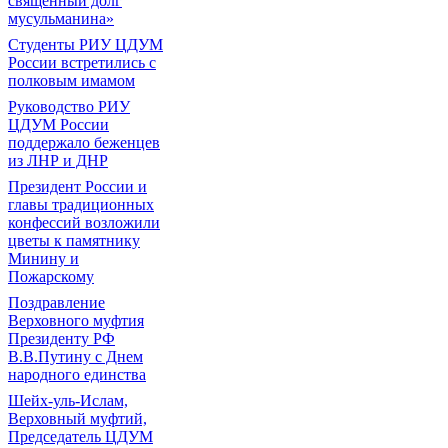
священный долг
мусульманина»
Студенты РИУ ЦДУМ
России встретились с
полковым имамом
Руководство РИУ
ЦДУМ России
поддержало беженцев
из ЛНР и ДНР
Президент России и
главы традиционных
конфессий возложили
цветы к памятнику
Минину и
Пожарскому
Поздравление
Верховного муфтия
Президенту РФ
В.В.Путину с Днем
народного единства
Шейх-уль-Ислам,
Верховный муфтий,
Председатель ЦДУМ