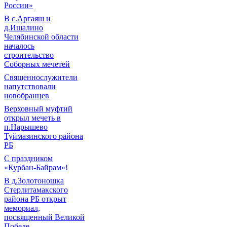
России»
В с.Аргаяш и
д.Ишалино
Челябинской области
началось
строительство
Соборных мечетей
Священнослужители
напутствовали
новобранцев
Верховный муфтий
открыл мечеть в
п.Нарышево
Туймазинского района
РБ
С праздником
«Курбан-Байрам»!
В д.Золотоношка
Стерлитамакского
района РБ открыт
мемориал,
посвященный Великой
Победе