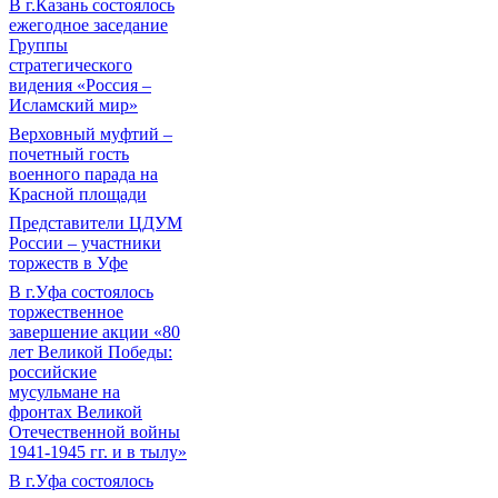
В г.Казань состоялось
ежегодное заседание
Группы
стратегического
видения «Россия –
Исламский мир»
Верховный муфтий –
почетный гость
военного парада на
Красной площади
Представители ЦДУМ
России – участники
торжеств в Уфе
В г.Уфа состоялось
торжественное
завершение акции «80
лет Великой Победы:
российские
мусульмане на
фронтах Великой
Отечественной войны
1941-1945 гг. и в тылу»
В г.Уфа состоялось