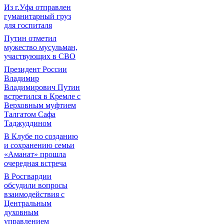
Из г.Уфа отправлен
гуманитарный груз
для госпиталя
Путин отметил
мужество мусульман,
участвующих в СВО
Президент России
Владимир
Владимирович Путин
встретился в Кремле с
Верховным муфтием
Талгатом Сафа
Таджуддином
В Клубе по созданию
и сохранению семьи
«Аманат» прошла
очередная встреча
В Росгвардии
обсудили вопросы
взаимодействия с
Центральным
духовным
управлением