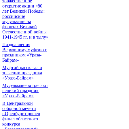
торжественное
открытие акции «80
лет Великой Победы:
российские
мусульмане на
фронтах Великой
Отечественной войны
1941-1945 гг. и в тылу»
Поздравления
Верховному муфтию с
праздником «Ураза-
Байрам»
Муфтий рассказал о
значении праздника
«Ураза-Байрам»
Мусульмане встречают
великий праздник
«Ураза-Байрам»
В Центральной
соборной мечети
г.Оренбург прошел
финал областного
конкурса