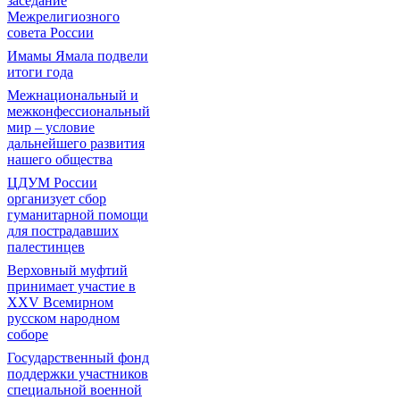
заседание
Межрелигиозного
совета России
Имамы Ямала подвели
итоги года
Межнациональный и
межконфессиональный
мир – условие
дальнейшего развития
нашего общества
ЦДУМ России
организует сбор
гуманитарной помощи
для пострадавших
палестинцев
Верховный муфтий
принимает участие в
XXV Всемирном
русском народном
соборе
Государственный фонд
поддержки участников
специальной военной