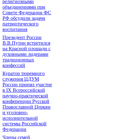
религиозными
объединениями при
Совете Федерации ФС
РФ обсудили задачи
патриотического
воспитания
Президент России
В.В.Путин встретился
на Красной площади с
духовными лидерами
традиционных
конфессий
Куратор тюремного
служения ЦДУМ
России принял участие
в IX Всероссийской
научно-практической
конференции Русской
Православной Церкви
и уголовно-
исполнительной
системы Российской
Федерации
Члены семей