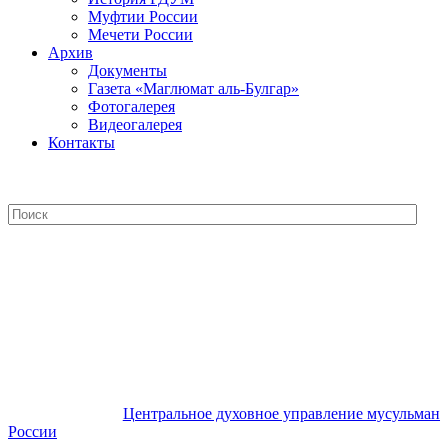
Муфтии России
Мечети России
Архив
Документы
Газета «Маглюмат аль-Булгар»
Фотогалерея
Видеогалерея
Контакты
Центральное духовное управление
мусульман России
Центральное духовное управление мусульман
России