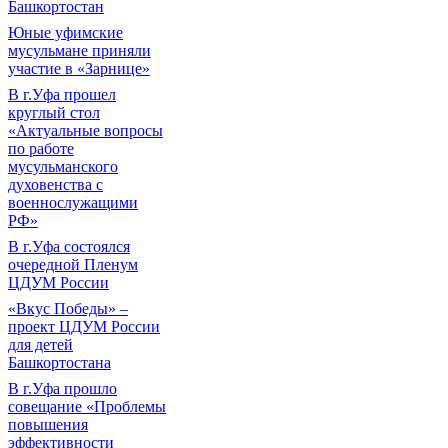
Башкортостан
Юные уфимские
мусульмане приняли
участие в «Зарнице»
В г.Уфа прошел
круглый стол
«Актуальные вопросы
по работе
мусульманского
духовенства с
военнослужащими
РФ»
В г.Уфа состоялся
очередной Пленум
ЦДУМ России
«Вкус Победы» –
проект ЦДУМ России
для детей
Башкортостана
В г.Уфа прошло
совещание «Проблемы
повышения
эффективности