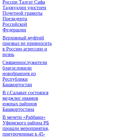
России Талгат Сафа
Таджуддин удостоен
Почетной грамоты
Президента
Российской
Федерации
Верховный муфтий
призвал не привносить
в Россию агрессию и
рознь
Священнослужители
благословили
новобранцев из
Республики
Башкортостан
В г.Салават состоялся
меджлис имамов
южных районов
Башкортостана
В мечети «Раббани»
Уфимского района РБ
прошли мероприятия,
приуроченные к 45-