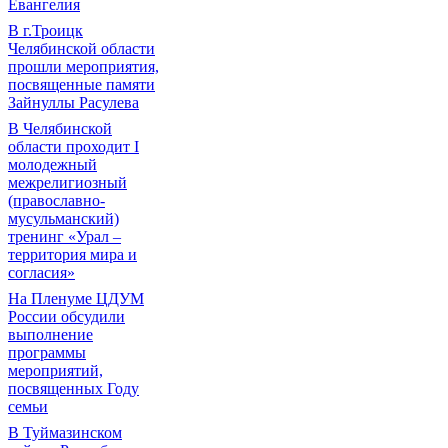
Евангелия
В г.Троицк
Челябинской области
прошли мероприятия,
посвященные памяти
Зайнуллы Расулева
В Челябинской
области проходит I
молодежный
межрелигиозный
(православно-
мусульманский)
тренинг «Урал –
территория мира и
согласия»
На Пленуме ЦДУМ
России обсудили
выполнение
программы
мероприятий,
посвященных Году
семьи
В Туймазинском