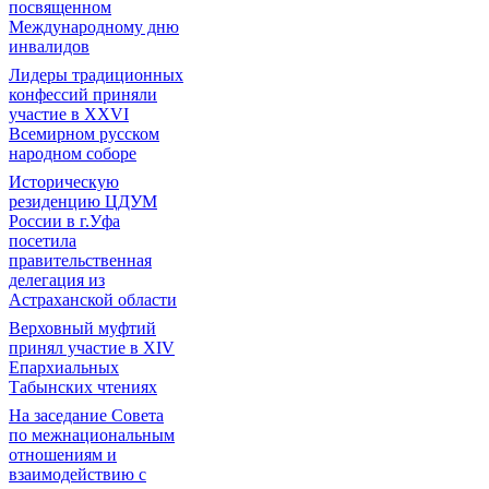
посвященном
Международному дню
инвалидов
Лидеры традиционных
конфессий приняли
участие в XXVI
Всемирном русском
народном соборе
Историческую
резиденцию ЦДУМ
России в г.Уфа
посетила
правительственная
делегация из
Астраханской области
Верховный муфтий
принял участие в ХIV
Епархиальных
Табынских чтениях
На заседание Совета
по межнациональным
отношениям и
взаимодействию с