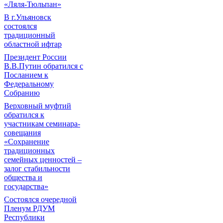
«Ляля-Тюльпан»
В г.Ульяновск
состоялся
традиционный
областной ифтар
Президент России
В.В.Путин обратился с
Посланием к
Федеральному
Собранию
Верховный муфтий
обратился к
участникам семинара-
совещания
«Сохранение
традиционных
семейных ценностей –
залог стабильности
общества и
государства»
Состоялся очередной
Пленум РДУМ
Республики