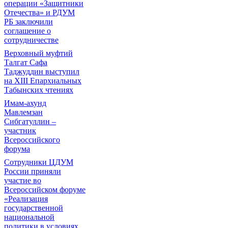
операции «Защитники
Отечества» и РДУМ
РБ заключили
соглашение о
сотрудничестве
Верховный муфтий
Талгат Сафа
Таджуддин выступил
на ХIII Епархиальных
Табынских чтениях
Имам-ахунд
Мавлемзан
Сибгатуллин –
участник
Всероссийского
форума
Сотрудники ЦДУМ
России приняли
участие во
Всероссийском форуме
«Реализация
государственной
национальной
политики в условиях