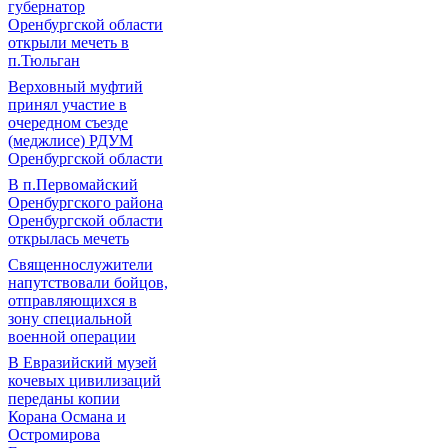
губернатор
Оренбургской области
открыли мечеть в
п.Тюльган
Верховный муфтий
принял участие в
очередном съезде
(меджлисе) РДУМ
Оренбургской области
В п.Первомайский
Оренбургского района
Оренбургской области
открылась мечеть
Священнослужители
напутствовали бойцов,
отправляющихся в
зону специальной
военной операции
В Евразийский музей
кочевых цивилизаций
переданы копии
Корана Османа и
Остромирова