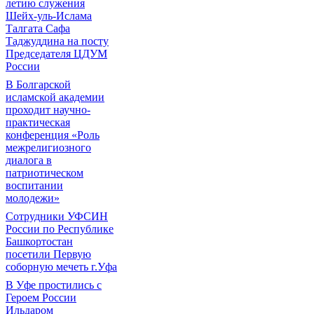
летию служения
Шейх-уль-Ислама
Талгата Сафа
Таджуддина на посту
Председателя ЦДУМ
России
В Болгарской
исламской академии
проходит научно-
практическая
конференция «Роль
межрелигиозного
диалога в
патриотическом
воспитании
молодежи»
Сотрудники УФСИН
России по Республике
Башкортостан
посетили Первую
соборную мечеть г.Уфа
В Уфе простились с
Героем России
Ильдаром