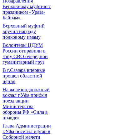
Поздравления
Верховному муфтию с
праздником «Ураза-
Байрам»
Верховный муфтий
вручил награду
полковому имаму
Волонтеры ЦДУМ
России отправили в
зону СВО очередной
гуманитарный груз
В г.Самара впервые
прошел областной
ифтар
На железнодорожный
вокзал г.Уфа прибыл
поезд акции
Министерства
обороны РФ «Сила в
правде»
Глава Администрации
г.Уфа посетил ифтар в
Соборной мечети