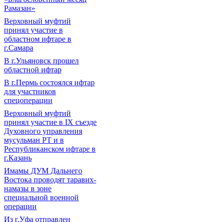
Рамазан»
Верховный муфтий
принял участие в
областном ифтаре в
г.Самара
В г.Ульяновск прошел
областной ифтар
В г.Пермь состоялся ифтар
для участников
спецоперации
Верховный муфтий
принял участие в IХ съезде
Духовного управления
мусульман РТ и в
Республиканском ифтаре в
г.Казань
Имамы ДУМ Дальнего
Востока проводят таравих-
намазы в зоне
специальной военной
операции
Из г.Уфа отправлен