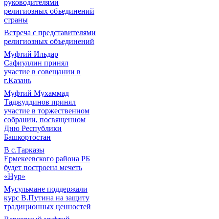
руководителями
религиозных объединений
страны
Встреча с представителями
религиозных объединений
Муфтий Ильдар
Сафиуллин принял
участие в совещании в
г.Казань
Муфтий Мухаммад
Таджуддинов принял
участие в торжественном
собрании, посвященном
Дню Республики
Башкортостан
В с.Тарказы
Ермекеевского района РБ
будет построена мечеть
«Нур»
Мусульмане поддержали
курс В.Путина на защиту
традиционных ценностей