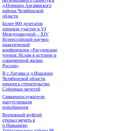
регионального сабантуя в
д.Норкино Аргаяшского
района Челябинской
области
Более 900 делегатов
приняли участие в VI
Международной – ХIV
Всероссийской научно-
практической
конференции «Расулевские
чтения: Ислам в истории и
современной жизни
России»
В с.Аргаяш и д.Ишалино
Челябинской области
началось строительство
Соборных мечетей
Священнослужители
напутствовали
новобранцев
Верховный муфтий
открыл мечеть в
п.Нарышево
Туймазинского района РБ