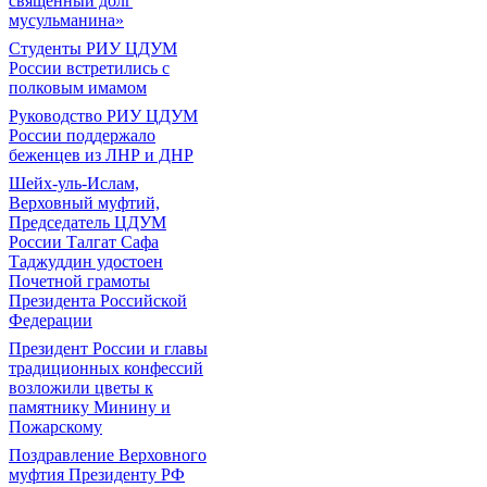
священный долг
мусульманина»
Студенты РИУ ЦДУМ
России встретились с
полковым имамом
Руководство РИУ ЦДУМ
России поддержало
беженцев из ЛНР и ДНР
Шейх-уль-Ислам,
Верховный муфтий,
Председатель ЦДУМ
России Талгат Сафа
Таджуддин удостоен
Почетной грамоты
Президента Российской
Федерации
Президент России и главы
традиционных конфессий
возложили цветы к
памятнику Минину и
Пожарскому
Поздравление Верховного
муфтия Президенту РФ