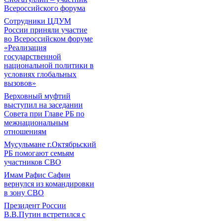
Всероссийского форума
Сотрудники ЦДУМ
России приняли участие
во Всероссийском форуме
«Реализация
государственной
национальной политики в
условиях глобальных
вызовов»
Верховный муфтий
выступил на заседании
Совета при Главе РБ по
межнациональным
отношениям
Мусульмане г.Октябрьский
РБ помогают семьям
участников СВО
Имам Рафис Сафин
вернулся из командировки
в зону СВО
Президент России
В.В.Путин встретился с