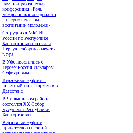
научно-практическая
конференция «Роль
межрелигиозного диалога
в патриотическом
воспитании молодежи»
Сотрудники УФСИН
России по Республике
Башкортостан посетили
Первую соборную мечеть
г.Уфа
В Уфе простились с
Героем России Ильдаром
Суфияровым
Верховный муфтий –
почетный гость торжеств в
Дагестане
В Чишминском районе
состоялся XX Собор
мусульман Республики
Башкортостан
Верховный муфтий
приветствовал гостей