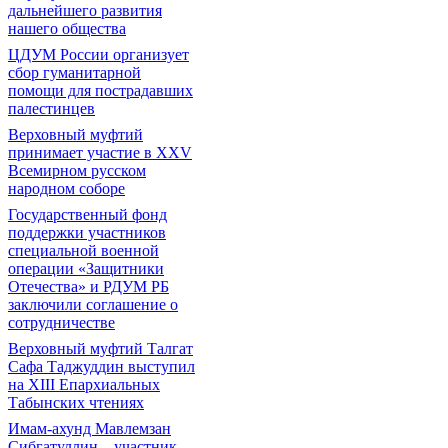
дальнейшего развития
нашего общества
ЦДУМ России организует
сбор гуманитарной
помощи для пострадавших
палестинцев
Верховный муфтий
принимает участие в XXV
Всемирном русском
народном соборе
Государственный фонд
поддержки участников
специальной военной
операции «Защитники
Отечества» и РДУМ РБ
заключили соглашение о
сотрудничестве
Верховный муфтий Талгат
Сафа Таджуддин выступил
на ХIII Епархиальных
Табынских чтениях
Имам-ахунд Мавлемзан
Сибгатуллин – участник