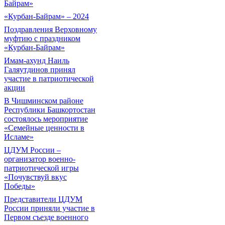
Байрам»
«Курбан-Байрам» – 2024
Поздравления Верховному
муфтию с праздником
«Курбан-Байрам»
Имам-ахунд Наиль
Галяутдинов принял
участие в патриотической
акции
В Чишминском районе
Республики Башкортостан
состоялось мероприятие
«Семейные ценности в
Исламе»
ЦДУМ России –
организатор военно-
патриотической игры
«Почувствуй вкус
Победы»
Представители ЦДУМ
России приняли участие в
Первом съезде военного