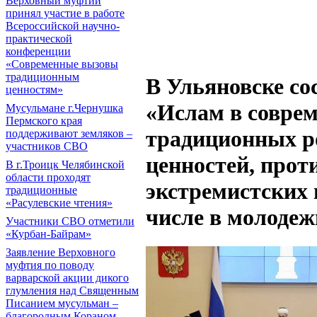
Верховный муфтий
принял участие в работе
Всероссийской научно-
практической
конференции
«Современные вызовы
традиционным
В Ульяновске со
ценностям»
«Ислам в соврем
Мусульмане г.Чернушка
Пермского края
традиционных р
поддерживают земляков –
участников СВО
ценностей, прот
В г.Троицк Челябинской
области проходят
экстремистских 
традиционные
«Расулевские чтения»
числе в молодеж
Участники СВО отметили
«Курбан-Байрам»
Заявление Верховного
муфтия по поводу
варварской акции дикого
глумления над Священным
Писанием мусульман –
благородным Кораном