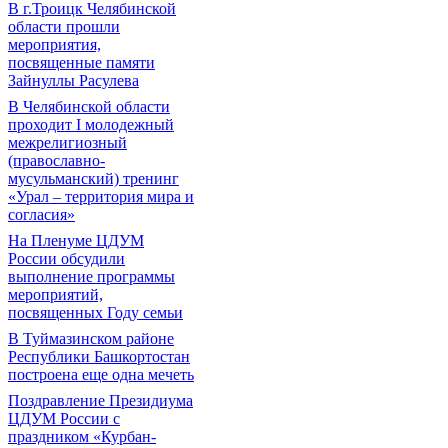
В г.Троицк Челябинской
области прошли
мероприятия,
посвященные памяти
Зайнуллы Расулева
В Челябинской области
проходит I молодежный
межрелигиозный
(православно-
мусульманский) тренинг
«Урал – территория мира и
согласия»
На Пленуме ЦДУМ
России обсудили
выполнение программы
мероприятий,
посвященных Году семьи
В Туймазинском районе
Республики Башкортостан
построена еще одна мечеть
Поздравление Президиума
ЦДУМ России с
праздником «Курбан-