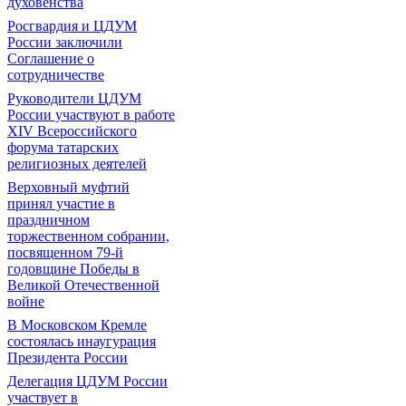
духовенства
Росгвардия и ЦДУМ
России заключили
Соглашение о
сотрудничестве
Руководители ЦДУМ
России участвуют в работе
XIV Всероссийского
форума татарских
религиозных деятелей
Верховный муфтий
принял участие в
праздничном
торжественном собрании,
посвященном 79-й
годовщине Победы в
Великой Отечественной
войне
В Московском Кремле
состоялась инаугурация
Президента России
Делегация ЦДУМ России
участвует в