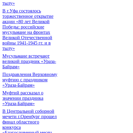
тылу»
В г.Уфа состоялось
торжественное открытие
акции «80 лет Великой
Победы: российские
мусульмане на фронтах
Великой Отечественной
войны 1941-1945 гг. и в
тылу»
Мусульмане встречают
великий праздник «Ураза-
Байрам»
Поздравления Верховному
муфтию с праздником
«Ураза-Байрам»
Муфтий рассказал о
значении праздника
«Ураза-Байрам»
В Центральной соборной
мечети г.Оренбург прошел
финал областного
конкурса
«Благословенный месяц