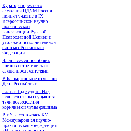
Куратор тюремного
служения ЦДУМ России
принял участие в IX
Всероссийской научно-
практической
конференции Русской
Православной Церкви и
уголовно-исполнительной
системы Российской
Федерации
Члены семей погибших
воинов встретились со
священнослужителями
В Башкортостане отмечают
День Республики
Талгат Таджуддин: Над
человечеством сгущаются
тучи возрождения
коричневой чумы фашизма
В г.Уфа состоялась XV
Международная научно-
практическая конференция
«Идеалы и ценности