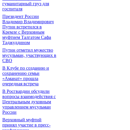
гуманитарный груз для
госпиталя
Президент России
Владимир Владимирович
Путин встретился в
Кремле с Верховным
муфтием Талгатом Сафа
Таджуддином
Путин отметил мужество
мусульман, участвующих в
СВО
В Клубе по созданию и
сохранению семьи
«Аманат» прошла
очередная встреча
В Росгвардии обсудили
вопросы взаимодействия с
Центральным духовным
управлением мусульман
России
Верховный муфтий
принял участие в пресс-