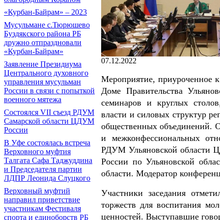
«Курбан-Байрам» – 2023
Мусульмане с.Тюрюшево
Буздякского района РБ
дружно отпраздновали
«Курбан-Байрам»
07.12.2022
Заявление Президиума
Центрального духовного
Мероприятие, приуроченное к
управления мусульман
Доме Правительства Ульянов
России в связи с попыткой
военного мятежа
семинаров и круглых столов
Состоялся VII съезд РДУМ
власти и силовых структур ре
Самарской области ЦДУМ
общественных объединений. О
России
и межконфессиональных отн
В Уфе состоялась встреча
РДУМ Ульяновской области Ц
Верховного муфтия
Талгата Сафа Таджуддина
России по Ульяновской облас
и Председателя партии
области. Модератор конферен
ЛДПР Леонида Слуцкого
Верховный муфтий
Участники заседания отмет
направил приветствие
торжеств для воспитания мо
участникам Фестиваля
ценностей. Выступавшие гово
спорта и единоборств РБ