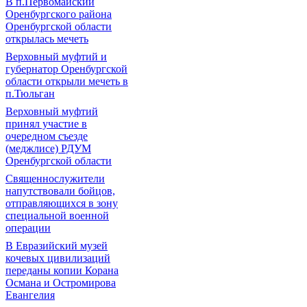
В п.Первомайский
Оренбургского района
Оренбургской области
открылась мечеть
Верховный муфтий и
губернатор Оренбургской
области открыли мечеть в
п.Тюльган
Верховный муфтий
принял участие в
очередном съезде
(меджлисе) РДУМ
Оренбургской области
Священнослужители
напутствовали бойцов,
отправляющихся в зону
специальной военной
операции
В Евразийский музей
кочевых цивилизаций
переданы копии Корана
Османа и Остромирова
Евангелия