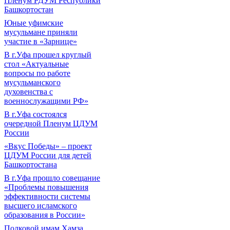
Пленум РДУМ Республики
Башкортостан
Юные уфимские
мусульмане приняли
участие в «Зарнице»
В г.Уфа прошел круглый
стол «Актуальные
вопросы по работе
мусульманского
духовенства с
военнослужащими РФ»
В г.Уфа состоялся
очередной Пленум ЦДУМ
России
«Вкус Победы» – проект
ЦДУМ России для детей
Башкортостана
В г.Уфа прошло совещание
«Проблемы повышения
эффективности системы
высшего исламского
образования в России»
Полковой имам Хамза