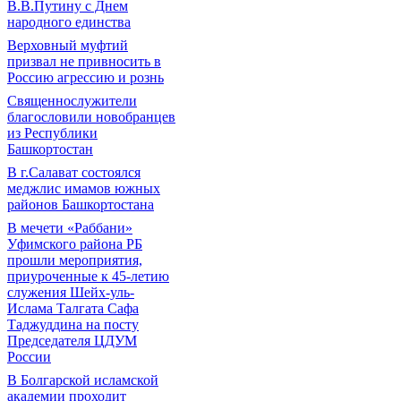
В.В.Путину с Днем
народного единства
Верховный муфтий
призвал не привносить в
Россию агрессию и рознь
Священнослужители
благословили новобранцев
из Республики
Башкортостан
В г.Салават состоялся
меджлис имамов южных
районов Башкортостана
В мечети «Раббани»
Уфимского района РБ
прошли мероприятия,
приуроченные к 45-летию
служения Шейх-уль-
Ислама Талгата Сафа
Таджуддина на посту
Председателя ЦДУМ
России
В Болгарской исламской
академии проходит