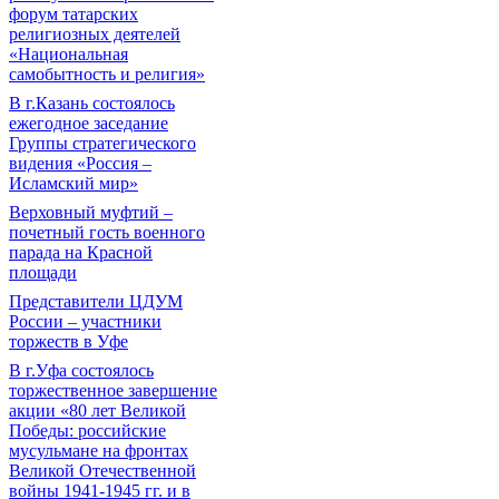
форум татарских
религиозных деятелей
«Национальная
самобытность и религия»
В г.Казань состоялось
ежегодное заседание
Группы стратегического
видения «Россия –
Исламский мир»
Верховный муфтий –
почетный гость военного
парада на Красной
площади
Представители ЦДУМ
России – участники
торжеств в Уфе
В г.Уфа состоялось
торжественное завершение
акции «80 лет Великой
Победы: российские
мусульмане на фронтах
Великой Отечественной
войны 1941-1945 гг. и в