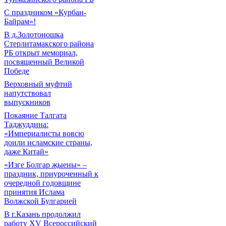
С праздником «Курбан-
Байрам»!
В д.Золотоношка
Стерлитамакского района
РБ открыт мемориал,
посвященный Великой
Победе
Верховный муфтий
напутствовал
выпускников
Покаяние Талгата
Таджуддина:
«Империалисты вовсю
доили исламские страны,
даже Китай»
«Изге Болгар җыены» –
праздник, приуроченный к
очередной годовщине
принятия Ислама
Волжской Булгарией
В г.Казань продолжил
работу XV Всероссийский