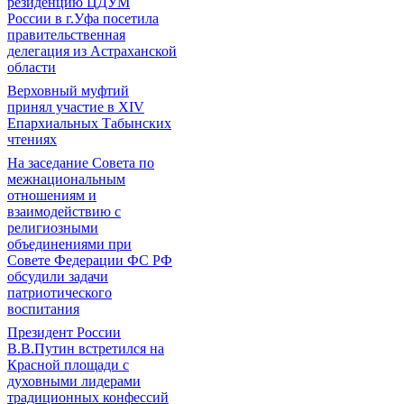
резиденцию ЦДУМ
России в г.Уфа посетила
правительственная
делегация из Астраханской
области
Верховный муфтий
принял участие в ХIV
Епархиальных Табынских
чтениях
На заседание Совета по
межнациональным
отношениям и
взаимодействию с
религиозными
объединениями при
Совете Федерации ФС РФ
обсудили задачи
патриотического
воспитания
Президент России
В.В.Путин встретился на
Красной площади с
духовными лидерами
традиционных конфессий