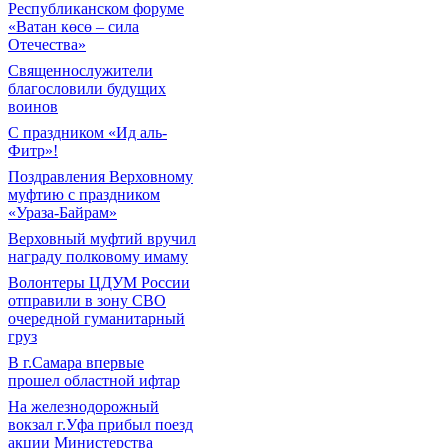
Республиканском форуме
«Ватан көсө – сила
Отечества»
Священнослужители
благословили будущих
воинов
С праздником «Ид аль-
Фитр»!
Поздравления Верховному
муфтию с праздником
«Ураза-Байрам»
Верховный муфтий вручил
награду полковому имаму
Волонтеры ЦДУМ России
отправили в зону СВО
очередной гуманитарный
груз
В г.Самара впервые
прошел областной ифтар
На железнодорожный
вокзал г.Уфа прибыл поезд
акции Министерства