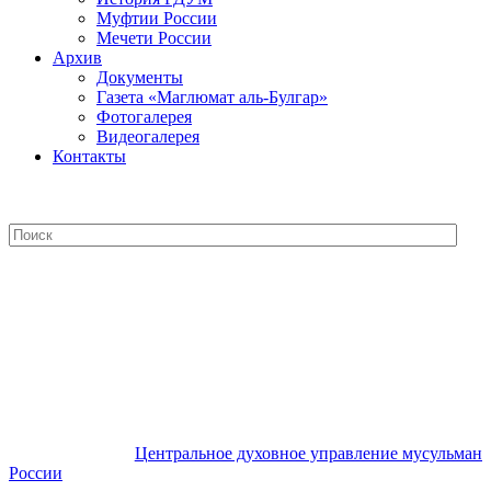
Муфтии России
Мечети России
Архив
Документы
Газета «Маглюмат аль-Булгар»
Фотогалерея
Видеогалерея
Контакты
Центральное духовное управление
мусульман России
Центральное духовное управление мусульман
России