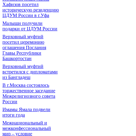
Хафизов посетил
историческую резиденцию
ЦДУМ России в г.Уфа
Малыши получили
подарки от ЦДУМ России
Верховный муфтий
посетил церемонию
оглашения Послания
Главы Республики
Башкортостан
Верховный муфтий
встретился с дипломатами
из Бангладеш
В г.Москва состоялось
торжественное заседание
Межрелигиозного совета
России
Имамы Ямала подвели
итоги года
Межнациональный и
межконфессиональный
мир – условие