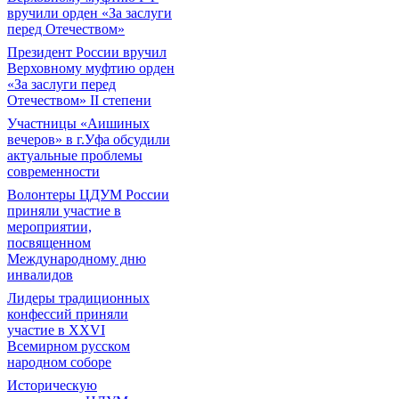
вручили орден «За заслуги
перед Отечеством»
Президент России вручил
Верховному муфтию орден
«За заслуги перед
Отечеством» II степени
Участницы «Аишиных
вечеров» в г.Уфа обсудили
актуальные проблемы
современности
Волонтеры ЦДУМ России
приняли участие в
мероприятии,
посвященном
Международному дню
инвалидов
Лидеры традиционных
конфессий приняли
участие в XXVI
Всемирном русском
народном соборе
Историческую