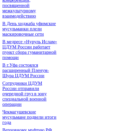
конференции,
посвященной
межкультурному
взаимодействию
В День хиджаба уфимские
мусульманки плели
маскировочные сети
В медресе «Нуруль Ислам»
ЦДУМ России работает
пункт сбора гуманитарной
помощи
В г.Уфа состоялся
расширенный Пленум-
Шура ЦДУМ России
Сотрудники ЦДУМ
России отправили
очередной груз в зону
специальной военной
операции
Чекмагушевские
мусульмане подвели итоги
года
Верховному муфтию РФ