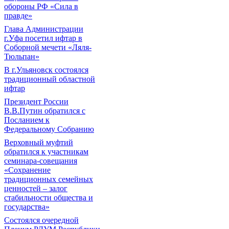
обороны РФ «Сила в
правде»
Глава Администрации
г.Уфа посетил ифтар в
Соборной мечети «Ляля-
Тюльпан»
В г.Ульяновск состоялся
традиционный областной
ифтар
Президент России
В.В.Путин обратился с
Посланием к
Федеральному Собранию
Верховный муфтий
обратился к участникам
семинара-совещания
«Сохранение
традиционных семейных
ценностей – залог
стабильности общества и
государства»
Состоялся очередной