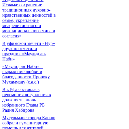
Ислама: сохранение
традиционных духовно-
нравственных ценностей в
семье, укрепление
межрелигиозного и
межнационального мира и
согласия»
В уфимской мечети «Нур»
дружно отметили
праздник «Маулид ан-
Наби»
«Маулид ан-Наби» –
выражение любви и
благодарности Пророку
Мухаммаду (с.а.с.)
В г.Уфа состоялась
церемония вступления в
должность вновь
избранного Главы РБ
Радия Хабирова
Мусульмане города Канаш
собрали гуманитарную
помощь для жителей