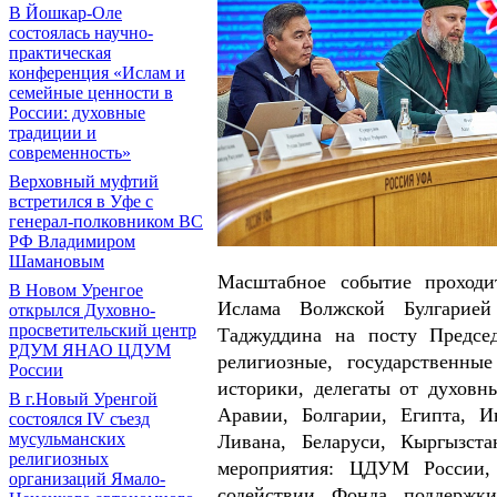
В Йошкар-Оле
состоялась научно-
практическая
конференция «Ислам и
семейные ценности в
России: духовные
традиции и
современность»
Верховный муфтий
встретился в Уфе с
генерал-полковником ВС
РФ Владимиром
Шамановым
Масштабное событие проходи
В Новом Уренгое
Ислама Волжской Булгарией
открылся Духовно-
просветительский центр
Таджуддина на посту Предсе
РДУМ ЯНАО ЦДУМ
религиозные, государственны
России
историки, делегаты от духовн
В г.Новый Уренгой
Аравии, Болгарии, Египта, 
состоялся IV съезд
мусульманских
Ливана, Беларуси, Кыргызста
религиозных
мероприятия: ЦДУМ России,
организаций Ямало-
содействии Фонда поддержки