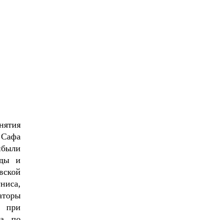
нятия
 Сафа
ибыли
еды и
вской
ниса,
аторы
, при
та по