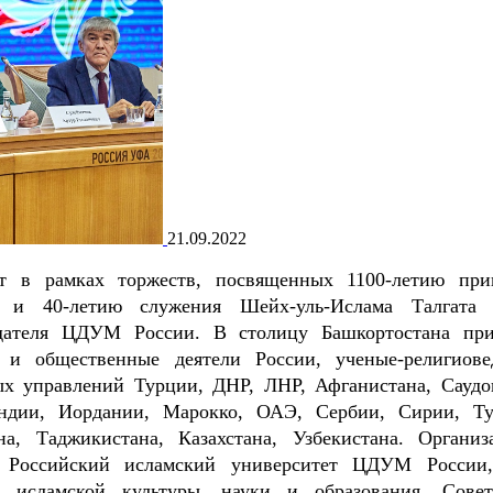
21.09.2022
т в рамках торжеств, посвященных 1100-летию при
 и 40-летию служения Шейх-уль-Ислама Талгата
дателя ЦДУМ России. В столицу Башкортостана пр
е и общественные деятели России, ученые-религиов
ых управлений Турции, ДНР, ЛНР, Афганистана, Саудо
Индии, Иордании, Марокко, ОАЭ, Сербии, Сирии, Ту
на, Таджикистана, Казахстана, Узбекистана. Организ
 Российский исламский университет ЦДУМ России
 исламской культуры, науки и образования, Сове