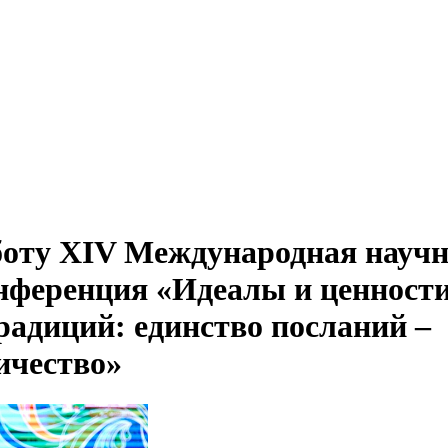
боту XIV Международная научн
нференция «Идеалы и ценност
радиций: единство посланий –
ичество»