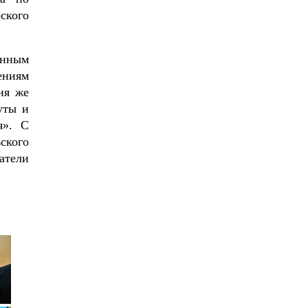
кого
енным
ениям
ня же
уты и
я». С
ского
атели