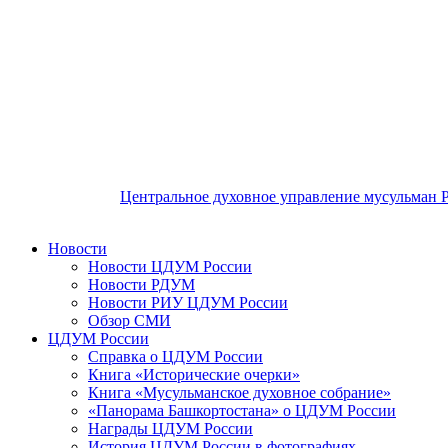
Центральное духовное управление мусульман 
Новости
Новости ЦДУМ России
Новости РДУМ
Новости РИУ ЦДУМ России
Обзор СМИ
ЦДУМ России
Справка о ЦДУМ России
Книга «Исторические очерки»
Книга «Мусульманское духовное собрание»
«Панорама Башкортостана» о ЦДУМ России
Награды ЦДУМ России
История ЦДУМ России в фотографиях