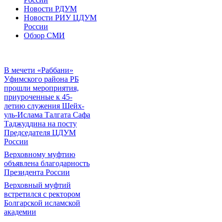
Новости РДУМ
Новости РИУ ЦДУМ
России
Обзор СМИ
В мечети «Раббани»
Уфимского района РБ
прошли мероприятия,
приуроченные к 45-
летию служения Шейх-
уль-Ислама Талгата Сафа
Таджуддина на посту
Председателя ЦДУМ
России
Верховному муфтию
объявлена благодарность
Президента России
Верховный муфтий
встретился с ректором
Болгарской исламской
академии