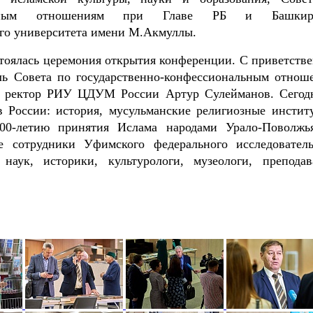
ональным отношениям при Главе РБ и Башкирс
ого университета имени М.Акмуллы.
стоялась церемония открытия конференции. С приветств
ль Совета по государственно-конфессиональным отнош
и ректор РИУ ЦДУМ России Артур Сулейманов. Сегод
в России: история, мусульманские религиозные инстит
00-летию принятия Ислама народами Урало-Поволжь
 сотрудники Уфимского федерального исследователь
наук, историки, культурологи, музеологи, преподав