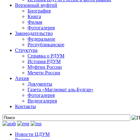
Верховный муфтий
Биография
Книга
Фильм
Фотогалерея
Законодательство
Федеральное
Республиканское
Структура
Справка о РДУМ
История РДУМ
Муфтии России
Мечети России
Архив
Документы
Газета «Маглюмат аль-Булгар»
Фотогалерея
Видеогалерея
Контакты
Новости ЦДУМ
России