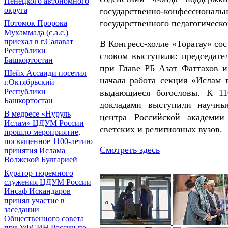
Ненецкого автономного
округа
государственно-конфесси
государственного педагогическ
Потомок Пророка
Мухаммада (с.а.с.)
приехал в г.Салават
В Конгресс-холле «Торатау» со
Республики
словом выступили: председате
Башкортостан
при Главе РБ Азат Фаттахов 
Шейх Ассаиди посетил
начала работа секция «Ислам 
г.Октябрьский
Республики
выдающиеся богословы. К 11
Башкортостан
докладами выступили научные
В медресе «Нуруль
центра Российской академии 
Ислам» ЦДУМ России
светских и религиозных вузов.
прошло мероприятие,
посвященное 1100-летию
Смотреть здесь
принятия Ислама
Волжской Булгарией
Куратор тюремного
служения ЦДУМ России
Инсаф Искандаров
принял участие в
заседании
Общественного совета
при УФСИН России по