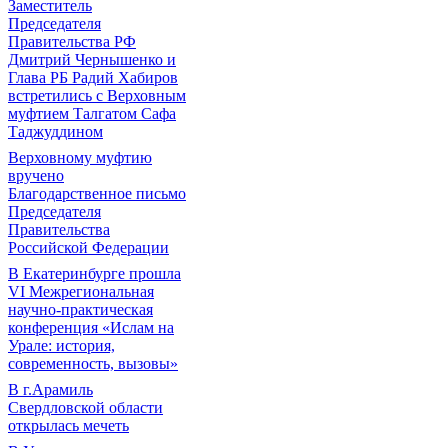
Заместитель
Председателя
Правительства РФ
Дмитрий Чернышенко и
Глава РБ Радий Хабиров
встретились с Верховным
муфтием Талгатом Сафа
Таджуддином
Верховному муфтию
вручено
Благодарственное письмо
Председателя
Правительства
Российской Федерации
В Екатеринбурге прошла
VI Межрегиональная
научно-практическая
конференция «Ислам на
Урале: история,
современность, вызовы»
В г.Арамиль
Свердловской области
открылась мечеть