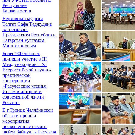
Республике
Башкортостан
Верховный муфтий
Талгат Сафа Таджуддин
встретился с
Президентом Республики
Татарстан Рустамом
Миннихановым
Более 900 человек
приняли участие в III
Международной – XI
Всероссийской научно-
практической
конференции
«Расулевские чтения:
Ислам в истории и
современной жизни
России»
В г.Троицк Челябинской
области прошли
мероприятия,
посвященные памяти
шейха Зайнуллы Расулева