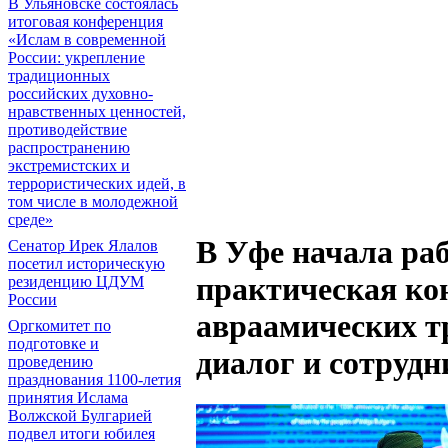
В Ульяновске состоялась
итоговая конференция
«Ислам в современной
России: укрепление
традиционных
российских духовно-
нравственных ценностей,
противодействие
распространению
экстремистских и
террористических идей, в
том числе в молодежной
среде»
В Уфе начала ра
Сенатор Ирек Ялалов
посетил историческую
практическая ко
резиденцию ЦДУМ
России
авраамических т
Оргкомитет по
подготовке и
диалог и сотрудн
проведению
празднования 1100-летия
принятия Ислама
Волжской Булгарией
подвел итоги юбилея