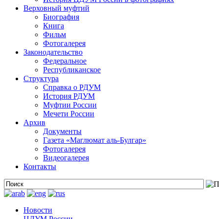
Верховный муфтий
Биография
Книга
Фильм
Фотогалерея
Законодательство
Федеральное
Республиканское
Структура
Справка о РДУМ
История РДУМ
Муфтии России
Мечети России
Архив
Документы
Газета «Маглюмат аль-Булгар»
Фотогалерея
Видеогалерея
Контакты
Новости
ЦДУМ России