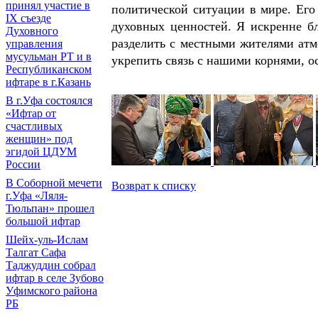
принял участие в
политической ситуации в мире. Его
IХ съезде
духовных ценностей. Я искренне бл
Духовного
разделить с местными жителями атм
управления
мусульман РТ и в
укрепить связь с нашими корнями, 
Республиканском
ифтаре в г.Казань
В г.Уфа состоялся
«Ифтар от
счастливых
женщин» под
эгидой ЦДУМ
России
В Соборной мечети
Возврат к списку
г.Уфа «Ляля-
Тюльпан» прошел
большой ифтар
Шейх-уль-Ислам
Талгат Сафа
Таджуддин собрал
ифтар в селе Зубово
Уфимского района
РБ