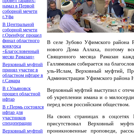
провел таравих-
намаз в Первой
соборной мечети
г.Уфа
В Центральной
соборной мечети
г.Оренбург прошел
финал областного
В селе Зубово Уфимского района Р
конкурса
нового Дома Аллаха, поэтому вс
«Благословенный
Священного месяца Рамазан каж
месяц Рамазан»
Галлямовым собирается на благосло
Верховный муфтий
принял участие в
уль-Ислам, Верховный муфтий, П
областном ифтаре в
Администрации Уфимского района Н
г.Самара
В г.Ульяновск
Верховный муфтий выступил с отече
прошел областной
об укреплении имана и о милосерди
ифтар
перед всем российским обществом.
В г.Пермь состоялся
ифтар для
На своих страницах в соцсетях 
участников
присутствовал Верховный муф
спецоперации
проникновенные проповеди, расс
Верховный муфтий