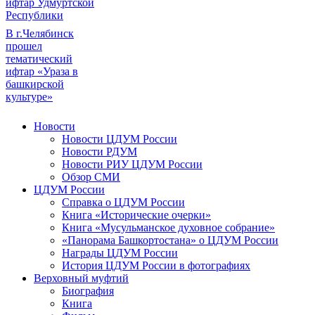
ифтар Удмуртской
Республики
В г.Челябинск
прошел
тематический
ифтар «Ураза в
башкирской
культуре»
Новости
Новости ЦДУМ России
Новости РДУМ
Новости РИУ ЦДУМ России
Обзор СМИ
ЦДУМ России
Справка о ЦДУМ России
Книга «Исторические очерки»
Книга «Мусульманское духовное собрание»
«Панорама Башкортостана» о ЦДУМ России
Награды ЦДУМ России
История ЦДУМ России в фотографиях
Верховный муфтий
Биография
Книга