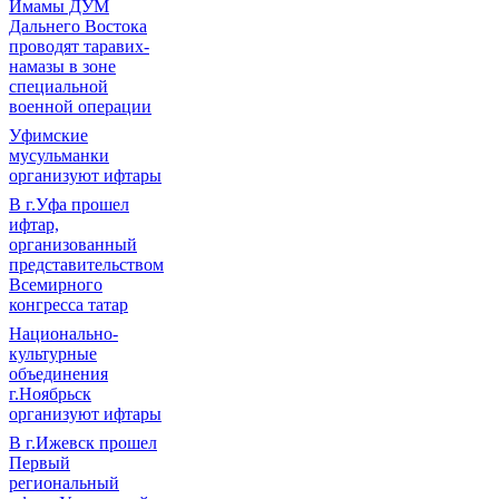
Имамы ДУМ
Дальнего Востока
проводят таравих-
намазы в зоне
специальной
военной операции
Уфимские
мусульманки
организуют ифтары
В г.Уфа прошел
ифтар,
организованный
представительством
Всемирного
конгресса татар
Национально-
культурные
объединения
г.Ноябрьск
организуют ифтары
В г.Ижевск прошел
Первый
региональный