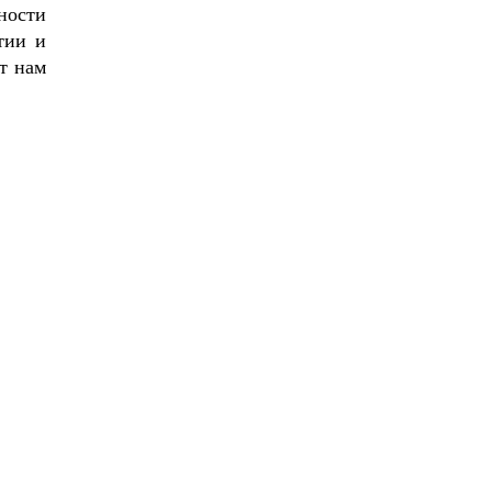
ности
тии и
т нам