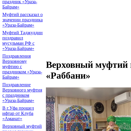
праздник «Ураза-
Байрам»
Муфтий рассказал о
значении праздника
«Ураза-Байрам»
Муфтий Таджуддин
поздравил
мусульман РФ с
«Ураза-Байрам»
Поздравления
Верховному
Верховный муфтий 
муфтию с
праздником «Ураза-
«Раббани»
Байрам»
Поздравление
Верховного муфтия
с праздником
«Ураза-Байрам»
В г.Уфа прошел
ифтар от Клуба
«Аманат»
Верховный муфтий