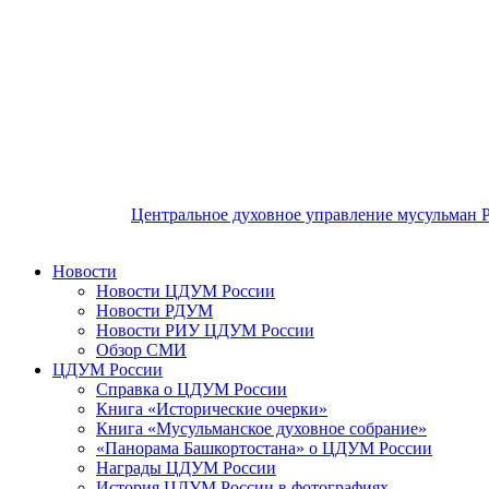
Центральное духовное управление мусульман 
Новости
Новости ЦДУМ России
Новости РДУМ
Новости РИУ ЦДУМ России
Обзор СМИ
ЦДУМ России
Справка о ЦДУМ России
Книга «Исторические очерки»
Книга «Мусульманское духовное собрание»
«Панорама Башкортостана» о ЦДУМ России
Награды ЦДУМ России
История ЦДУМ России в фотографиях