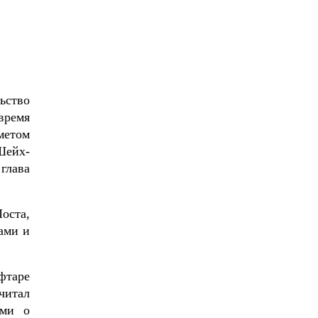
ьство
время
метом
Шейх-
глава
оста,
ами и
фтаре
итал
ями о