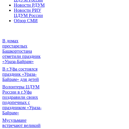
Новости РДУМ
Новости РИУ
ЦДУМ России
Обзор СМИ
В домах
престарелых
Башкортостана
отметили праздник
«Ураза-Байрам»
В г.Уфа состоялся
праздник «Ураза-
Байрам» для детей
Волонтеры ЦДУМ
России в г.Уфа
поздравили своих
подопечных с
праздником «Ураза-
Байрам»
Мусульмане
встречают великий