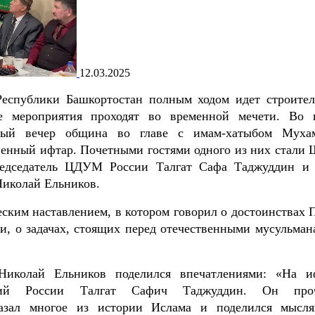
12.03.2025
еспублики Башкортостан полным ходом идет строител
е мероприятия проходят во временной мечети. Во 
дый вечер община во главе с имам-хатыбом Муха
венный ифтар. Почетными гостями одного из них стали 
редседатель ЦДУМ России Талгат Сафа Таджуддин и 
иколай Ельников.
ским наставлением, в котором говорил о достоинствах П
и, о задачах, стоящих перед отечественными мусульман
Николай Ельников поделился впечатлениями: «На и
тий России Талгат Сафич Таджуддин. Он проч
казал многое из истории Ислама и поделился мысл