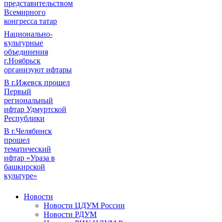
представительством
Всемирного
конгресса татар
Национально-
культурные
объединения
г.Ноябрьск
организуют ифтары
В г.Ижевск прошел
Первый
региональный
ифтар Удмуртской
Республики
В г.Челябинск
прошел
тематический
ифтар «Ураза в
башкирской
культуре»
Новости
Новости ЦДУМ России
Новости РДУМ