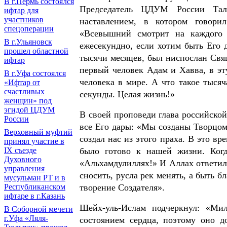
В г.Пермь состоялся
Председатель ЦДУМ России Тал
ифтар для
участников
наставлением, в котором говори
спецоперации
«Всевышний смотрит на каждого
В г.Ульяновск
ежесекундно, если хотим быть Его
прошел областной
тысячи месяцев, был ниспослан Свя
ифтар
первый человек Адам и Хавва, в эт
В г.Уфа состоялся
человека в мире. А что такое тысяча
«Ифтар от
счастливых
секунды. Целая жизнь!»
женщин» под
эгидой ЦДУМ
В своей проповеди глава российско
России
все Его дары: «Мы созданы Творцом 
Верховный муфтий
создал нас из этого праха. В это вр
принял участие в
было готово к нашей жизни. Ког
IХ съезде
Духовного
«Альхамдулиллях!» И Аллах ответил 
управления
сносить, русла рек менять, а быть б
мусульман РТ и в
творение Создателя».
Республиканском
ифтаре в г.Казань
Шейх-уль-Ислам подчеркнул: «Ми
В Соборной мечети
г.Уфа «Ляля-
состоянием сердца, поэтому оно 