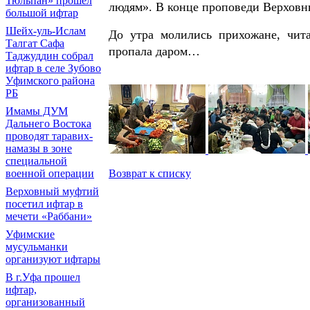
Тюльпан» прошел
людям». В конце проповеди Верховн
большой ифтар
Шейх-уль-Ислам
До утра молились прихожане, чит
Талгат Сафа
пропала даром…
Таджуддин собрал
ифтар в селе Зубово
Уфимского района
РБ
Имамы ДУМ
Дальнего Востока
проводят таравих-
намазы в зоне
специальной
Возврат к списку
военной операции
Верховный муфтий
посетил ифтар в
мечети «Раббани»
Уфимские
мусульманки
организуют ифтары
В г.Уфа прошел
ифтар,
организованный