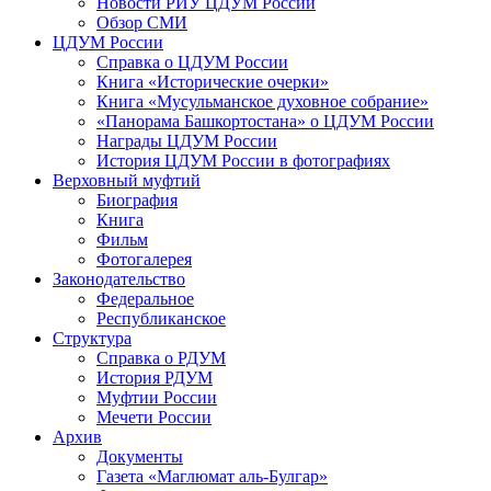
Новости РИУ ЦДУМ России
Обзор СМИ
ЦДУМ России
Справка о ЦДУМ России
Книга «Исторические очерки»
Книга «Мусульманское духовное собрание»
«Панорама Башкортостана» о ЦДУМ России
Награды ЦДУМ России
История ЦДУМ России в фотографиях
Верховный муфтий
Биография
Книга
Фильм
Фотогалерея
Законодательство
Федеральное
Республиканское
Структура
Справка о РДУМ
История РДУМ
Муфтии России
Мечети России
Архив
Документы
Газета «Маглюмат аль-Булгар»