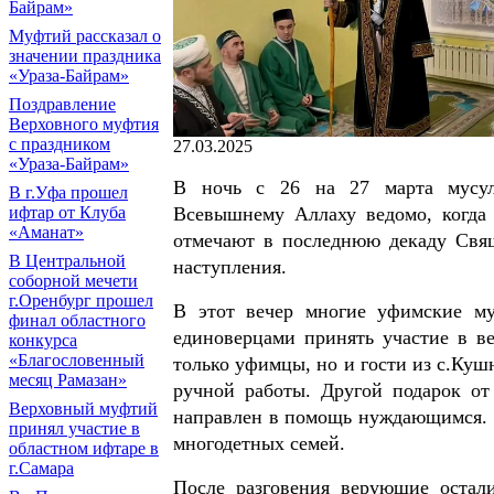
Байрам»
Муфтий рассказал о
значении праздника
«Ураза-Байрам»
Поздравление
Верховного муфтия
с праздником
27.03.2025
«Ураза-Байрам»
В ночь с 26 на 27 марта мусуль
В г.Уфа прошел
Всевышнему Аллаху ведомо, когда
ифтар от Клуба
«Аманат»
отмечают в последнюю декаду Свящ
В Центральной
наступления.
соборной мечети
г.Оренбург прошел
В этот вечер многие уфимские му
финал областного
единоверцами принять участие в в
конкурса
«Благословенный
только уфимцы, но и гости из с.Куш
месяц Рамазан»
ручной работы. Другой подарок от
Верховный муфтий
направлен в помощь нуждающимся. 
принял участие в
многодетных семей.
областном ифтаре в
г.Самара
После разговения верующие остали