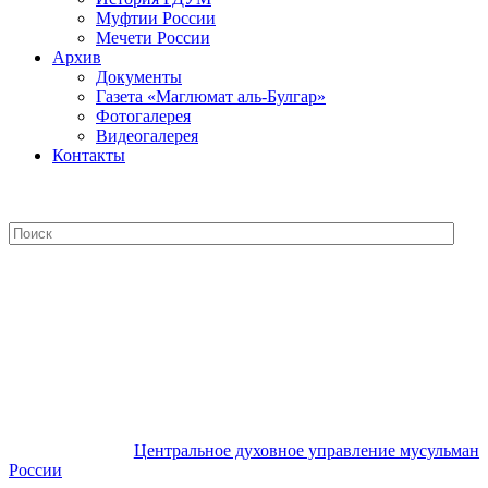
Муфтии России
Мечети России
Архив
Документы
Газета «Маглюмат аль-Булгар»
Фотогалерея
Видеогалерея
Контакты
Центральное духовное управление
мусульман России
Центральное духовное управление мусульман
России