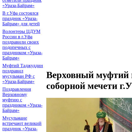
отметили праздник
«Ураза-Байрам»
В г.Уфа состоялся
праздник «Ураза-
Байрам» для детей
Волонтеры ЦДУМ
России в г.Уфа
поздравили своих
подопечных с
праздником «Ураза-
Байрам»
Муфтий Таджуддин
поздравил
Верховный муфтий 
мусульман РФ с
«Ураза-Байрам»
соборной мечети г.
Поздравления
Верховному
муфтию с
праздником «Ураза-
Байрам»
Мусульмане
встречают великий
праздник «Ураза-