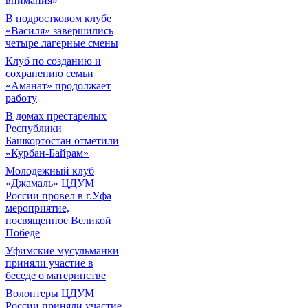
внимания»
В подростковом клубе
«Василя» завершились
четыре лагерные смены
Клуб по созданию и
сохранению семьи
«Аманат» продолжает
работу
В домах престарелых
Республики
Башкортостан отметили
«Курбан-Байрам»
Молодежный клуб
«Джамаль» ЦДУМ
России провел в г.Уфа
мероприятие,
посвященное Великой
Победе
Уфимские мусульманки
приняли участие в
беседе о материнстве
Волонтеры ЦДУМ
России приняли участие