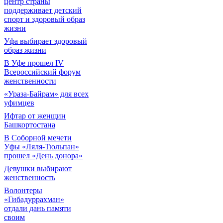
центр страны
поддерживает детский
спорт и здоровый образ
жизни
Уфа выбирает здоровый
образ жизни
В Уфе прошел IV
Всероссийский форум
женственности
«Ураза-Байрам» для всех
уфимцев
Ифтар от женщин
Башкортостана
В Соборной мечети
Уфы «Ляля-Тюльпан»
прошел «День донора»
Девушки выбирают
женственность
Волонтеры
«Гибадуррахман»
отдали дань памяти
своим