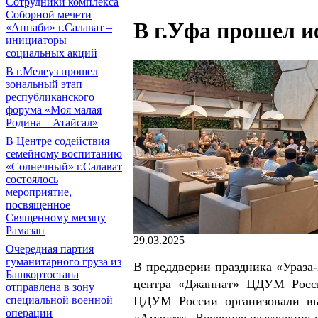
Сотрудники комплекса
Соборной мечети
В г.Уфа прошел и
«Аннаби» г.Салават –
инициаторы
социальных акций
В г.Мелеуз прошел
зональный этап
республиканского
форума «Моя малая
Родина – Атайсал»
В Центре содействия
семейному воспитанию
«Солнечный» г.Салават
состоялось
мероприятие,
посвященное
Священному месяцу
Рамазан
29.03.2025
Очередная партия
гуманитарного груза из
В преддверии праздника «Ураза-
Башкортостана
центра «Джаннат» ЦДУМ Росси
отправлена в зону
ЦДУМ России организовали вы
специальной военной
операции
«Аманат». Вечернее разговение 