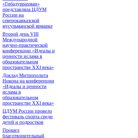
«Гибадуррахман»
представляла ЦДУМ
России на
северокавказской
мусульманской ярмарке
Второй день VIII
Международной
научно-практической
конференции «Идеалы и
ценности ислама в
образовательном
пространстве XXI века»
Доклад Митрополита
Никона на конференции
«Идеалы и ценности
ислама в
образовательном
пространстве XXI века»
ЦДУМ России провело
фестиваль спорта среди
детей и подростков
Прошел
благотворительный