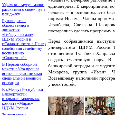
Уфимские мусульманки
единоверцев. В мероприятии, ко
рассказали о своем пути
человек – в основном, это бы
к хиджабу
нормам Ислама. Члены оргкомит
Руководитель
Исянбаева, Светлана Шакиров
общественного
движения
постарались сделать программу 
«Гибадуррахман»
ЦДУМ России в
Перед собравшимися выступил
г.Салават посетил Центр
университета ЦДУМ России Р
содействия семейному
отношениям Гульбика Хайрльва
воспитанию
«Солнечный»
создать счастливую пару. В 
В Первой соборной
башкирской эстрады и самодеяте
мечети г.Уфа прошла
Макарова, группа «Иман». Ч
встреча с участниками
Всевышнему наполнили простран
специальной военной
операции
у всех гостей.
В г.Мелеуз Республики
Башкортостан
открылась молельная
комната «Мирас»
ЦДУМ России
Зимняя смена