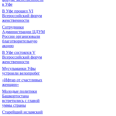
в Уфе
В Уфе прошел VI
Всероссийский форум
женственности
Сотрудники
Администрации ЦДУМ
России организовали
благотворительную
акцию
В Уфе состоялся V
Всероссийский форум
женственности
Мусульманки Уфы
устроили велопробег
«Ифтар от счастливых
женщин»
Молодые политики
Башкортостана
встретились с главой
уммы страны
Старейший исламский