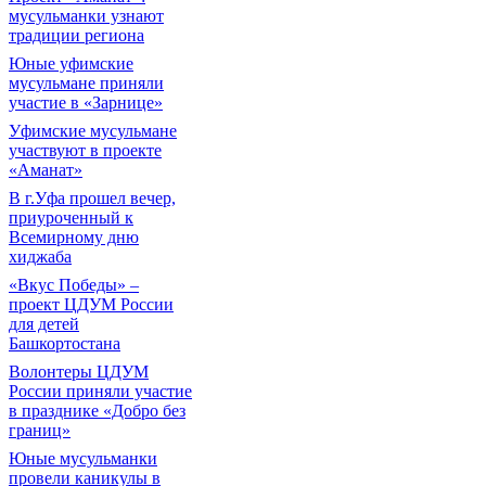
мусульманки узнают
традиции региона
Юные уфимские
мусульмане приняли
участие в «Зарнице»
Уфимские мусульмане
участвуют в проекте
«Аманат»
В г.Уфа прошел вечер,
приуроченный к
Всемирному дню
хиджаба
«Вкус Победы» –
проект ЦДУМ России
для детей
Башкортостана
Волонтеры ЦДУМ
России приняли участие
в празднике «Добро без
границ»
Юные мусульманки
провели каникулы в