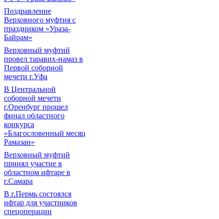
Поздравление
Верховного муфтия с
праздником «Ураза-
Байрам»
Верховный муфтий
провел таравих-намаз в
Первой соборной
мечети г.Уфа
В Центральной
соборной мечети
г.Оренбург прошел
финал областного
конкурса
«Благословенный месяц
Рамазан»
Верховный муфтий
принял участие в
областном ифтаре в
г.Самара
В г.Пермь состоялся
ифтар для участников
спецоперации