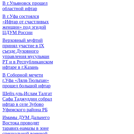
В г.Ульяновск прошел
областной ифтар
В г.Уфа состоялся
«Ифтар от счастливых
женщин» под эгидой
ЦДУМ России
Верховный муфтий
принял участие в IХ
съезде Духовного
управления мусульман
РТ и в Республиканском
ифтаре в г.Казань
В Соборной мечети
г.Уфа «Ляля-Тюльпан»
прошел большой ифтар
Шейх-уль-Ислам Талгат
Сафа Таджуддин собрал
ифтар в селе Зубово
Уфимского района РБ
Имамы ДУМ Дальнего
Востока проводят
таравих-намазы в зоне
специальной военной