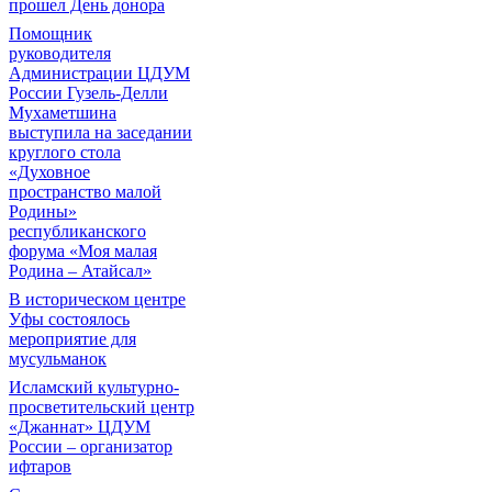
прошел День донора
Помощник
руководителя
Администрации ЦДУМ
России Гузель-Делли
Мухаметшина
выступила на заседании
круглого стола
«Духовное
пространство малой
Родины»
республиканского
форума «Моя малая
Родина – Атайсал»
В историческом центре
Уфы состоялось
мероприятие для
мусульманок
Исламский культурно-
просветительский центр
«Джаннат» ЦДУМ
России – организатор
ифтаров