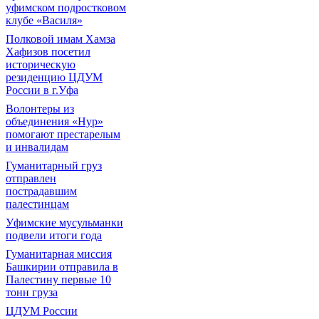
уфимском подростковом
клубе «Василя»
Полковой имам Хамза
Хафизов посетил
историческую
резиденцию ЦДУМ
России в г.Уфа
Волонтеры из
объединения «Нур»
помогают престарелым
и инвалидам
Гуманитарный груз
отправлен
пострадавшим
палестинцам
Уфимские мусульманки
подвели итоги года
Гуманитарная миссия
Башкирии отправила в
Палестину первые 10
тонн груза
ЦДУМ России