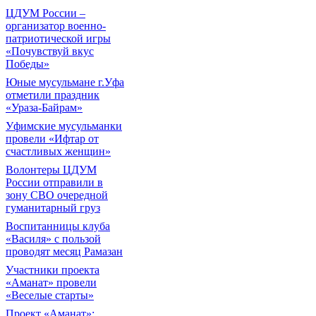
ЦДУМ России –
организатор военно-
патриотической игры
«Почувствуй вкус
Победы»
Юные мусульмане г.Уфа
отметили праздник
«Ураза-Байрам»
Уфимские мусульманки
провели «Ифтар от
счастливых женщин»
Волонтеры ЦДУМ
России отправили в
зону СВО очередной
гуманитарный груз
Воспитанницы клуба
«Василя» с пользой
проводят месяц Рамазан
Участники проекта
«Аманат» провели
«Веселые старты»
Проект «Аманат»: