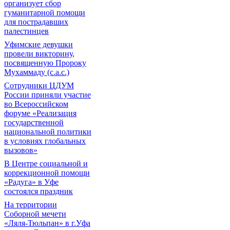
организует сбор
гуманитарной помощи
для пострадавших
палестинцев
Уфимские девушки
провели викторину,
посвященную Пророку
Мухаммаду (с.а.с.)
Сотрудники ЦДУМ
России приняли участие
во Всероссийском
форуме «Реализация
государственной
национальной политики
в условиях глобальных
вызовов»
В Центре социальной и
коррекционной помощи
«Радуга» в Уфе
состоялся праздник
На территории
Соборной мечети
«Ляля-Тюльпан» в г.Уфа