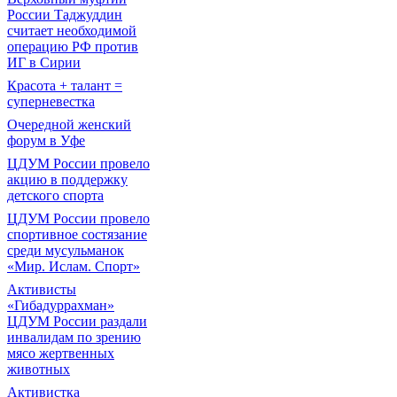
России Таджуддин
считает необходимой
операцию РФ против
ИГ в Сирии
Красота + талант =
суперневестка
Очередной женский
форум в Уфе
ЦДУМ России провело
акцию в поддержку
детского спорта
ЦДУМ России провело
спортивное состязание
среди мусульманок
«Мир. Ислам. Спорт»
Активисты
«Гибадуррахман»
ЦДУМ России раздали
инвалидам по зрению
мясо жертвенных
животных
Активистка