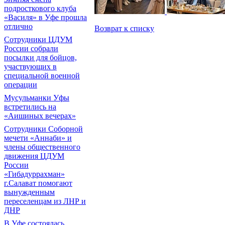
подросткового клуба
«Василя» в Уфе прошла
отлично
Возврат к списку
Сотрудники ЦДУМ
России собрали
посылки для бойцов,
участвующих в
специальной военной
операции
Мусульманки Уфы
встретились на
«Аишиных вечерах»
Сотрудники Соборной
мечети «Аннаби» и
члены общественного
движения ЦДУМ
России
«Гибадуррахман»
г.Салават помогают
вынужденным
переселенцам из ЛНР и
ДНР
В Уфе состоялась