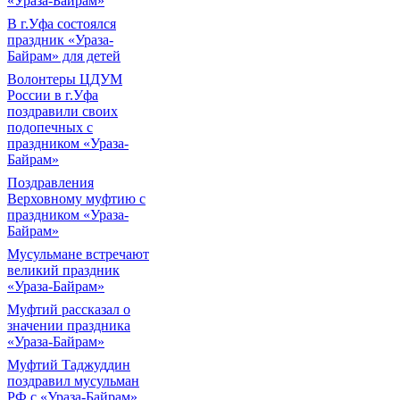
«Ураза-Байрам»
В г.Уфа состоялся
праздник «Ураза-
Байрам» для детей
Волонтеры ЦДУМ
России в г.Уфа
поздравили своих
подопечных с
праздником «Ураза-
Байрам»
Поздравления
Верховному муфтию с
праздником «Ураза-
Байрам»
Мусульмане встречают
великий праздник
«Ураза-Байрам»
Муфтий рассказал о
значении праздника
«Ураза-Байрам»
Муфтий Таджуддин
поздравил мусульман
РФ с «Ураза-Байрам»