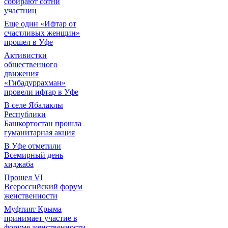
собирают сотни
участниц
Еще один «Ифтар от
счастливых женщин»
прошел в Уфе
Активистки
общественного
движения
«Гибадуррахман»
провели ифтар в Уфе
В селе Ябалаклы
Республики
Башкортостан прошла
гуманитарная акция
В Уфе отметили
Всемирный день
хиджаба
Прошел VI
Всероссийский форум
женственности
Муфтият Крыма
принимает участие в
форуме женственности