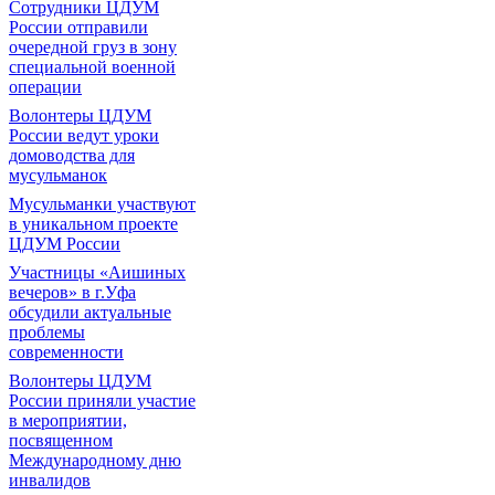
Сотрудники ЦДУМ
России отправили
очередной груз в зону
специальной военной
операции
Волонтеры ЦДУМ
России ведут уроки
домоводства для
мусульманок
Мусульманки участвуют
в уникальном проекте
ЦДУМ России
Участницы «Аишиных
вечеров» в г.Уфа
обсудили актуальные
проблемы
современности
Волонтеры ЦДУМ
России приняли участие
в мероприятии,
посвященном
Международному дню
инвалидов