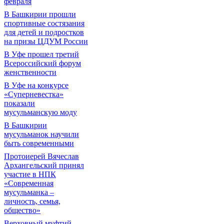
февраля
В Башкирии прошли
спортивные состязания
для детей и подростков
на призы ЦДУМ России
В Уфе прошел третий
Всероссийский форум
женственности
В Уфе на конкурсе
«Суперневестка»
показали
мусульманскую моду
В Башкирии
мусульманок научили
быть современными
Протоиерей Вячеслав
Архангельский принял
участие в НПК
«Современная
мусульманка –
личность, семья,
общество»
Верховный муфтий