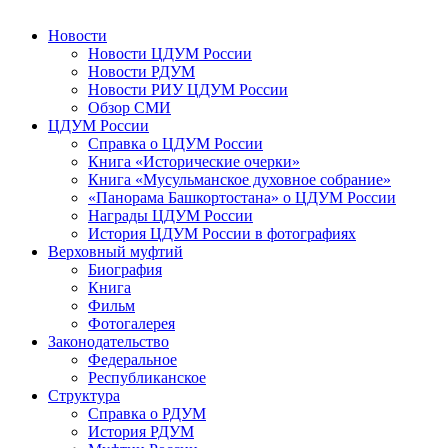
Новости
Новости ЦДУМ России
Новости РДУМ
Новости РИУ ЦДУМ России
Обзор СМИ
ЦДУМ России
Справка о ЦДУМ России
Книга «Исторические очерки»
Книга «Мусульманское духовное собрание»
«Панорама Башкортостана» о ЦДУМ России
Награды ЦДУМ России
История ЦДУМ России в фотографиях
Верховный муфтий
Биография
Книга
Фильм
Фотогалерея
Законодательство
Федеральное
Республиканское
Структура
Справка о РДУМ
История РДУМ