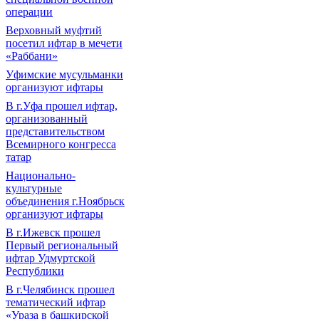
операции
Верховный муфтий
посетил ифтар в мечети
«Раббани»
Уфимские мусульманки
организуют ифтары
В г.Уфа прошел ифтар,
организованный
представительством
Всемирного конгресса
татар
Национально-
культурные
объединения г.Ноябрьск
организуют ифтары
В г.Ижевск прошел
Первый региональный
ифтар Удмуртской
Республики
В г.Челябинск прошел
тематический ифтар
«Ураза в башкирской