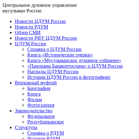
Центральное духовное управление
мусульман России
Новости ЦДУМ России
Новости РДУМ
Обзор СМИ
Новости РИУ ЦДУМ России
ЦДУМ России
Справка о ЦДУМ России
Книга «Исторические очерки»
Книга «Мусульманское духовное собрание»
«Панорама Башкортостана» о ЦДУМ России
Награды ЦДУМ России
История ЦДУМ России в фотографиях
Верховный муфтий
Биография
Книга
Фильм
Фотогалерея
Законодательство
Федеральное
Республиканское
Структура
Справка о РДУМ
История РДУМ