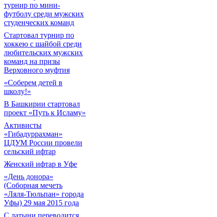
турнир по мини-
футболу среди мужских
студенческих команд
Cтартовал турнир по
хоккею с шайбой среди
любительских мужских
команд на призы
Верховного муфтия
«Соберем детей в
школу!»
В Башкирии стартовал
проект «Путь к Исламу»
Активисты
«Гибадуррахман»
ЦДУМ России провели
сельский ифтар
Женский ифтар в Уфе
«День донора»
(Соборная мечеть
«Ляля-Тюльпан» города
Уфы) 29 мая 2015 года
С латыни переводится