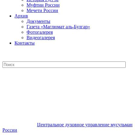
Муфтии России
Мечети России
Архив
Документы
Газета «Маглюмат аль-Булгар»
Фотогалерея
Видеогалерея
Контакты
Центральное духовное управление
мусульман России
Центральное духовное управление мусульман
России