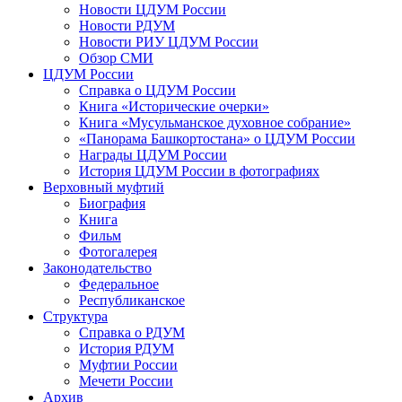
Новости ЦДУМ России
Новости РДУМ
Новости РИУ ЦДУМ России
Обзор СМИ
ЦДУМ России
Справка о ЦДУМ России
Книга «Исторические очерки»
Книга «Мусульманское духовное собрание»
«Панорама Башкортостана» о ЦДУМ России
Награды ЦДУМ России
История ЦДУМ России в фотографиях
Верховный муфтий
Биография
Книга
Фильм
Фотогалерея
Законодательство
Федеральное
Республиканское
Структура
Справка о РДУМ
История РДУМ
Муфтии России
Мечети России
Архив