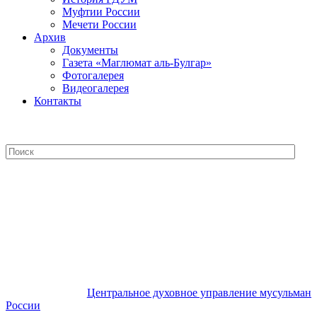
Муфтии России
Мечети России
Архив
Документы
Газета «Маглюмат аль-Булгар»
Фотогалерея
Видеогалерея
Контакты
Центральное духовное управление
мусульман России
Центральное духовное управление мусульман
России