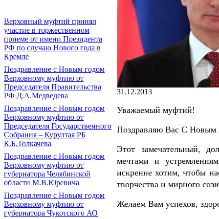
Верховный муфтий принял
участие в торжественном
приеме от имени Президента
РФ по случаю Нового года в
Кремле
Поздравление с Новым годом
Верховному муфтию от
Председателя Правительства
31.12.2013
РФ Д.А.Медведева
Поздравление с Новым годом
Уважаемый муфтий!
Верховному муфтию от
Председателя Государственного
Поздравляю Вас С Новым 
Собрания – Курултая РБ
К.Б.Толкачева
Этот замечательный, до
Поздравление с Новым годом
мечтами и устремлениям
Верховному муфтию от
искренне хотим, чтобы н
губернатора Челябинской
области М.В.Юревича
творчества и мирного сози
Поздравление с Новым годом
Желаем Вам успехов, здор
Верховному муфтию от
губернатора Чукотского АО