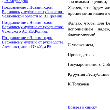
Д.А.Медведева
значимыми целями, 
Уверен, что будем жи
Поздравление с Новым годом
Верховному муфтию от губернатора
процветания нашего е
Челябинской области М.В.Юревича
Поздравление с Новым годом
Желаю, чтобы для В
Верховному муфтию от губернатора
исполнением наде
Чукотского АО Р.В.Копина
благополучия!
Поздравление с Новым годом
Верховному муфтию от руководства
С уважением,
Администрации ГО г.Уфа РБ
Председатель
Государственного Соб
Курултая Республики
К.Толкачев
Возврат к списку