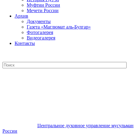
Муфтии России
Мечети России
Архив
Документы
Газета «Маглюмат аль-Булгар»
Фотогалерея
Видеогалерея
Контакты
Центральное духовное управление
мусульман России
Центральное духовное управление мусульман
России