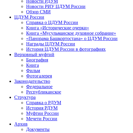
Новости РДУМ
Новости РИУ ЦДУМ России
Обзор СМИ
ЦДУМ России
Справка о ЦДУМ России
Книга «Исторические очерки»
Книга «Мусульманское духовное собрание»
«Панорама Башкортостана» о ЦДУМ России
Награды ЦДУМ России
История ЦДУМ России в фотографиях
Верховный муфтий
Биография
Книга
Фильм
Фотогалерея
Законодательство
Федеральное
Республиканское
Структура
Справка о РДУМ
История РДУМ
Муфтии России
Мечети России
Архив
Документы