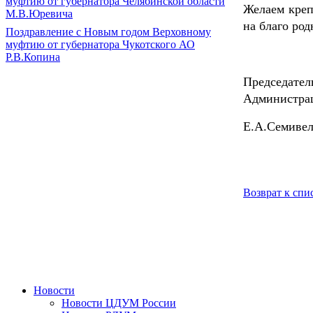
муфтию от губернатора Челябинской области
Желаем креп
М.В.Юревича
на благо род
Поздравление с Новым годом Верховному
муфтию от губернатора Чукотского АО
Р.В.Копина
Пред
Администра
Е.А.
Возврат к спи
Новости
Новости ЦДУМ России