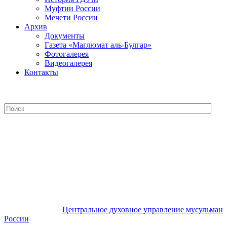
Муфтии России
Мечети России
Архив
Документы
Газета «Маглюмат аль-Булгар»
Фотогалерея
Видеогалерея
Контакты
Центральное духовное управление
мусульман России
Центральное духовное управление мусульман
России