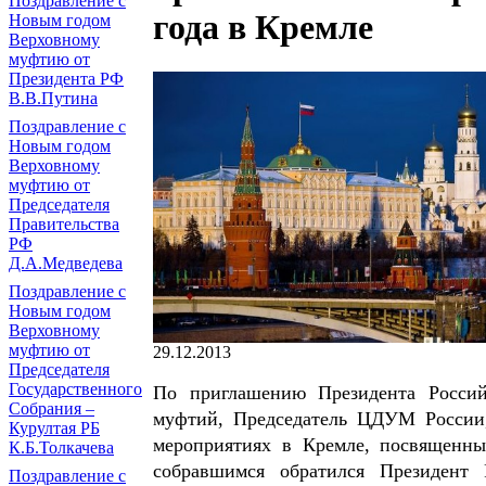
Поздравление с
года в Кремле
Новым годом
Верховному
муфтию от
Президента РФ
В.В.Путина
Поздравление с
Новым годом
Верховному
муфтию от
Председателя
Правительства
РФ
Д.А.Медведева
Поздравление с
Новым годом
Верховному
муфтию от
29.12.2013
Председателя
Государственного
По приглашению Президента Россий
Собрания –
муфтий, Председатель ЦДУМ России,
Курултая РБ
мероприятиях в Кремле, посвященны
К.Б.Толкачева
собравшимся обратился Президент
Поздравление с