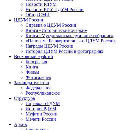
Новости РДУМ
Новости РИУ ЦДУМ России
Обзор СМИ
ЦДУМ России
Справка о ЦДУМ России
Книга «Исторические очерки»
Книга «Мусульманское духовное собрание»
«Панорама Башкортостана» о ЦДУМ России
Награды ЦДУМ России
История ЦДУМ России в фотографиях
Верховный муфтий
Биография
Книга
Фильм
Фотогалерея
Законодательство
Федеральное
Республиканское
Структура
Справка о РДУМ
История РДУМ
Муфтии России
Мечети России
Архив
Документы