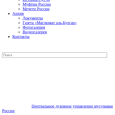
Муфтии России
Мечети России
Архив
Документы
Газета «Маглюмат аль-Булгар»
Фотогалерея
Видеогалерея
Контакты
Центральное духовное управление
мусульман России
Центральное духовное управление мусульман
России