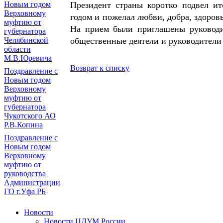
Президент страны коротко подвел и
Новым годом
Верховному
годом и пожелал любви, добра, здоровь
муфтию от
На прием были приглашены руководи
губернатора
общественные деятели и руководители
Челябинской
области
М.В.Юревича
Возврат к списку
Поздравление с
Новым годом
Верховному
муфтию от
губернатора
Чукотского АО
Р.В.Копина
Поздравление с
Новым годом
Верховному
муфтию от
руководства
Администрации
ГО г.Уфа РБ
Новости
Новости ЦДУМ России