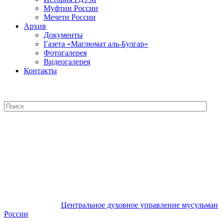
Муфтии России
Мечети России
Архив
Документы
Газета «Маглюмат аль-Булгар»
Фотогалерея
Видеогалерея
Контакты
Центральное духовное управление
мусульман России
Центральное духовное управление мусульман
России