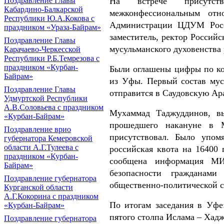
На встрече присутств
Поздравление Главы
Кабардино-Балкарской
межконфессиональным отн
Республики Ю.А.Кокова с
Администрации ЦДУМ Росс
праздником «Ураза-Байрам»
заместитель, ректор Российс
Поздравление Главы
мусульманского духовенства 
Карачаево-Черкесской
Республики Р.Б.Темрезова с
праздником «Курбан-
Были оглашены цифры по ко
Байрам»
из Уфы. Первый состав му
Поздравление Главы
отправится в Саудовскую Ара
Удмуртской Республики
А.В.Соловьева с праздником
Мухаммад Таджуддинов, вы
«Курбан-Байрам»
прошедшего накануне в 
Поздравление врио
присутствовал. Было упом
губернатора Кемеровской
области А.Г.Тулеева с
российская квота на 16400 
праздником «Курбан-
сообщена информация МИ
Байрам»
безопасности гражданам
Поздравление губернатора
общественно-политической с
Курганской области
А.Г.Кокорина с праздником
По итогам заседания в Уф
«Курбан-Байрам»
пятого столпа Ислама – Хад
Поздравление губернатора