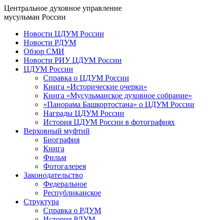
Центральное духовное управление
мусульман России
Новости ЦДУМ России
Новости РДУМ
Обзор СМИ
Новости РИУ ЦДУМ России
ЦДУМ России
Справка о ЦДУМ России
Книга «Исторические очерки»
Книга «Мусульманское духовное собрание»
«Панорама Башкортостана» о ЦДУМ России
Награды ЦДУМ России
История ЦДУМ России в фотографиях
Верховный муфтий
Биография
Книга
Фильм
Фотогалерея
Законодательство
Федеральное
Республиканское
Структура
Справка о РДУМ
История РДУМ