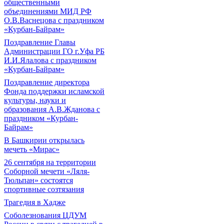
общественными
объединениями МИД РФ
О.В.Васнецова с праздником
«Курбан-Байрам»
Поздравление Главы
Администрации ГО г.Уфа РБ
И.И.Ялалова с праздником
«Курбан-Байрам»
Поздравление директора
Фонда поддержки исламской
культуры, науки и
образования А.В.Жданова с
праздником «Курбан-
Байрам»
В Башкирии открылась
мечеть «Мирас»
26 сентября на территории
Соборной мечети «Ляля-
Тюльпан» состоятся
спортивные созтязания
Трагедия в Хадже
Соболезнования ЦДУМ