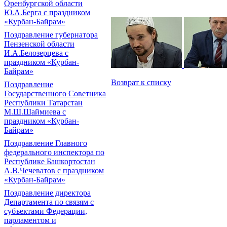
Оренбургской области
Ю.А.Берга с праздником
«Курбан-Байрам»
Поздравление губернатора
Пензенской области
И.А.Белозерцева с
праздником «Курбан-
Байрам»
Возврат к списку
Поздравление
Государственного Советника
Республики Татарстан
М.Ш.Шаймиева с
праздником «Курбан-
Байрам»
Поздравление Главного
федерального инспектора по
Республике Башкортостан
А.В.Чечеватов с праздником
«Курбан-Байрам»
Поздравление директора
Департамента по связям с
субъектами Федерации,
парламентом и