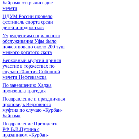
Байрам» открылись две
мечети
ЦДУМ России провело
фестиваль спорта среди
детей и подростков
Учреждениям социального
обслуживания Уфы было
пожертвовано около 200 туш
мелкого рогатого скота
Верховный муфтий принял
участие в торжествах по
случаю 20-летия Соборной
мечети Нефтекамска
По завершению Хаджа
произошла трагедия
Поздравление и праздничная
проповедь Верховного
муфтия по случаю «Курбан-
Байрам»
Поздравление Президента
РФ В.В.Путина с
праздником «Курбан-