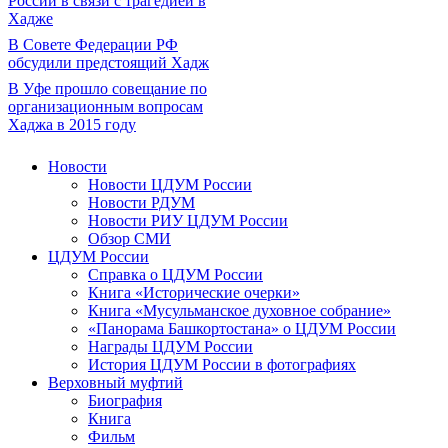
России в связи с трагедией в
Хадже
В Совете Федерации РФ
обсудили предстоящий Хадж
В Уфе прошло совещание по
организационным вопросам
Хаджа в 2015 году
Новости
Новости ЦДУМ России
Новости РДУМ
Новости РИУ ЦДУМ России
Обзор СМИ
ЦДУМ России
Справка о ЦДУМ России
Книга «Исторические очерки»
Книга «Мусульманское духовное собрание»
«Панорама Башкортостана» о ЦДУМ России
Награды ЦДУМ России
История ЦДУМ России в фотографиях
Верховный муфтий
Биография
Книга
Фильм