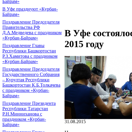
Байрам»
В Уфе празднуют «Курбан-
Байрам»
Поздравление Председателя
Правительства РФ
В Уфе состояло
Д.А.Медведева с праздником
«Курбан-Байрам»
2015 году
Поздравление Главы
Республики Башкортостан
Р.З.Хамитова с праздником
«Курбан-Байрам»
Поздравление Председателя
Государственного Собрания
– Курултая Республики
Башкортостан К.Б.Толкачева
с праздником «Курбан-
Байрам»
Поздравление Президента
Республики Татарстан
Р.Н.Минниханова с
праздником «Курбан-
31.08.2015
Байрам»