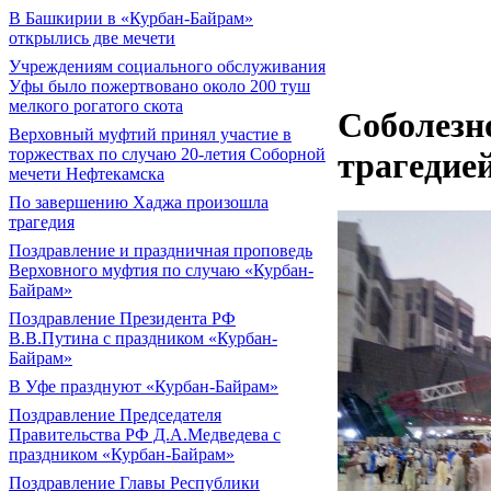
В Башкирии в «Курбан-Байрам»
открылись две мечети
Учреждениям социального обслуживания
Уфы было пожертвовано около 200 туш
мелкого рогатого скота
Соболезн
Верховный муфтий принял участие в
торжествах по случаю 20-летия Соборной
трагедие
мечети Нефтекамска
По завершению Хаджа произошла
трагедия
Поздравление и праздничная проповедь
Верховного муфтия по случаю «Курбан-
Байрам»
Поздравление Президента РФ
В.В.Путина с праздником «Курбан-
Байрам»
В Уфе празднуют «Курбан-Байрам»
Поздравление Председателя
Правительства РФ Д.А.Медведева с
праздником «Курбан-Байрам»
Поздравление Главы Республики