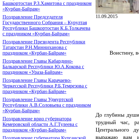
Башкортостан Р.З.Хамитова с праздником
«Курбан-Байрам»
11.09.2015
Поздравление Председателя
Государственного Собрания – Курултая
Республики Башкортостан К.Б.Толкачева
с праздником «Курбан-Байрам»
Поздравление Президента Республики
Татарстан Р.Н.Минниханова с
Воистину, 
праздником «Курбан-Байрам»
Поздравление Главы Кабардино-
Балкарской Республики Ю.А.Кокова с
праздником «Ураза-Байрам»
Поздравление Главы Карачаево-
Черкесской Республики Р.Б.Темрезова с
праздником «Курбан-Байрам»
Поздравление Главы Удмуртской
Республики А.В.Соловьева с праздником
«Курбан-Байрам»
До глубины души
Поздравление врио губернатора
трудный час, р
Кемеровской области А.Г.Тулеева с
Центрального д
праздником «Курбан-Байрам»
выражаю вам ис
Поздравление губернатора Курганской