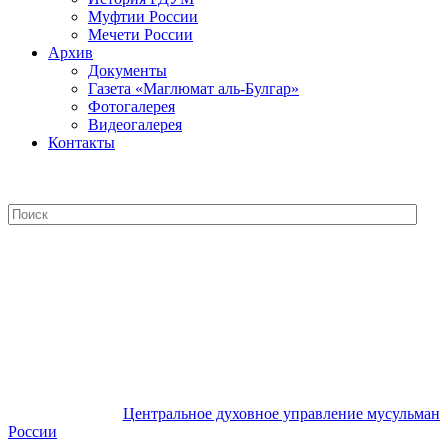
Муфтии России
Мечети России
Архив
Документы
Газета «Маглюмат аль-Булгар»
Фотогалерея
Видеогалерея
Контакты
Центральное духовное управление
мусульман России
Центральное духовное управление мусульман
России