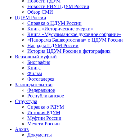
Новости РДУМ
Новости РИУ ЦДУМ России
Обзор СМИ
ЦДУМ России
Справка о ЦДУМ России
Книга «Исторические очерки»
Книга «Мусульманское духовное собрание»
«Панорама Башкортостана» о ЦДУМ России
Награды ЦДУМ России
История ЦДУМ России в фотографиях
Верховный муфтий
Биография
Книга
Фильм
Фотогалерея
Законодательство
Федеральное
Республиканское
Структура
Справка о РДУМ
История РДУМ
Муфтии России
Мечети России
Архив
Документы