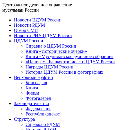
Центральное духовное управление
мусульман России
Новости ЦДУМ России
Новости РДУМ
Обзор СМИ
Новости РИУ ЦДУМ России
ЦДУМ России
Справка о ЦДУМ России
Книга «Исторические очерки»
Книга «Мусульманское духовное собрание»
«Панорама Башкортостана» о ЦДУМ России
Награды ЦДУМ России
История ЦДУМ России в фотографиях
Верховный муфтий
Биография
Книга
Фильм
Фотогалерея
Законодательство
Федеральное
Республиканское
Структура
Справка о РДУМ
История РДУМ