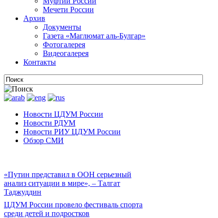
Муфтии России
Мечети России
Архив
Документы
Газета «Маглюмат аль-Булгар»
Фотогалерея
Видеогалерея
Контакты
Новости ЦДУМ России
Новости РДУМ
Новости РИУ ЦДУМ России
Обзор СМИ
«Путин представил в ООН серьезный
анализ ситуации в мире», – Талгат
Таджуддин
ЦДУМ России провело фестиваль спорта
среди детей и подростков