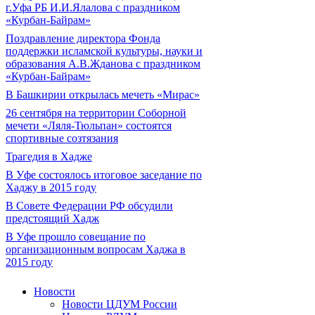
г.Уфа РБ И.И.Ялалова с праздником
«Курбан-Байрам»
Поздравление директора Фонда
поддержки исламской культуры, науки и
образования А.В.Жданова с праздником
«Курбан-Байрам»
В Башкирии открылась мечеть «Мирас»
26 сентября на территории Соборной
мечети «Ляля-Тюльпан» состоятся
спортивные созтязания
Трагедия в Хадже
В Уфе состоялось итоговое заседание по
Хаджу в 2015 году
В Совете Федерации РФ обсудили
предстоящий Хадж
В Уфе прошло совещание по
организационным вопросам Хаджа в
2015 году
Новости
Новости ЦДУМ России