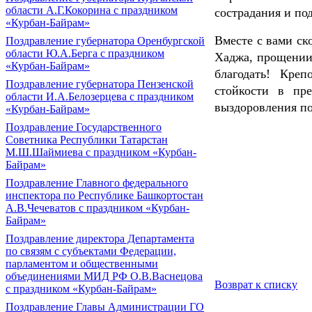
области А.Г.Кокорина с праздником
сострадания и по
«Курбан-Байрам»
Вместе с вами ск
Поздравление губернатора Оренбургской
области Ю.А.Берга с праздником
Хаджа, прощении 
«Курбан-Байрам»
благодать! Кре
Поздравление губернатора Пензенской
стойкости в пр
области И.А.Белозерцева с праздником
выздоровления п
«Курбан-Байрам»
Поздравление Государственного
Советника Республики Татарстан
М.Ш.Шаймиева с праздником «Курбан-
Байрам»
Поздравление Главного федерального
инспектора по Республике Башкортостан
А.В.Чечеватов с праздником «Курбан-
Байрам»
Поздравление директора Департамента
по связям с субъектами Федерации,
парламентом и общественными
объединениями МИД РФ О.В.Васнецова
Возврат к списку
с праздником «Курбан-Байрам»
Поздравление Главы Администрации ГО