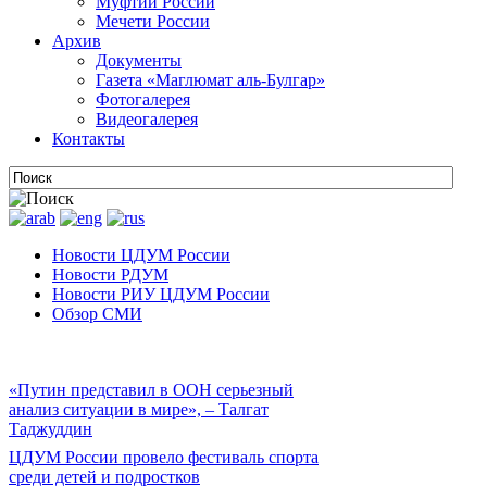
Муфтии России
Мечети России
Архив
Документы
Газета «Маглюмат аль-Булгар»
Фотогалерея
Видеогалерея
Контакты
Новости ЦДУМ России
Новости РДУМ
Новости РИУ ЦДУМ России
Обзор СМИ
«Путин представил в ООН серьезный
анализ ситуации в мире», – Талгат
Таджуддин
ЦДУМ России провело фестиваль спорта
среди детей и подростков