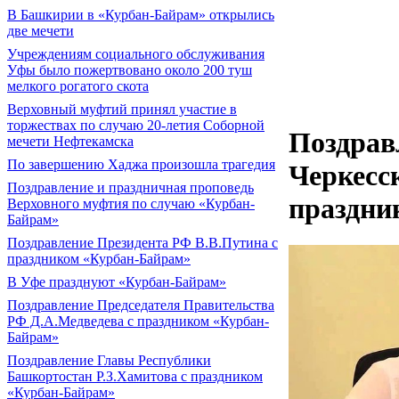
В Башкирии в «Курбан-Байрам» открылись
две мечети
Учреждениям социального обслуживания
Уфы было пожертвовано около 200 туш
мелкого рогатого скота
Верховный муфтий принял участие в
торжествах по случаю 20-летия Соборной
Поздрав
мечети Нефтекамска
По завершению Хаджа произошла трагедия
Черкесс
Поздравление и праздничная проповедь
праздни
Верховного муфтия по случаю «Курбан-
Байрам»
Поздравление Президента РФ В.В.Путина с
праздником «Курбан-Байрам»
В Уфе празднуют «Курбан-Байрам»
Поздравление Председателя Правительства
РФ Д.А.Медведева с праздником «Курбан-
Байрам»
Поздравление Главы Республики
Башкортостан Р.З.Хамитова с праздником
«Курбан-Байрам»