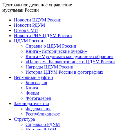
Центральное духовное управление
мусульман России
Новости ЦДУМ России
Новости РДУМ
Обзор СМИ
Новости РИУ ЦДУМ России
ЦДУМ России
Справка о ЦДУМ России
Книга «Исторические очерки»
Книга «Мусульманское духовное собрание»
«Панорама Башкортостана» о ЦДУМ России
Награды ЦДУМ России
История ЦДУМ России в фотографиях
Верховный муфтий
Биография
Книга
Фильм
Фотогалерея
Законодательство
Федеральное
Республиканское
Структура
Справка о РДУМ
История РДУМ