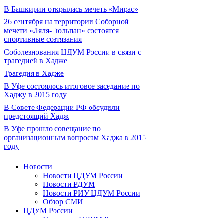
В Башкирии открылась мечеть «Мирас»
26 сентября на территории Соборной
мечети «Ляля-Тюльпан» состоятся
спортивные созтязания
Соболезнования ЦДУМ России в связи с
трагедией в Хадже
Трагедия в Хадже
В Уфе состоялось итоговое заседание по
Хаджу в 2015 году
В Совете Федерации РФ обсудили
предстоящий Хадж
В Уфе прошло совещание по
организационным вопросам Хаджа в 2015
году
Новости
Новости ЦДУМ России
Новости РДУМ
Новости РИУ ЦДУМ России
Обзор СМИ
ЦДУМ России