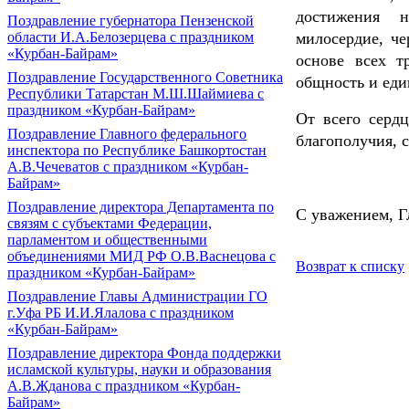
достижения н
Поздравление губернатора Пензенской
области И.А.Белозерцева с праздником
милосердие, ч
«Курбан-Байрам»
основе всех т
Поздравление Государственного Советника
общность и еди
Республики Татарстан М.Ш.Шаймиева с
праздником «Курбан-Байрам»
От всего серд
Поздравление Главного федерального
благополучия, с
инспектора по Республике Башкортостан
А.В.Чечеватов с праздником «Курбан-
Байрам»
Поздравление директора Департамента по
С уважением,
Г
связям с субъектами Федерации,
парламентом и общественными
объединениями МИД РФ О.В.Васнецова с
Возврат к списку
праздником «Курбан-Байрам»
Поздравление Главы Администрации ГО
г.Уфа РБ И.И.Ялалова с праздником
«Курбан-Байрам»
Поздравление директора Фонда поддержки
исламской культуры, науки и образования
А.В.Жданова с праздником «Курбан-
Байрам»