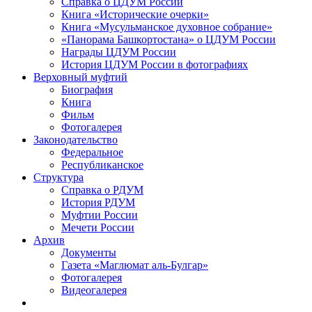
Справка о ЦДУМ России
Книга «Исторические очерки»
Книга «Мусульманское духовное собрание»
«Панорама Башкортостана» о ЦДУМ России
Награды ЦДУМ России
История ЦДУМ России в фотографиях
Верховный муфтий
Биография
Книга
Фильм
Фотогалерея
Законодательство
Федеральное
Республиканское
Структура
Справка о РДУМ
История РДУМ
Муфтии России
Мечети России
Архив
Документы
Газета «Маглюмат аль-Булгар»
Фотогалерея
Видеогалерея