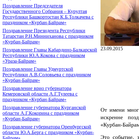
Поздравление Председателя
Государственного Собрания – Курултая
Республики Башкортостан К.Б.Толкачева с
праздником «Курбан-Байрам»
Поздравление Президента Республики
Татарстан Р.Н.Минниханова с праздником
«Курбан-Байрам»
23.09.2015
Поздравление Главы Кабардино-Балкарской
Республики Ю.А.Кокова с праздником
«Ураза-Байрам»
Поздравление Главы Удмуртской
Республики А.В.Соловьева с праздником
«Курбан-Байрам»
Поздравление врио губернатора
Кемеровской области А.Г.Тулеева с
праздником «Курбан-Байрам»
Поздравление губернатора Курганской
От имени мног
области А.Г.Кокорина с праздником
искренне поз
«Курбан-Байрам»
«Курбан-Байра
Поздравление губернатора Оренбургской
области Ю.А.Берга с праздником «Курбан-
Это событие, 
Байрам»