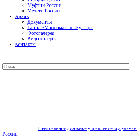
Муфтии России
Мечети России
Архив
Документы
Газета «Маглюмат аль-Булгар»
Фотогалерея
Видеогалерея
Контакты
Центральное духовное управление
мусульман России
Центральное духовное управление мусульман
России