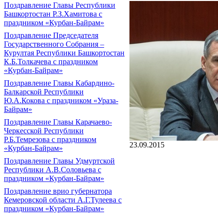
Поздравление Главы Республики
Башкортостан Р.З.Хамитова с
праздником «Курбан-Байрам»
Поздравление Председателя
Государственного Собрания –
Курултая Республики Башкортостан
К.Б.Толкачева с праздником
«Курбан-Байрам»
Поздравление Главы Кабардино-
Балкарской Республики
Ю.А.Кокова с праздником «Ураза-
Байрам»
Поздравление Главы Карачаево-
Черкесской Республики
Р.Б.Темрезова с праздником
23.09.2015
«Курбан-Байрам»
Поздравление Главы Удмуртской
Республики А.В.Соловьева с
праздником «Курбан-Байрам»
Поздравление врио губернатора
Кемеровской области А.Г.Тулеева с
праздником «Курбан-Байрам»