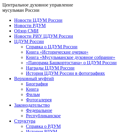
Центральное духовное управление
мусульман России
Новости ЦДУМ России
Новости РДУМ
Обзор СМИ
Новости РИУ ЦДУМ России
ЦДУМ России
Справка о ЦДУМ России
Книга «Исторические очерки»
Книга «Мусульманское духовное собрание»
«Панорама Башкортостана» о ЦДУМ России
Награды ЦДУМ России
История ЦДУМ России в фотографиях
Верховный муфтий
Биография
Книга
Фильм
Фотогалерея
Законодательство
Федеральное
Республиканское
Структура
Справка о РДУМ
История РДУМ