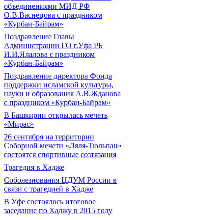
объединениями МИД РФ
О.В.Васнецова с праздником
«Курбан-Байрам»
Поздравление Главы
Администрации ГО г.Уфа РБ
И.И.Ялалова с праздником
«Курбан-Байрам»
Поздравление директора Фонда
поддержки исламской культуры,
науки и образования А.В.Жданова
с праздником «Курбан-Байрам»
В Башкирии открылась мечеть
«Мирас»
26 сентября на территории
Соборной мечети «Ляля-Тюльпан»
состоятся спортивные созтязания
Трагедия в Хадже
Соболезнования ЦДУМ России в
связи с трагедией в Хадже
В Уфе состоялось итоговое
заседание по Хаджу в 2015 году