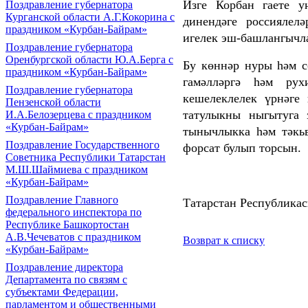
Изге Корбан гаете у
Поздравление губернатора
Курганской области А.Г.Кокорина с
динендәге россиялелә
праздником «Курбан-Байрам»
игелек эш-башлангычл
Поздравление губернатора
Оренбургской области Ю.А.Берга с
Бу көннәр нуры һәм сө
праздником «Курбан-Байрам»
гамәлләргә һәм ру
Поздравление губернатора
кешелеклелек үрнәге 
Пензенской области
татулыкны ныгытуга 
И.А.Белозерцева с праздником
«Курбан-Байрам»
тынычлыкка һәм тәкьв
Поздравление Государственного
форсат булып торсын.
Советника Республики Татарстан
М.Ш.Шаймиева с праздником
«Курбан-Байрам»
Поздравление Главного
Татарстан Республика
федерального инспектора по
Республике Башкортостан
А.В.Чечеватов с праздником
Возврат к списку
«Курбан-Байрам»
Поздравление директора
Департамента по связям с
субъектами Федерации,
парламентом и общественными