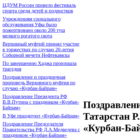
ЦДУМ России провело фестиваль
спорта среди детей и подростков
Учреждениям социального
обслуживания Уфы было
пожертвовано около 200 туш
мелкого рогатого скота
Верховный муфтий принял участие
в торжествах по случаю 20-летия
Соборной мечети Нефтекамска
По завершению Хаджа произошла
трагедия
Поздравление и праздничная
проповедь Верховного муфтия по
случаю «Курбан-Байрам»
Поздравление Президента РФ
Поздравлени
В.В.Путина с праздником «Курбан-
Байрам»
Татарстан Р
В Уфе празднуют «Курбан-Байрам»
Поздравление Председателя
«Курбан-Ба
Правительства РФ Д.А.Медведева с
праздником «Курбан-Байрам»