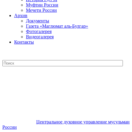
Муфтии России
Мечети России
Архив
Документы
Газета «Маглюмат аль-Булгар»
Фотогалерея
Видеогалерея
Контакты
Центральное духовное управление
мусульман России
Центральное духовное управление мусульман
России