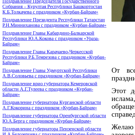
Поздравление Председателя Государственного
Собрания – Курултая Республики Башкортостан
К.Б.Толкачева с праздником «Курбан-Байрам»
Поздравление Президента Республики Татарстан
Р.Н.Минниханова с праздником «Курбан-Байрам»
Поздравление Главы Кабардино-Балкарской
Республики Ю.А.Кокова с праздником «Ураза-
Байрам»
Поздравление Главы Карачаево-Черкесской
Республики Р.Б.Темрезова с праздником «Курбан-
Байрам»
От вс
Поздравление Главы Удмуртской Республики
А.В.Соловьева с праздником «Курбан-Байрам»
праздн
Поздравление врио губернатора Кемеровской
области А.Г.Тулеева с праздником «Курбан-
Этот д
Байрам»
ислама
Поздравление губернатора Курганской области
обраще
А.Г.Кокорина с праздником «Курбан-Байрам»
справед
Поздравление губернатора Оренбургской области
Ю.А.Берга с праздником «Курбан-Байрам»
Желаю
Поздравление губернатора Пензенской области
здоровь
И.А.Белозерцева с праздником «Курбан-Байрам»