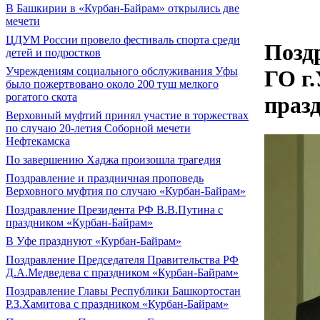
В Башкирии в «Курбан-Байрам» открылись две
мечети
ЦДУМ России провело фестиваль спорта среди
Позд
детей и подростков
Учреждениям социального обслуживания Уфы
ГО г
было пожертвовано около 200 туш мелкого
рогатого скота
праз
Верховный муфтий принял участие в торжествах
по случаю 20-летия Соборной мечети
Нефтекамска
По завершению Хаджа произошла трагедия
Поздравление и праздничная проповедь
Верховного муфтия по случаю «Курбан-Байрам»
Поздравление Президента РФ В.В.Путина с
праздником «Курбан-Байрам»
В Уфе празднуют «Курбан-Байрам»
Поздравление Председателя Правительства РФ
Д.А.Медведева с праздником «Курбан-Байрам»
Поздравление Главы Республики Башкортостан
Р.З.Хамитова с праздником «Курбан-Байрам»