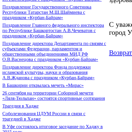
Поздравление Государственного Советника
Республики Татарстан М.Ш.Шаймиева с
праздником «Курбан-Байрам»
С уваж
Поздравление Главного федерального инспектора
по Республике Башкортостан А.В.Чечеватов с
город 
праздником «Курбан-Байрам»
Поздравление директора Департамента по связям с
субъектами Федерации, парламентом и
Возврат
общественными объединениями МИД РФ
О.В.Васнецова с праздником «Курбан-Байрам»
Поздравление директора Фонда поддержки
исламской культуры, науки и образования
А.В.Жданова с праздником «Курбан-Байрам»
В Башкирии открылась мечеть «Мирас»
26 сентября на территории Соборной мечети
«Ляля-Тюльпан» состоятся спортивные созтязания
Трагедия в Хадже
Соболезнования ЦДУМ России в связи с
трагедией в Хадже
В Уфе состоялось итоговое заседание по Хаджу в
2015 году