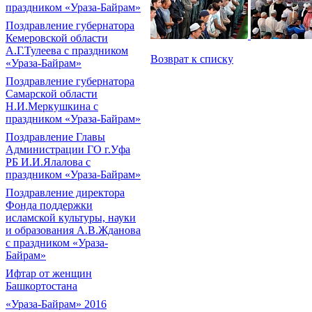
праздником «Ураза-Байрам»
Поздравление губернатора
Кемеровской области
А.Г.Тулеева с праздником
Возврат к списку
«Ураза-Байрам»
Поздравление губернатора
Самарской области
Н.И.Меркушкина с
праздником «Ураза-Байрам»
Поздравление Главы
Администрации ГО г.Уфа
РБ И.И.Ялалова с
праздником «Ураза-Байрам»
Поздравление директора
Фонда поддержки
исламской культуры, науки
и образования А.В.Жданова
с праздником «Ураза-
Байрам»
Ифтар от женщин
Башкортостана
«Ураза-Байрам» 2016