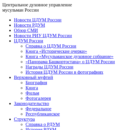
Центральное духовное управление
мусульман России
Новости ЦДУМ России
Новости РДУМ
Обзор СМИ
Новости РИУ ЦДУМ России
ЦДУМ России
Справка о ЦДУМ России
Книга «Исторические очерки»
Книга «Мусульманское духовное собрание»
«Панорама Башкортостана» о ЦДУМ России
Награды ЦДУМ России
История ЦДУМ России в фотографиях
Верховный муфтий
Биография
Книга
Фильм
Фотогалерея
Законодательство
Федеральное
Республиканское
Структура
Справка о РДУМ
История РДУМ