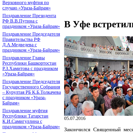
Верховного муфтия по
случаю «Ураза-Байрам»
Поздравление Президента
РФ В.В.Путина с
В Уфе встретил
праздником «Ураза-Байрам»
Поздравление Председателя
Правительства РФ
Д.А.Медведева с
праздником «Ураза-Байрам»
Поздравление Главы
Республики Башкортостан
Р.З.Хамитова с праздником
«Ураза-Байрам»
Поздравление Председателя
Государственного Собрания
– Курултая РБ К.Б.Толкачева
с праздником «Ураза-
Байрам»
Поздравление муфтия
Республики Татарстан
05.07.2016
К.И.Самигуллина с
праздником «Ураза-Байрам»
Закончился Священный меся