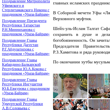
Поздравление Митрополита
главных исламских праздник
Уфимского и
Стерлитамакского Никона с
В Соборной мечети Уфы «Ля
праздником «Ураза-Байрам»
Верховного муфтия.
Поздравление Президента
Республики Татарстан
Шейх-уль-Ислам Талгат Сафа
Р.Н.Минниханова с
сохранить в душе и дела
праздником «Ураза-Байрам»
богобоязненность. Он зачит
Поздравление Главы
Республики Дагестан
Председателя Правительс
Р.Г.Абдулатипова с
Р.З.Хамитова и ряда руковод
праздником «Ураза-Байрам»
Поздравление Главы
По окончании хутбы мусульм
Кабардино-Балкарской
Республики Ю.А.Кокова с
праздником «Ураза-Байрам»
Поздравление Главы
Республики Ингушетия
Ю.Б.Евкурова с праздником
«Ураза-Байрам»
Поздравление Главы
Удмуртской Республики
А.В.Соловьева с