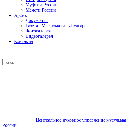
Муфтии России
Мечети России
Архив
Документы
Газета «Маглюмат аль-Булгар»
Фотогалерея
Видеогалерея
Контакты
Центральное духовное управление
мусульман России
Центральное духовное управление мусульман
России