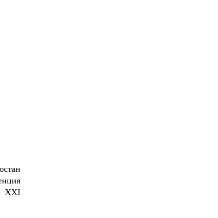
остан
енция
е XXI