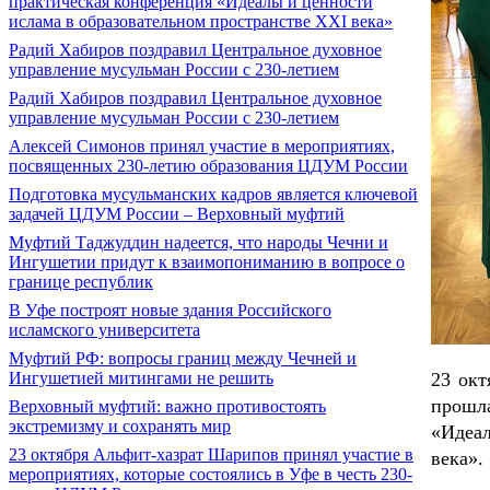
практическая конференция «Идеалы и ценности
ислама в образовательном пространстве XXI века»
Радий Хабиров поздравил Центральное духовное
управление мусульман России с 230-летием
Радий Хабиров поздравил Центральное духовное
управление мусульман России с 230-летием
Алексей Симонов принял участие в мероприятиях,
посвященных 230-летию образования ЦДУМ России
Подготовка мусульманских кадров является ключевой
задачей ЦДУМ России – Верховный муфтий
Муфтий Таджуддин надеется, что народы Чечни и
Ингушетии придут к взаимопониманию в вопросе о
границе республик
В Уфе построят новые здания Российского
исламского университета
Муфтий РФ: вопросы границ между Чечней и
23 окт
Ингушетией митингами не решить
прошл
Верховный муфтий: важно противостоять
экстремизму и сохранять мир
«Идеа
23 октября Альфит-хазрат Шарипов принял участие в
века».
мероприятиях, которые состоялись в Уфе в честь 230-