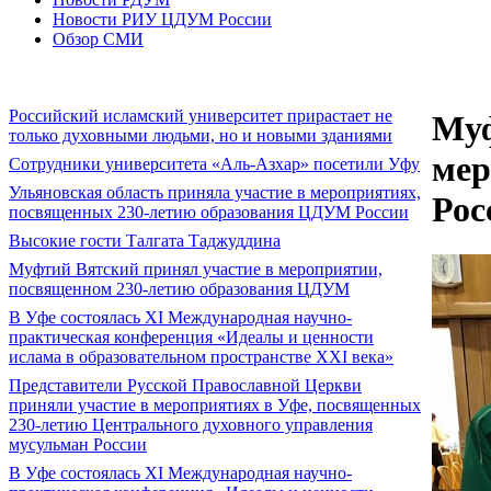
Новости РИУ ЦДУМ России
Обзор СМИ
Российский исламский университет прирастает не
Муф
только духовными людьми, но и новыми зданиями
мер
Сотрудники университета «Аль-Азхар» посетили Уфу
Ульяновская область приняла участие в мероприятиях,
Рос
посвященных 230-летию образования ЦДУМ России
Высокие гости Талгата Таджуддина
Муфтий Вятский принял участие в мероприятии,
посвященном 230-летию образования ЦДУМ
В Уфе состоялась XI Международная научно-
практическая конференция «Идеалы и ценности
ислама в образовательном пространстве XXI века»
Представители Русской Православной Церкви
приняли участие в мероприятиях в Уфе, посвященных
230-летию Центрального духовного управления
мусульман России
В Уфе состоялась XI Международная научно-