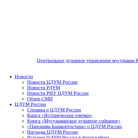
Центральное духовное управление мусульман 
Новости
Новости ЦДУМ России
Новости РДУМ
Новости РИУ ЦДУМ России
Обзор СМИ
ЦДУМ России
Справка о ЦДУМ России
Книга «Исторические очерки»
Книга «Мусульманское духовное собрание»
«Панорама Башкортостана» о ЦДУМ России
Награды ЦДУМ России
История ЦДУМ России в фотографиях