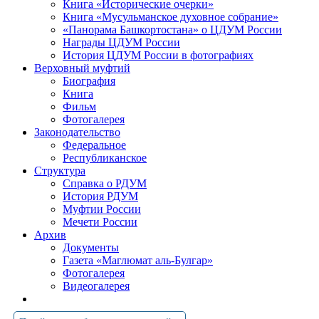
Книга «Исторические очерки»
Книга «Мусульманское духовное собрание»
«Панорама Башкортостана» о ЦДУМ России
Награды ЦДУМ России
История ЦДУМ России в фотографиях
Верховный муфтий
Биография
Книга
Фильм
Фотогалерея
Законодательство
Федеральное
Республиканское
Структура
Справка о РДУМ
История РДУМ
Муфтии России
Мечети России
Архив
Документы
Газета «Маглюмат аль-Булгар»
Фотогалерея
Видеогалерея