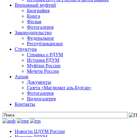
Верховный муфтий
Биография
Книга
Фильм
Фотогалерея
Законодательство
Федеральное
Республиканское
Структура
Справка о РДУМ
История РДУМ
Муфтии России
Мечети России
Архив
Документы
Газета «Маглюмат аль-Булгар»
Фотогалерея
Видеогалерея
Контакты
Новости ЦДУМ России
Новости РДУМ