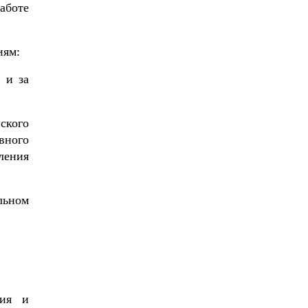
аботе
иям:
 и за
ского
вного
ления
льном
ния и