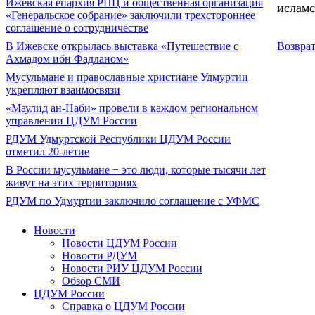
Ижевская епархия РПЦ и общественная организация
исламс
«Генеральское собрание» заключили трехстороннее
соглашение о сотрудничестве
Возврат
В Ижевске открылась выставка «Путешествие с
Ахмадом ибн Фадланом»
Мусульмане и православные христиане Удмуртии
укрепляют взаимосвязи
«Маулид ан-Наби» провели в каждом региональном
управлении ЦДУМ России
РДУМ Удмуртской Республики ЦДУМ России
отметил 20-летие
В России мусульмане − это люди, которые тысячи лет
живут на этих территориях
РДУМ по Удмуртии заключило соглашение с УФМС
Новости
Новости ЦДУМ России
Новости РДУМ
Новости РИУ ЦДУМ России
Обзор СМИ
ЦДУМ России
Справка о ЦДУМ России