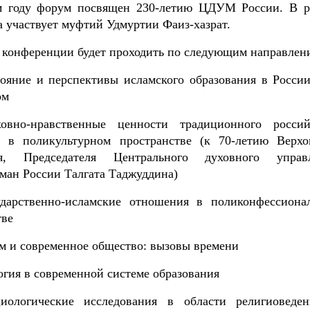
м году форум посвящен 230-летию ЦДУМ России. В р
 участвует муфтий Удмуртии Фаиз-хазрат.
 конференции будет проходить по следующим направлен
ояние и перспективы исламского образования в России
ом
овно-нравственные ценности традиционного россий
а в поликультурном пространстве (к 70-летию Верхо
я, Председателя Центрального духовного управ
ман России Талгата Таджуддина)
ударственно-исламские отношения в поликонфессиона
тве
м и современное общество: вызовы времени
огия в современной системе образования
иологические исследования в области религиоведе