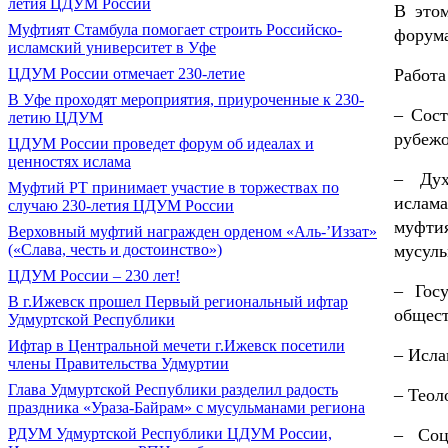
летия ЦДУМ России
В это
Муфтият Стамбула помогает строить Российско-
форума
исламский университет в Уфе
Работа
ЦДУМ России отмечает 230-летие
В Уфе проходят мероприятия, приуроченные к 230-
– Сост
летию ЦДУМ
рубеж
ЦДУМ России проведет форум об идеалах и
ценностях ислама
– Дух
Муфтий РТ принимает участие в торжествах по
ислам
случаю 230-летия ЦДУМ России
муфти
Верховный муфтий награжден орденом «Аль-’Иззат»
мусуль
(«Слава, честь и достоинство»)
ЦДУМ России – 230 лет!
– Гос
В г.Ижевск прошел Первый региональный ифтар
общес
Удмуртской Республики
Ифтар в Центральной мечети г.Ижевск посетили
– Исла
члены Правительства Удмуртии
Глава Удмуртской Республики разделил радость
– Теол
праздника «Ураза-Байрам» с мусульманами региона
– Соц
РДУМ Удмуртской Республики ЦДУМ России,