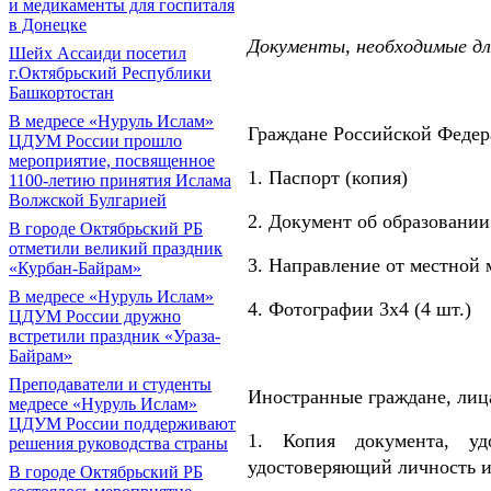
и медикаменты для госпиталя
в Донецке
Документы, необходимые дл
Шейх Ассаиди посетил
г.Октябрьский Республики
Башкортостан
В медресе «Нуруль Ислам»
Граждане Российской Федер
ЦДУМ России прошло
мероприятие, посвященное
1. Паспорт (копия)
1100-летию принятия Ислама
Волжской Булгарией
2. Документ об образовании
В городе Октябрьский РБ
отметили великий праздник
3. Направление от местной 
«Курбан-Байрам»
В медресе «Нуруль Ислам»
4. Фотографии 3х4 (4 шт.)
ЦДУМ России дружно
встретили праздник «Ураза-
Байрам»
Преподаватели и студенты
Иностранные граждане, лица
медресе «Нуруль Ислам»
ЦДУМ России поддерживают
1. Копия документа, уд
решения руководства страны
удостоверяющий личность и
В городе Октябрьский РБ