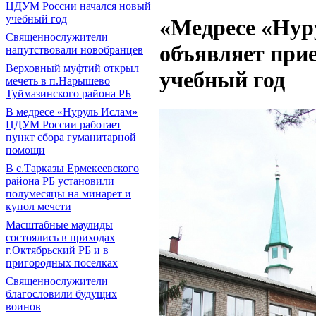
ЦДУМ России начался новый
учебный год
«Медресе «Ну
Священнослужители
объявляет прие
напутствовали новобранцев
Верховный муфтий открыл
учебный год
мечеть в п.Нарышево
Туймазинского района РБ
В медресе «Нуруль Ислам»
ЦДУМ России работает
пункт сбора гуманитарной
помощи
В с.Тарказы Ермекеевского
района РБ установили
полумесяцы на минарет и
купол мечети
Масштабные маулиды
состоялись в приходах
г.Октябрьский РБ и в
пригородных поселках
Священнослужители
благословили будущих
воинов