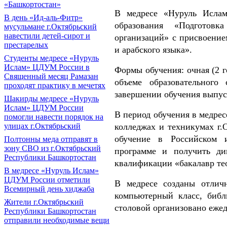
«Башкортостан»
В медресе «Нуруль Ислам»
В день «Ид-аль-Фитр»
образования «Подготовк
мусульмане г.Октябрьский
навестили детей-сирот и
организаций» с присвоение
престарелых
и арабского языка».
Cтуденты медресе «Нуруль
Ислам» ЦДУМ России в
Формы обучения: очная (2 го
Священный месяц Рамазан
объеме образовательного 
проходят практику в мечетях
завершении обучения выпус
Шакирды медресе «Нуруль
Ислам» ЦДУМ России
В период обучения в медре
помогли навести порядок на
колледжах и техникумах г
улицах г.Октябрьский
обучение в Российском 
Полтонны меда отправят в
зону СВО из г.Октябрьский
программе и получить ди
Республики Башкортостан
квалификации «бакалавр те
В медресе «Нуруль Ислам»
ЦДУМ России отметили
В медресе созданы отлич
Всемирный день хиджаба
компьютерный класс, библ
Жители г.Октябрьский
столовой организовано ежед
Республики Башкортостан
отправили необходимые вещи