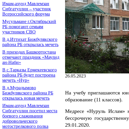
Имам-ахунд Мавлемзан
Сибгатуллин – участник
Всероссийского форума
Мусульмане г.Октябрьский
РБ помогают семьям
участников СВО
В д.Иттихат Бижбулякского
района РБ открылась мечеть
В приходах Башкортостана
отмечают праздник «Маулид
ан-Наби»
В с.Тарказы Ермекеевского
района РБ будет построена
26.05.2023
мечеть «Нур»
В д.Мурадымово
На учебу приглашаются юн
Бижбулякского района РБ
открылась новая мечеть
образование (11 классов).
Имам-ахунд Мавлемзан
Медресе «Нуруль Ислам» н
Сибгатуллин посетил места
боевого слаживания
бессрочную государственн
добровольческого
29.01.2020.
мотострелкового полка