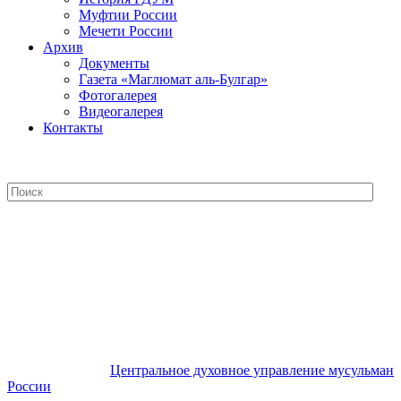
Муфтии России
Мечети России
Архив
Документы
Газета «Маглюмат аль-Булгар»
Фотогалерея
Видеогалерея
Контакты
Центральное духовное управление
мусульман России
Центральное духовное управление мусульман
России