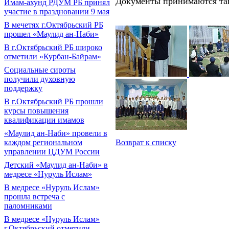
Документы принимаются так
Имам-ахунд РДУМ РБ принял
участие в праздновании 9 мая
В мечетях г.Октябрьский РБ
прошел «Маулид ан-Наби»
В г.Октябрьский РБ широко
отметили «Курбан-Байрам»
Социальные сироты
получили духовную
поддержку
В г.Октябрьский РБ прошли
курсы повышения
квалификации имамов
«Маулид ан-Наби» провели в
Возврат к списку
каждом региональном
управлении ЦДУМ России
Детский «Маулид ан-Наби» в
медресе «Нуруль Ислам»
В медресе «Нуруль Ислам»
прошла встреча с
паломниками
В медресе «Нуруль Ислам»
г.Октябрьский отметили