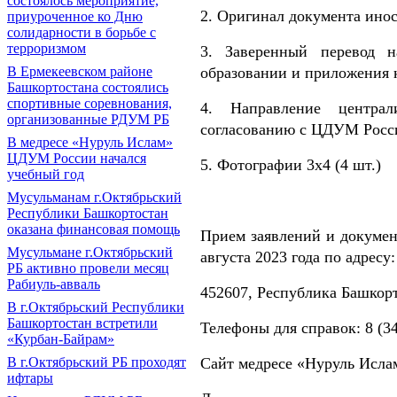
состоялось мероприятие,
2. Оригинал документа инос
приуроченное ко Дню
солидарности в борьбе с
терроризмом
3. Заверенный перевод н
образовании и приложения 
В Ермекеевском районе
Башкортостана состоялись
спортивные соревнования,
4. Направление централ
организованные РДУМ РБ
согласованию с ЦДУМ Росс
В медресе «Нуруль Ислам»
ЦДУМ России начался
5. Фотографии 3х4 (4 шт.)
учебный год
Мусульманам г.Октябрьский
Республики Башкортостан
оказана финансовая помощь
Прием заявлений и докумен
Мусульмане г.Октябрьский
августа 2023 года по адресу:
РБ активно провели месяц
Рабиуль-авваль
452607, Республика Башкорт
В г.Октябрьский Республики
Башкортостан встретили
Телефоны для справок: 8 (347
«Курбан-Байрам»
Сайт медресе «Нуруль Исла
В г.Октябрьский РБ проходят
ифтары