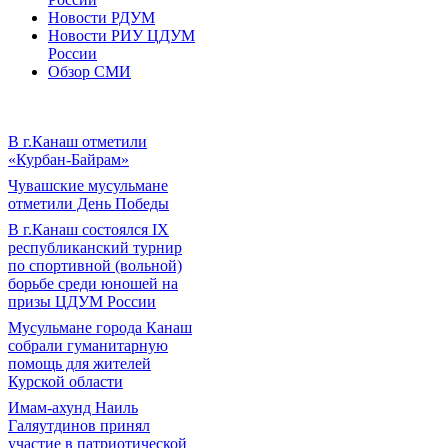
Новости РДУМ
Новости РИУ ЦДУМ
России
Обзор СМИ
В г.Канаш отметили
«Курбан-Байрам»
Чувашские мусульмане
отметили День Победы
В г.Канаш состоялся IX
республиканский турнир
по спортивной (вольной)
борьбе среди юношей на
призы ЦДУМ России
Мусульмане города Канаш
собрали гуманитарную
помощь для жителей
Курской области
Имам-ахунд Наиль
Галяутдинов принял
участие в патриотической