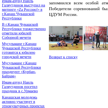
Имам-ахунд Наиль
запомнился всем особой атм
Галяутдинов выступил на
Победители соревнований бы
митинге «Zа Россию!» в
г.Канаш Чувашской
ЦДУМ России.
Республики
В г.Канаш Чувашской
Республики торжественно
отметили юбилей
Соборной мечети
Мусульмане г.Канаш
Чувашской Республики
готовятся к юбилею
городской мечети
Возврат к списку
Мусульмане г.Канаш
Чувашской Республики
празднуют «Курбан-
Байрам»
Имам-ахунд Наиль
Галяутдинов посетил
праздник в с.Урмаево
Канашская молодежь
активно участвует в
этнокультурных проектах