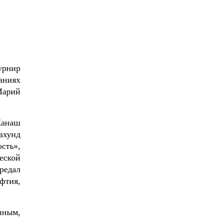
урнир
аниях
Марий
Канаш
ахунд
сть»,
еской
редал
фтия,
нным,