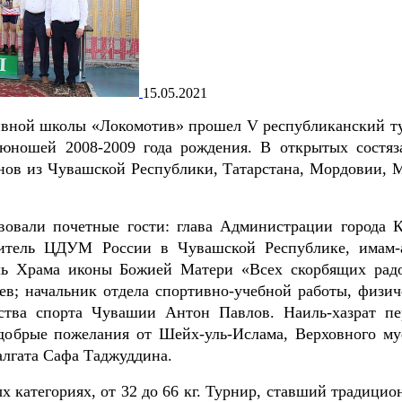
15.05.2021
тивной школы «Локомотив» прошел V республиканский т
юношей 2008-2009 года рождения. В открытых состяз
нов из Чувашской Республики, Татарстана, Мордовии, 
вовали почетные гости: глава Администрации города 
итель ЦДУМ России в Чувашской Республике, имам-
ль Храма иконы Божией Матери «Всех скорбящих радо
в; начальник отдела спортивно-учебной работы, физич
ства спорта Чувашии Антон Павлов. Наиль-хазрат пе
обрые пожелания от Шейх-уль-Ислама, Верховного му
лгата Сафа Таджуддина.
 категориях, от 32 до 66 кг. Турнир, ставший традицио