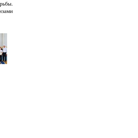
рьбы.
изами