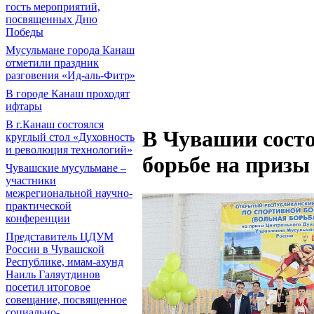
гость мероприятий,
посвященных Дню
Победы
Мусульмане города Канаш
отметили праздник
разговения «Ид-аль-Фитр»
В городе Канаш проходят
ифтары
В г.Канаш состоялся
В Чувашии состо
круглый стол «Духовность
и революция технологий»
борьбе на приз
Чувашские мусульмане –
участники
межрегиональной научно-
практической
конференции
Представитель ЦДУМ
России в Чувашской
Республике, имам-ахунд
Наиль Галяутдинов
посетил итоговое
совещание, посвященное
социально-