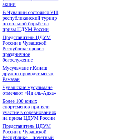
акции
В Чувашии состоялся VIII
республиканский турнир
по вольной борьбе на
призы ЦДУМ России
Представитель ЦДУМ
России в Чувашской
Республике провел
праздничное
богослужение
Мусульмане г.Канаш
дружно проводят месяц
Рамазан
Чувашские мусульмане
отмечают «Ид аль-Адха»
Более 100 юных
спортсменов приняли
участие в соревнованиях
на призы ЦДУМ России
Представитель ЦДУМ
России в Чувашской
Республике – почетный