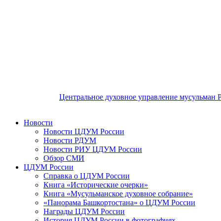
Центральное духовное управление мусульман 
Новости
Новости ЦДУМ России
Новости РДУМ
Новости РИУ ЦДУМ России
Обзор СМИ
ЦДУМ России
Справка о ЦДУМ России
Книга «Исторические очерки»
Книга «Мусульманское духовное собрание»
«Панорама Башкортостана» о ЦДУМ России
Награды ЦДУМ России
История ЦДУМ России в фотографиях