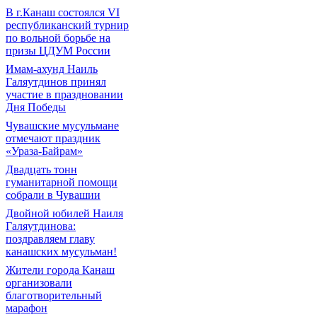
В г.Канаш состоялся VI
республиканский турнир
по вольной борьбе на
призы ЦДУМ России
Имам-ахунд Наиль
Галяутдинов принял
участие в праздновании
Дня Победы
Чувашские мусульмане
отмечают праздник
«Ураза-Байрам»
Двадцать тонн
гуманитарной помощи
собрали в Чувашии
Двойной юбилей Наиля
Галяутдинова:
поздравляем главу
канашских мусульман!
Жители города Канаш
организовали
благотворительный
марафон